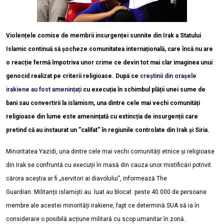
Violențele comise de membrii insurgenței sunnite din Irak a Statului
Islamic continuă să șocheze comunitatea internațională, care încă nu are
o reacție fermă împotriva unor crime ce devin tot mai clar imaginea unui
genocid realizat pe criterii religioase. După ce
creștinii din orașele
irakiene au fost amenințați
cu execuția în schimbul plății unei sume de
bani sau convertirii la islamism, una dintre cele mai vechi comunități
religioase din lume este amenințată cu extincția de insurgenții care
pretind că au instaurat un ”califat” în regiunile controlate din Irak și Siria.
Minoritatea Yazidi, una dintre cele mai vechi comunități etnice și religioase
din Irak se confruntă cu execuții în masă din cauza unor mistificări potrivit
cărora aceștia ar fi „servitori ai diavolului”, informează The
Guardian.
Militanții islamiști au luat au blocat peste 40.000 de persoane
membre ale acestei minorități irakiene, fapt ce determină SUA să ia în
considerare o posibilă acțiune militară cu scop umanitar în zonă.