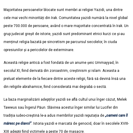
Majoritatea persoanelor blocate sunt membri ai religiei Yazidi, una dintre
cele mai vechi minorități din Irak. Comunitatea yazidi numără la nivel global
peste 700.000 de persoane, având o mare majoritate concentrată în Irak. Un
grup judecat greșit de istorie, yazidi sunt predominant etnici kurzi ce și-au
menținut religia bazată pe sincretism pe parcursul secolelor, în ciuda
opresiunilor și a pericolelor de exterminare.
Această religie antică a fost fondată de un anume șeic Ummayyad, în
secolul XI, fiind derivată din zoroastrim, creștinism și islam. Aceasta a
preluat elemente de la fiecare dintre aceste religii, fără să devină însă una
din religiile abrahamice, fiind considerată mai degrabă o sectă.
La baza marginalizării adepților yazidi se află cultul unui înger căzut, Melek
Tawwus sau Îngerul Păun. Slăvirea acestui înger similar lui Lucifer din
tradiția iudeo-creștină le-a adus membrilor yazidi reputația de
„oameni care îl
măresc pe diavol”
. Istoria yazidi e marcată de genocid, doar în secolele XVIII-
XIX adepții fiind victimele a peste 70 de masacre.