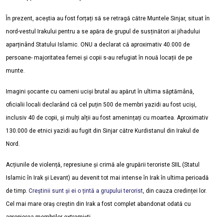
În prezent, aceștia au fost forțați să se retragă către Muntele Sinjar, situat în
nord-vestul Irakului pentru a se apăra de grupul de susținători ai jihadului
aparținând Statului Islamic. ONU a declarat că aproximativ 40.000 de
persoane- majoritatea femei și copii s-au refugiat în nouă locații de pe
munte.
Imagini șocante cu oameni uciși brutal au apărut în ultima săptămână,
oficialii locali declarând că cel puțin 500 de membri yazidi au fost uciși,
inclusiv 40 de copii, și mulți alții au fost amenințați cu moartea. Aproximativ
130.000 de etnici yazidi au fugit din Sinjar către Kurdistanul din Irakul de
Nord.
Acțiunile de violență, represiune și crimă ale grupării teroriste SIIL (Statul
Islamic în Irak și Levant) au devenit tot mai intense în Irak în ultima perioadă
de timp.
Creștinii sunt și ei o țintă a grupului terorist
, din cauza credinței lor.
Cel mai mare oraș creștin din Irak a fost complet abandonat odată cu