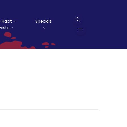
 Habit –
Specials
vista