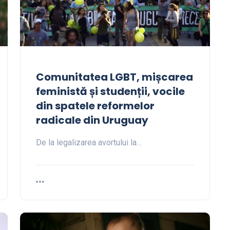
Comunitatea LGBT, mișcarea
feministă și studenții, vocile
din spatele reformelor
radicale din Uruguay
De la legalizarea avortului la…