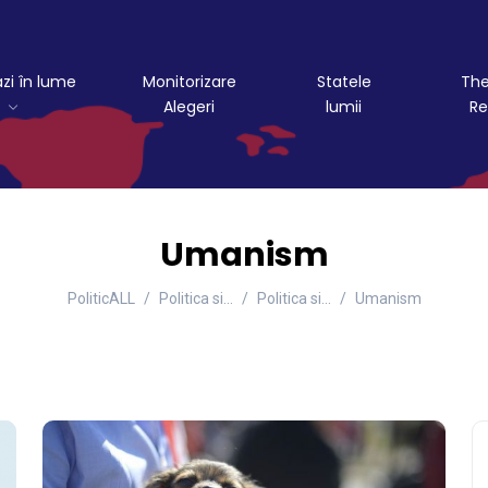
azi în lume
Monitorizare
Statele
The
Alegeri
lumii
Re
Umanism
PoliticALL
Politica si…
Politica si...
Umanism