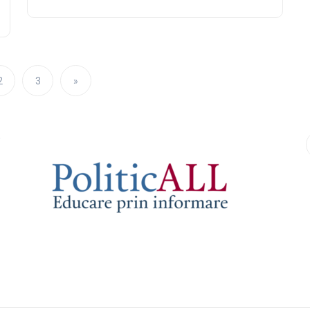
2
3
»
9