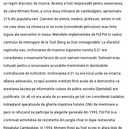
un regim draconic de munca. Acesta a fost responsabil pentru asasinarea,
de catre Khmerii Rosii, a circa doua milioane de cambodgieni, aproximativ
21% din populatia tarii. Oamenii de stiinta, medicii, profesorii, artistii si toti
cei care stiau sa citeasca si sa scrie (considerati periculosi) erau tinte
sigure ale executiilor in masa. Metodele implementate de Pol Pot in cadrul
centrului de interogare de la Tuol Sleng au fost inimaginabile. La sfarsitul
regimului sau, inchisoarea de maxima siguranta numita S-21 era
considerata o masinarie feroce de ucis oameni nevinovati. Detinutii erau
torturati pentru a recunoaste acuzatiile mentionate in declaratiile
contrafacute de inchizitori. Inchisoarea S-21 nu era locul unde se incerca
aflarea adevarului, scopul acestei institutii fiind acela de a demonstra ca
arestarea bazata pe informatiile culese de politia secreta (Santebal) era
justificata. Un alt rol era acela de a-i executa pe toti cei considerati tradatori.
Indreptand operatiunile de gherila impotriva fortelor ONU de mentinere a
pacii si refuzand sa participe la alegerile generale din 1993, Pol Pot si-a
continuat activitatea de rezistenta din jungla chiar si dupa restauratia
Regatului Cambodgiei. In 1994, Khmerii Rosii au fost scosi in afara legii de