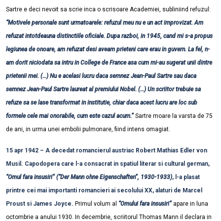
Sartre e deci nevoit sa scrie inca o scrisoare Academiei, subliniind refuzul:
“Motivele personale sunt urmatoarele: refuzul meu nu e un act improvizat. Am
refuzat intotdeauna distinctiile oficiale. Dupa razboi, in 1945, cand mi s-a propus
legiunea de onoare, am refuzat desi aveam prieteni care erau in guvern. La fel, n-
am dorit niciodata sa intru in College de France asa cum mi-au sugerat unii dintre
prietenii mei. (…) Nu e acelasi lucru daca semnez Jean-Paul Sartre sau daca
semnez Jean-Paul Sartre laureat al premiului Nobel. (…) Un scriitor trebuie sa
refuze sa se lase transformat in institutie, chiar daca acest lucru are loc sub
formele cele mai onorabile, cum este cazul acum.”
Sartre moare la varsta de 75
de ani, in urma unei embolii pulmonare, fiind intens omagiat.
15 apr 1942 – A decedat romancierul austriac Robert Mathias Edler von
Musil. Capodopera care l-a consacrat in spatiul literar si cultural german,
“Omul fara insusiri” (“Der Mann ohne Eigenschaften”, 1930-1933)
, l-a plasat
printre cei mai importanti romancieri ai secolului XX, alaturi de Marcel
Proust si James Joyce.
Primul volum al
“Omului fara insusiri”
apare in luna
octombrie a anului 1930. In decembrie, scriitorul Thomas Mann il declara in