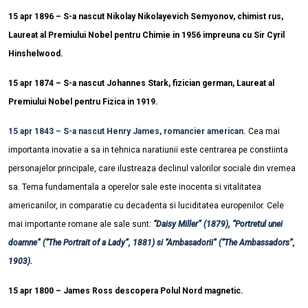
15 apr 1896 – S-a nascut Nikolay Nikolayevich Semyonov, chimist rus,
Laureat al Premiului Nobel pentru Chimie in 1956 impreuna cu Sir Cyril
Hinshelwood.
15 apr 1874 – S-a nascut Johannes Stark, fizician german, Laureat al
Premiului Nobel pentru Fizica in 1919.
15 apr 1843 – S-a nascut Henry James, romancier american.
Cea mai
importanta inovatie a sa in tehnica naratiunii este centrarea pe constiinta
personajelor principale, care ilustreaza declinul valorilor sociale din vremea
sa. Tema fundamentala a operelor sale este inocenta si vitalitatea
americanilor, in comparatie cu decadenta si luciditatea europenilor. Cele
mai importante romane ale sale sunt
:
“Daisy Miller” (1879), “Portretul unei
doamne” (“The Portrait of a Lady”, 1881) si “Ambasadorii” (“The Ambassadors”,
1903).
15 apr 1800 – James Ross descopera Polul Nord magnetic.