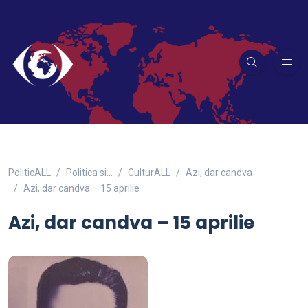
PoliticALL
Politica si…
CulturALL
Azi, dar candva
Azi, dar candva – 15 aprilie
Azi, dar candva – 15 aprilie