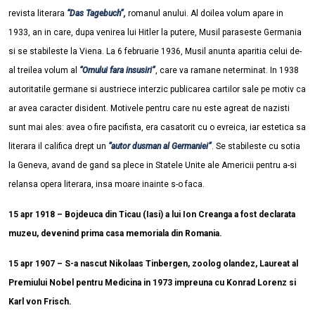
revista literara
“Das Tagebuch”,
romanul anului. Al doilea volum apare in
1933, an in care, dupa venirea lui Hitler la putere, Musil paraseste Germania
si se stabileste la Viena. La 6 februarie 1936, Musil anunta aparitia celui de-
al treilea volum al
“Omului fara insusiri”
, care va ramane neterminat. In 1938
autoritatile germane si austriece interzic publicarea cartilor sale pe motiv ca
ar avea caracter disident. Motivele pentru care nu este agreat de nazisti
sunt mai ales: avea o fire pacifista, era casatorit cu o evreica, iar estetica sa
literara il califica drept un
“autor dusman al Germaniei”
. Se stabileste cu sotia
la Geneva, avand de gand sa plece in Statele Unite ale Americii pentru a-si
relansa opera literara, insa moare inainte s-o faca.
15 apr 1918 – Bojdeuca din Ticau (Iasi) a lui Ion Creanga a fost declarata
muzeu, devenind prima casa memoriala din Romania.
15 apr 1907 – S-a nascut Nikolaas Tinbergen, zoolog olandez, Laureat al
Premiului Nobel pentru Medicina in 1973 impreuna cu Konrad Lorenz si
Karl von Frisch.