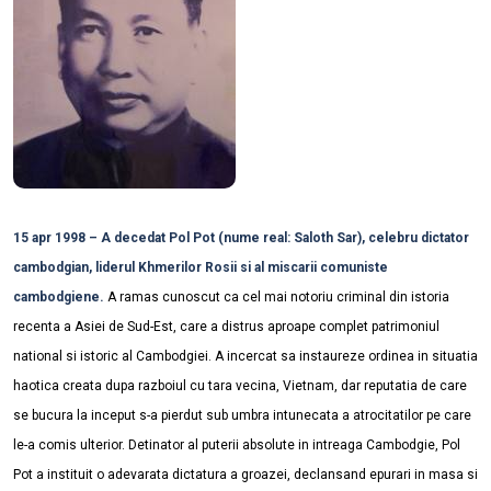
15 apr 1998 – A decedat Pol Pot (nume real: Saloth Sar), celebru dictator
cambodgian, liderul Khmerilor Rosii si al miscarii comuniste
cambodgiene.
A ramas cunoscut ca cel mai notoriu criminal din istoria
recenta a Asiei de Sud-Est, care a distrus aproape complet patrimoniul
national si istoric al Cambodgiei. A incercat sa instaureze ordinea in situatia
haotica creata dupa razboiul cu tara vecina, Vietnam, dar reputatia de care
se bucura la inceput s-a pierdut sub umbra intunecata a atrocitatilor pe care
le-a comis ulterior. Detinator al puterii absolute in intreaga Cambodgie, Pol
Pot a instituit o adevarata dictatura a groazei, declansand epurari in masa si