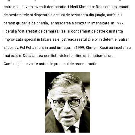
catre noul guvern investit democratic. Liderii Khmerilor Rosii erau extenuati
de nesfarsitele si disperatele actiuni de rezistenta din jungla, astfel au
parasit gruparile de gherila, iar miscarea a scazut in intensitate. In 1997,
liderul a fost arestat de camarazii sai si condamnat de catre o instanta
improvizata special in tabara sa-si petreaca restul zilelor in detentie. Batran
si bolnav, Pol Pot a murit in anul urmator. In 1999, Khmerii Rosii au incetat sa
mai existe. Dupa atatea conflicte violente, pline de fanatism si ura,
Cambodgia se zbate astazi in procesul de reconstructie.