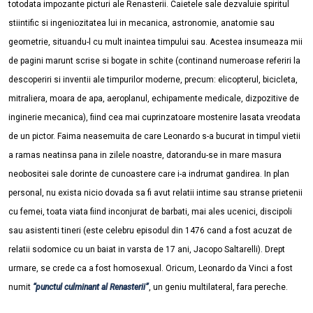
totodata impozante picturi ale Renasterii. Caietele sale dezvaluie spiritul
stiintific si ingeniozitatea lui in mecanica, astronomie, anatomie sau
geometrie, situandu-l cu mult inaintea timpului sau. Acestea insumeaza mii
de pagini marunt scrise si bogate in schite (continand numeroase referiri la
descoperiri si inventii ale timpurilor moderne, precum: elicopterul, bicicleta,
mitraliera, moara de apa, aeroplanul, echipamente medicale, dizpozitive de
inginerie mecanica), fiind cea mai cuprinzatoare mostenire lasata vreodata
de un pictor. Faima neasemuita de care Leonardo s-a bucurat in timpul vietii
a ramas neatinsa pana in zilele noastre, datorandu-se in mare masura
neobositei sale dorinte de cunoastere care i-a indrumat gandirea. In plan
personal, nu exista nicio dovada sa fi avut relatii intime sau stranse prietenii
cu femei, toata viata fiind inconjurat de barbati, mai ales ucenici, discipoli
sau asistenti tineri (este celebru episodul din 1476 cand a fost acuzat de
relatii sodomice cu un baiat in varsta de 17 ani, Jacopo Saltarelli). Drept
urmare, se crede ca a fost homosexual. Oricum, Leonardo da Vinci a fost
numit
“punctul culminant al Renasterii”
, un geniu multilateral, fara pereche.