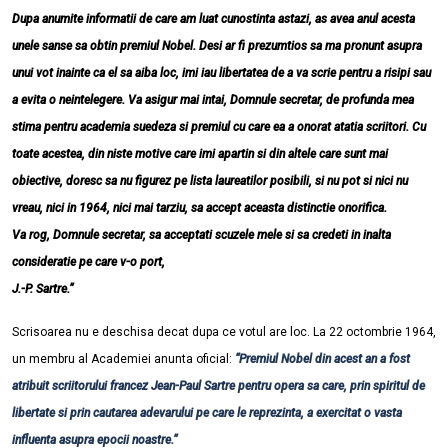
Dupa anumite informatii de care am luat cunostinta astazi, as avea anul acesta
unele sanse sa obtin premiul Nobel. Desi ar fi prezumtios sa ma pronunt asupra
unui vot inainte ca el sa aiba loc, imi iau libertatea de a va scrie pentru a risipi sau
a evita o neintelegere. Va asigur mai intai, Domnule secretar, de profunda mea
stima pentru academia suedeza si premiul cu care ea a onorat atatia scriitori. Cu
toate acestea, din niste motive care imi apartin si din altele care sunt mai
obiective, doresc sa nu figurez pe lista laureatilor posibili, si nu pot si nici nu
vreau, nici in 1964, nici mai tarziu, sa accept aceasta distinctie onorifica.
Va rog, Domnule secretar, sa acceptati scuzele mele si sa credeti in inalta
consideratie pe care v-o port,
J.-P. Sartre.”
Scrisoarea nu e deschisa decat dupa ce votul are loc. La 22 octombrie 1964,
un membru al Academiei anunta oficial:
“Premiul Nobel din acest an a fost
atribuit scriitorului francez Jean-Paul Sartre pentru opera sa care, prin spiritul de
libertate si prin cautarea adevarului pe care le reprezinta, a exercitat o vasta
influenta asupra epocii noastre.”