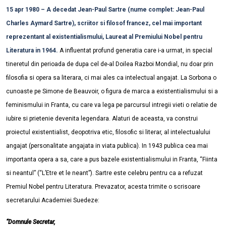
15 apr 1980 – A decedat Jean-Paul Sartre (nume complet: Jean-Paul
Charles Aymard Sartre), scriitor si filosof francez, cel mai important
reprezentant al existentialismului, Laureat al Premiului Nobel pentru
Literatura in 1964.
A influentat profund generatia care i-a urmat, in special
tineretul din perioada de dupa cel de-al Doilea Razboi Mondial, nu doar prin
filosofia si opera sa literara, ci mai ales ca intelectual angajat. La Sorbona o
cunoaste pe Simone de Beauvoir, o figura de marca a existentialismului si a
feminismului in Franta, cu care va lega pe parcursul intregii vieti o relatie de
iubire si prietenie devenita legendara. Alaturi de aceasta, va construi
proiectul existentialist, deopotriva etic, filosofic si literar, al intelectualului
angajat (personalitate angajata in viata publica). In 1943 publica cea mai
importanta opera a sa, care a pus bazele existentialismului in Franta, “Fiinta
si neantul” (“L’Etre et le neant”). Sartre este celebru pentru ca a refuzat
Premiul Nobel pentru Literatura. Prevazator, acesta trimite o scrisoare
secretarului Academiei Suedeze:
“Domnule Secretar,