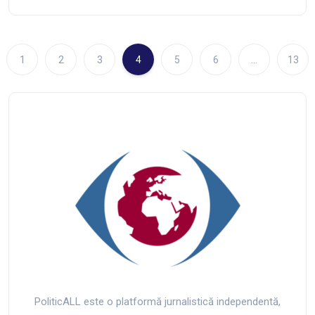
1
2
3
4
5
6
…
13
PoliticALL este o platformă jurnalistică independentă,