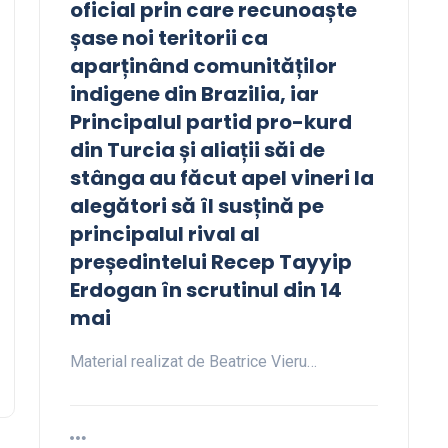
oficial prin care recunoaște
șase noi teritorii ca
aparținând comunităților
indigene din Brazilia, iar
Principalul partid pro-kurd
din Turcia și aliații săi de
stânga au făcut apel vineri la
alegători să îl susțină pe
principalul rival al
președintelui Recep Tayyip
Erdogan în scrutinul din 14
mai
Material realizat de Beatrice Vieru…