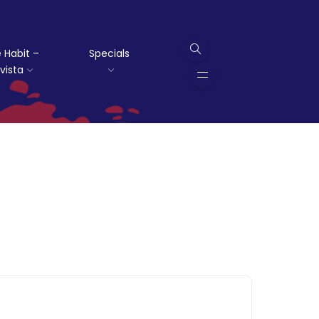
 Habit –
Specials
vista