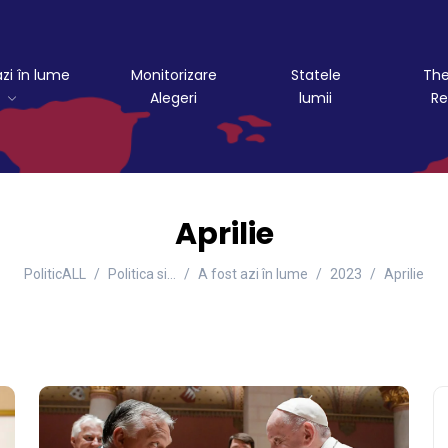
azi în lume
Monitorizare
Statele
The
Alegeri
lumii
Re
Aprilie
PoliticALL
Politica si…
A fost azi în lume
2023
Aprilie