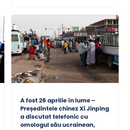
A fost 26 aprilie în lume –
Președintele chinez Xi Jinping
a discutat telefonic cu
omologul său ucrainean,