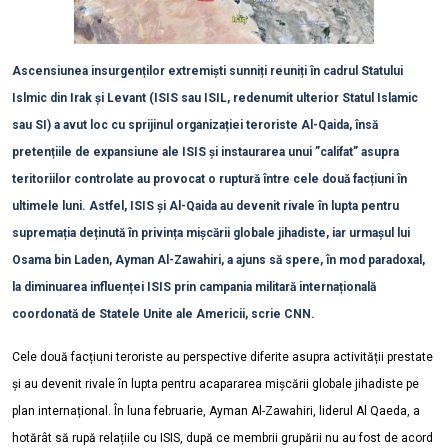
Ascensiunea insurgenților extremiști sunniți reuniți în cadrul Statului
Islmic din Irak și Levant (ISIS sau ISIL, redenumit ulterior Statul Islamic
sau SI) a avut loc cu sprijinul organizației teroriste Al-Qaida, însă
pretențiile de expansiune ale ISIS și instaurarea unui ”califat” asupra
teritoriilor controlate au provocat o ruptură între cele două facțiuni în
ultimele luni. Astfel, ISIS și Al-Qaida au devenit rivale în lupta pentru
supremația deținută în privința mișcării globale jihadiste, iar urmașul lui
Osama bin Laden, Ayman Al-Zawahiri, a ajuns să spere, în mod paradoxal,
la diminuarea influenței ISIS prin campania militară internațională
coordonată de Statele Unite ale Americii, scrie CNN.
Cele două facțiuni teroriste au perspective diferite asupra activității prestate
și au devenit rivale în lupta pentru acapararea mișcării globale jihadiste pe
plan internațional. În luna februarie, Ayman Al-Zawahiri, liderul Al Qaeda, a
hotărât să rupă relațiile cu ISIS, după ce membrii grupării nu au fost de acord