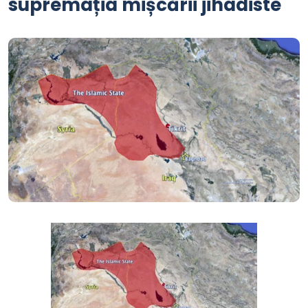
supremația mișcării jihadiste