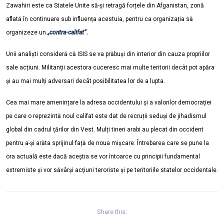
Zawahiri este ca Statele Unite să-și retragă forțele din Afganistan, zonă
aflată în continuare sub influența acestuia, pentru ca organizația să
organizeze un
„contra-califat”.
Unii analiști consideră că ISIS se va prăbuși din interior din cauza propriilor
sale acțiuni. Militanții acestora cuceresc mai multe teritorii decât pot apăra
și au mai mulți adversari decât posibilitatea lor de a lupta.
Cea mai mare amenințare la adresa occidentului și a valorilor democrației
pe care o reprezintă noul califat este dat de recruții seduși de jihadismul
global din cadrul țărilor din Vest. Mulți tineri arabi au plecat din occident
pentru a-și arăta sprijinul față de noua mișcare. Întrebarea care se pune la
ora actuală este dacă aceștia se vor întoarce cu principii fundamental
extremiste și vor săvârși acțiuni teroriste și pe teritoriile statelor occidentale.
Share this: