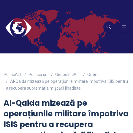
PoliticALL
Politica si…
GeopoliticALL
Orient
Al-Qaida mizează pe operațiunile militare împotriva ISIS pentru
a recupera supremația mișcării jihadiste
Al-Qaida mizează pe
operațiunile militare împotriva
ISIS pentru a recupera