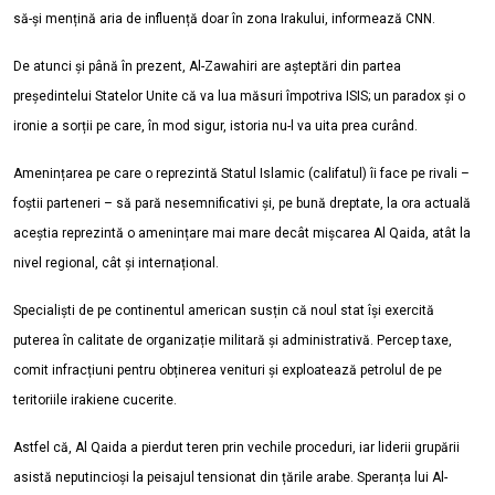
să-și mențină aria de influență doar în zona Irakului, informează CNN.
De atunci și până în prezent, Al-Zawahiri are așteptări din partea
președintelui Statelor Unite că va lua măsuri împotriva ISIS; un paradox și o
ironie a sorții pe care, în mod sigur, istoria nu-l va uita prea curând.
Amenințarea pe care o reprezintă Statul Islamic (califatul) îi face pe rivali –
foștii parteneri – să pară nesemnificativi și, pe bună dreptate, la ora actuală
aceștia reprezintă o amenințare mai mare decât mișcarea Al Qaida, atât la
nivel regional, cât și internațional.
Specialiști de pe continentul american susțin că noul stat își exercită
puterea în calitate de organizație militară și administrativă. Percep taxe,
comit infracțiuni pentru obținerea venituri și exploatează petrolul de pe
teritoriile irakiene cucerite.
Astfel că, Al Qaida a pierdut teren prin vechile proceduri, iar liderii grupării
asistă neputincioși la peisajul tensionat din țările arabe. Speranța lui Al-