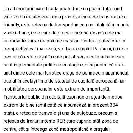
Un alt mod prin care Franța poate face un pas în față când
vine vorba de alegerea de a promova căile de transport eco-
friendly, este rețeaua de transport în comun întâlnită în marile
zone urbane, cele care de obicei riscă să devină cele mai
importante surse de poluare masivă. Pentru a putea oferi o
perspectivă cât mai reală, voi lua exemplul Parisului, nu doar
pentru că este orașul în care pot observa cel mai bine cum
sunt implementate politicile ecologice, ci și pentru că este
unul dintre cele mai turistice orașe de pe întreg mapamondul,
dublat în același timp de statutul de capitală europeană, iar
mobilitatea persoanelor este extrem de importantă.
Transportul public din capitală cuprinde o rețea de metrou
extrem de bine ramificată ce însumează în prezent 304
stații, o rețea de tramvaie și una de autobuze, precum și
rețeaua de trenuri interne RER care cuprind atât zona de
centru, cât și întreaga zonă metropolitană a orașului,