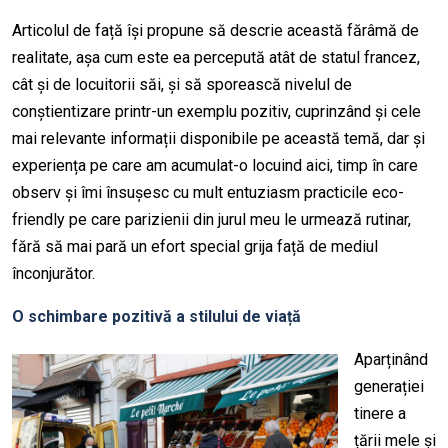
Articolul de față își propune să descrie această fărâmă de
realitate, așa cum este ea percepută atât de statul francez,
cât și de locuitorii săi, și să sporească nivelul de
conștientizare printr-un exemplu pozitiv, cuprinzând și cele
mai relevante informații disponibile pe această temă, dar și
experiența pe care am acumulat-o locuind aici, timp în care
observ și îmi însușesc cu mult entuziasm practicile eco-
friendly pe care parizienii din jurul meu le urmează rutinar,
fără să mai pară un efort special grija față de mediul
înconjurător.
O schimbare pozitivă a stilului de viață
Aparținând
generației
tinere a
țării mele și