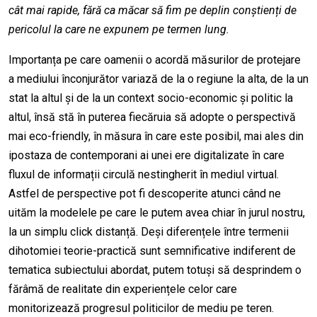
cât mai rapide, fără ca măcar să fim pe deplin conștienți de
pericolul la care ne expunem pe termen lung.
Importanța pe care oamenii o acordă măsurilor de protejare
a mediului înconjurător variază de la o regiune la alta, de la un
stat la altul și de la un context socio-economic și politic la
altul, însă stă în puterea fiecăruia să adopte o perspectivă
mai eco-friendly, în măsura în care este posibil, mai ales din
ipostaza de contemporani ai unei ere digitalizate în care
fluxul de informații circulă nestingherit în mediul virtual.
Astfel de perspective pot fi descoperite atunci când ne
uităm la modelele pe care le putem avea chiar în jurul nostru,
la un simplu click distanță. Deși diferențele între termenii
dihotomiei teorie-practică sunt semnificative indiferent de
tematica subiectului abordat, putem totuși să desprindem o
fărâmă de realitate din experiențele celor care
monitorizează progresul politicilor de mediu pe teren.