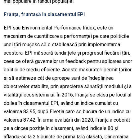
mai populare în rândul populației.
Franța, fruntașă în clasamentul EPI
EPI sau Environmental Performance Index, este un
mecanism de cuantificare a performanței pe care politicile
unei țări reușesc să o stabilească prin implementarea
acestora. EPI măsoară tendințele și progresul fiecărei țări,
ceea ce oferă guvernelor un feedback pentru aplicarea unor
politici de mediu eficiente. Aceste măsurători permit țărilor
și să estimeze cât de aproape sunt de îndeplinirea
obiectivelor stabilite, prin aprecierea sănătății mediului și a
vitalității ecosistemului. În 2016, Franța se clasa pe locul al
doilea în clasamentul EPI, având un indice cumulat cu
valoarea 83.95, după Elveția care se bucura de un indice cu
valoarea 87.42. În urma evaluării din 2020, Franța a coborât
pe a cincea poziție în clasament, având indicele 80 și
aflându-se la 2.5 puncte de prima țară clasată, Danemarca.