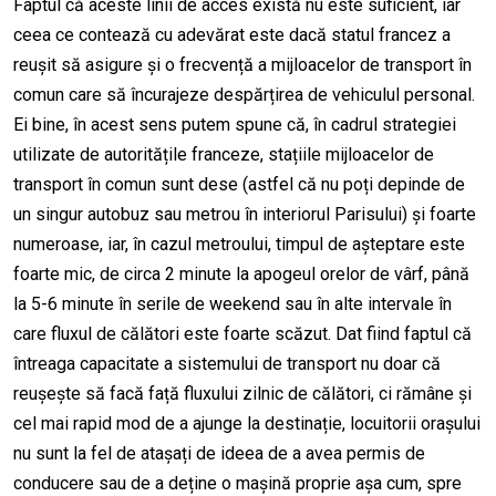
Faptul că aceste linii de acces există nu este suficient, iar
ceea ce contează cu adevărat este dacă statul francez a
reușit să asigure și o frecvență a mijloacelor de transport în
comun care să încurajeze despărțirea de vehiculul personal.
Ei bine, în acest sens putem spune că, în cadrul strategiei
utilizate de autoritățile franceze, stațiile mijloacelor de
transport în comun sunt dese (astfel că nu poți depinde de
un singur autobuz sau metrou în interiorul Parisului) și foarte
numeroase, iar, în cazul metroului, timpul de așteptare este
foarte mic, de circa 2 minute la apogeul orelor de vârf, până
la 5-6 minute în serile de weekend sau în alte intervale în
care fluxul de călători este foarte scăzut. Dat fiind faptul că
întreaga capacitate a sistemului de transport nu doar că
reușește să facă față fluxului zilnic de călători, ci rămâne și
cel mai rapid mod de a ajunge la destinație, locuitorii orașului
nu sunt la fel de atașați de ideea de a avea permis de
conducere sau de a deține o mașină proprie așa cum, spre