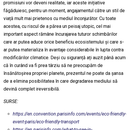
promisiuni vor deveni realitate, iar aceste inițiative
făgăduiesc, pentru un moment, angajamentul către un stil de
viață mult mai prietenos cu mediul înconjurător. Cu toate
acestea, cu riscul de a părea un peisaj utopic, cel mai
important aspect rămâne încurajarea tuturor schimbărilor
care ar putea aduce orice beneficiu ecosistemului și care s-
ar putea materializa în avantaje considerabile în lupta contra
modificărilor climatice. Deși cu siguranță ați auzit până acum
că în curând va fi prea târziu să ne preocupăm de
însănătoșirea propriei planete, prezentul ne poate da șansa
de a elimina posibilitatea în care degradarea mediului să
devină complet ireversibilă.
SURSE:
https://en.convention.parisinfo.com/events/eco-friendly-
event-paris/eco-friendly-transport
https://en.parisinfo.com/what-to-see-in-