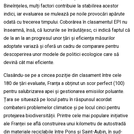
Bineînțeles, mulți factori contribuie la stabilirea acestor
indici, iar evaluarea se mulează pe noile provocări apărute
odată cu trecerea timpului. Coborârea în clasamentul EPI nu
înseamnă, însă, că lucrurile se înrăutățesc, ci indică faptul că
de la an la an progresul unor țări și eficiența măsurilor
adoptate variază și oferă un cadru de comparare pentru
descoperirea unor modele de politici ecologice care să
devină cât mai eficiente.
Clasându-se pe a cincea poziție din clasament între cele
180 de țări evaluate, Franța a obținut un scor perfect (100)
pentru salubrizarea apei și gestionarea emisiilor poluante.
Țara se situează pe locul patru în răspunsul acordat
combaterii problemelor climatice și pe locul cinci pentru
protejarea biodiversității. Printre cele mai populare inițiative
ale Franței se află construirea unui kilometru de autostradă
din materiale reciclabile între Pons și Saint-Aubin, în sud-