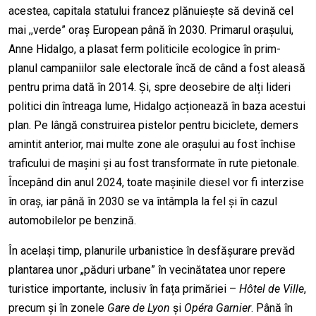
acestea, capitala statului francez plănuiește să devină cel
mai ,,verde” oraș European până în 2030. Primarul orașului,
Anne Hidalgo, a plasat ferm politicile ecologice în prim-
planul campaniilor sale electorale încă de când a fost aleasă
pentru prima dată în 2014. Și, spre deosebire de alți lideri
politici din întreaga lume, Hidalgo acționează în baza acestui
plan. Pe lângă construirea pistelor pentru biciclete, demers
amintit anterior, mai multe zone ale orașului au fost închise
traficului de mașini și au fost transformate în rute pietonale.
Începând din anul 2024, toate mașinile diesel vor fi interzise
în oraș, iar până în 2030 se va întâmpla la fel și în cazul
automobilelor pe benzină.
În același timp, planurile urbanistice în desfășurare prevăd
plantarea unor „păduri urbane” în vecinătatea unor repere
turistice importante, inclusiv în fața primăriei –
Hôtel de Ville
,
precum și în zonele
Gare de Lyon
și
Opéra Garnier
. Până în