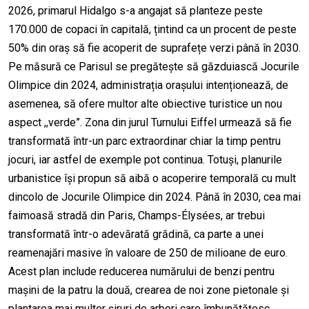
2026, primarul Hidalgo s-a angajat să planteze peste
170.000 de copaci în capitală, țintind ca un procent de peste
50% din oraș să fie acoperit de suprafețe verzi până în 2030.
Pe măsură ce Parisul se pregătește să găzduiască Jocurile
Olimpice din 2024, administrația orașului intenționează, de
asemenea, să ofere multor alte obiective turistice un nou
aspect ,,verde”. Zona din jurul Turnului Eiffel urmează să fie
transformată într-un parc extraordinar chiar la timp pentru
jocuri, iar astfel de exemple pot continua. Totuși, planurile
urbanistice își propun să aibă o acoperire temporală cu mult
dincolo de Jocurile Olimpice din 2024. Până în 2030, cea mai
faimoasă stradă din Paris, Champs-Élysées, ar trebui
transformată într-o adevărată grădină, ca parte a unei
reamenajări masive în valoare de 250 de milioane de euro.
Acest plan include reducerea numărului de benzi pentru
mașini de la patru la două, crearea de noi zone pietonale și
plantarea mai multor șiruri de arbori care îmbunătățesc