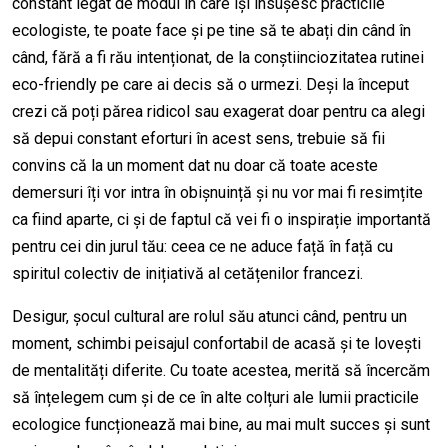
constant legat de modul în care își însușesc practicile
ecologiste, te poate face și pe tine să te abați din când în
când, fără a fi rău intenționat, de la conștiinciozitatea rutinei
eco-friendly pe care ai decis să o urmezi. Deși la început
crezi că poți părea ridicol sau exagerat doar pentru ca alegi
să depui constant eforturi în acest sens, trebuie să fii
convins că la un moment dat nu doar că toate aceste
demersuri îți vor intra în obișnuință și nu vor mai fi resimțite
ca fiind aparte, ci și de faptul că vei fi o inspirație importantă
pentru cei din jurul tău: ceea ce ne aduce față în față cu
spiritul colectiv de inițiativă al cetățenilor francezi.
Desigur, șocul cultural are rolul său atunci când, pentru un
moment, schimbi peisajul confortabil de acasă și te lovești
de mentalități diferite. Cu toate acestea, merită să încercăm
să înțelegem cum și de ce în alte colțuri ale lumii practicile
ecologice funcționează mai bine, au mai mult succes și sunt