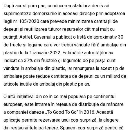
După acest prim pas, conducerea statului a decis să
suplimenteze demersurile în aceeași direcție prin adoptarea
legii nr. 105/2020 care prevede minimizarea cantității de
deșeuri și reutilizarea tuturor resurselor cât mai mult cu
putință. Astfel, Guvernul a publicat o listă de aproximativ 30
de fructe și legume care vor trebui vândute fără ambalaje din
plastic de la 1 ianuarie 2022. Estimările autorităților au
indicat că 37% din fructele și legumele de pe piață sunt
vândute în ambalaje din plastic, iar renunțarea la acest tip de
ambalare poate reduce cantitatea de deșeuri cu un miliard de
articole inutile de ambalaj din plastic pe an.
O altă inițiativă, din ce în ce mai populară pe continentul
european, este intrarea în rețeaua de distribuție de mâncare
a companiei daneze ,,To Good To Go” în 2016. Această
aplicație permite rezervarea unui coș-surpriză, la alegere,
din restaurantele partenere. Spunem coș-surpriză pentru că