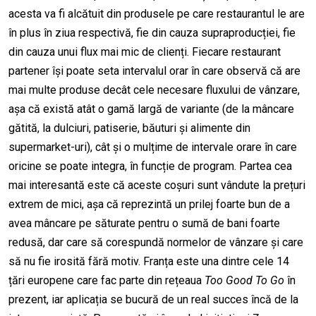
acesta va fi alcătuit din produsele pe care restaurantul le are
în plus în ziua respectivă, fie din cauza supraproducției, fie
din cauza unui flux mai mic de clienți. Fiecare restaurant
partener își poate seta intervalul orar în care observă că are
mai multe produse decât cele necesare fluxului de vânzare,
așa că există atât o gamă largă de variante (de la mâncare
gătită, la dulciuri, patiserie, băuturi și alimente din
supermarket-uri), cât și o mulțime de intervale orare în care
oricine se poate integra, în funcție de program. Partea cea
mai interesantă este că aceste coșuri sunt vândute la prețuri
extrem de mici, așa că reprezintă un prilej foarte bun de a
avea mâncare pe săturate pentru o sumă de bani foarte
redusă, dar care să corespundă normelor de vânzare și care
să nu fie irosită fără motiv. Franța este una dintre cele 14
țări europene care fac parte din rețeaua
Too Good To Go
în
prezent, iar aplicația se bucură de un real succes încă de la