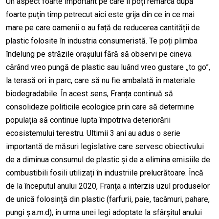
Un aspect foarte important pe care îl poți remarca după
foarte puțin timp petrecut aici este grija din ce în ce mai
mare pe care oamenii o au față de reducerea cantității de
plastic folosite în industria consumeristă. Te poți plimba
îndelung pe străzile orașului fără să observi pe cineva
cărând vreo pungă de plastic sau luând vreo gustare ,,to go”,
la terasă ori în parc, care să nu fie ambalată în materiale
biodegradabile. În acest sens, Franța continuă să
consolideze politicile ecologice prin care să determine
populația să continue lupta împotriva deteriorării
ecosistemului terestru. Ultimii 3 ani au adus o serie
importantă de măsuri legislative care servesc obiectivului
de a diminua consumul de plastic și de a elimina emisiile de
combustibili fosili utilizați în industriile prelucrătoare. Încă
de la începutul anului 2020, Franța a interzis uzul produselor
de unică folosință din plastic (farfurii, paie, tacâmuri, pahare,
pungi ș.a.m.d), în urma unei legi adoptate la sfârșitul anului