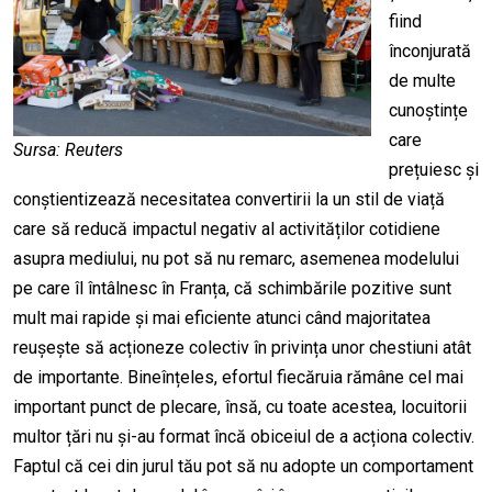
fiind
înconjurată
de multe
cunoștințe
care
Sursa: Reuters
prețuiesc și
conștientizează necesitatea convertirii la un stil de viață
care să reducă impactul negativ al activităților cotidiene
asupra mediului, nu pot să nu remarc, asemenea modelului
pe care îl întâlnesc în Franța, că schimbările pozitive sunt
mult mai rapide și mai eficiente atunci când majoritatea
reușește să acționeze colectiv în privința unor chestiuni atât
de importante. Bineînțeles, efortul fiecăruia rămâne cel mai
important punct de plecare, însă, cu toate acestea, locuitorii
multor țări nu și-au format încă obiceiul de a acționa colectiv.
Faptul că cei din jurul tău pot să nu adopte un comportament