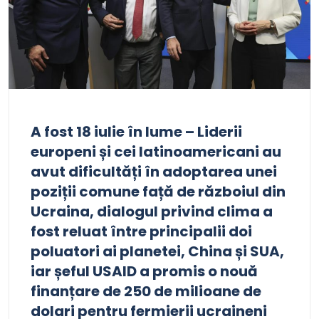
A fost 18 iulie în lume – Liderii
europeni și cei latinoamericani au
avut dificultăți în adoptarea unei
poziții comune față de războiul din
Ucraina, dialogul privind clima a
fost reluat între principalii doi
poluatori ai planetei, China și SUA,
iar șeful USAID a promis o nouă
finanțare de 250 de milioane de
dolari pentru fermierii ucraineni