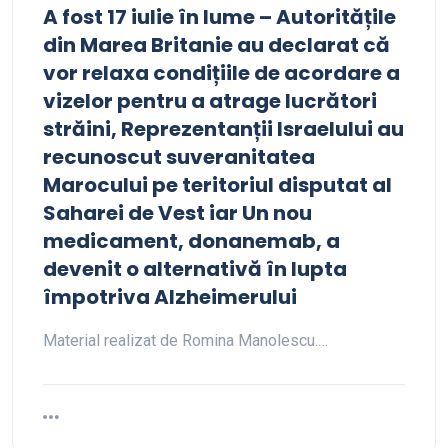
A fost 17 iulie în lume – Autoritățile
din Marea Britanie au declarat că
vor relaxa condițiile de acordare a
vizelor pentru a atrage lucrători
străini, Reprezentanții Israelului au
recunoscut suveranitatea
Marocului pe teritoriul disputat al
Saharei de Vest iar Un nou
medicament, donanemab, a
devenit o alternativă în lupta
împotriva Alzheimerului
Material realizat de Romina Manolescu.…