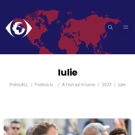
Iulie
PoliticALL
Politica si…
A fost azi în lume
2023
Iulie