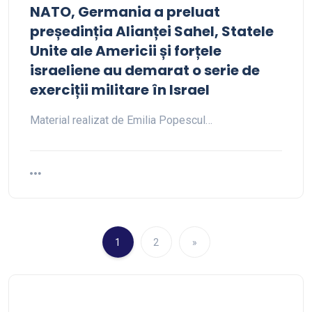
NATO, Germania a preluat
președinția Alianței Sahel, Statele
Unite ale Americii și forțele
israeliene au demarat o serie de
exerciții militare în Israel
Material realizat de Emilia Popescul…
1
2
»