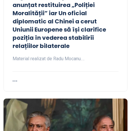
anunțat restituirea „Poliției
Moralității” iar Un oficial
diplomatic al Chinei a cerut
Uniunii Europene să își clarifice
poziția în vederea stabilirii
relațiilor bilaterale
Material realizat de Radu Mocanu.…