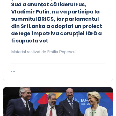
Sud a anunțat că liderul rus,
Vladimir Putin, nu va participa la
summitul BRICS, iar parlamentul
din Sri Lanka a adoptat un proiect
de lege împotriva corupției fără a
fi supus la vot
Material realizat de Emilia Popescul…