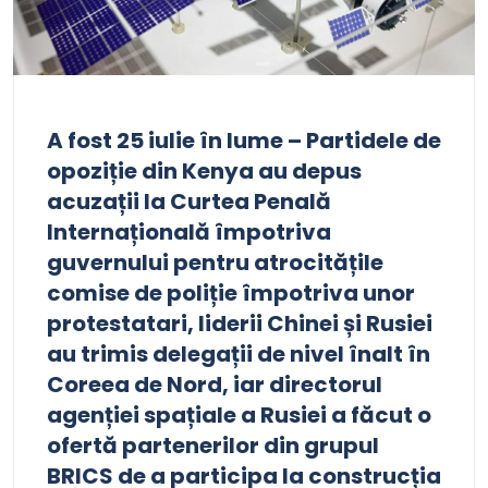
A fost 25 iulie în lume – Partidele de
opoziție din Kenya au depus
acuzații la Curtea Penală
Internațională împotriva
guvernului pentru atrocitățile
comise de poliție împotriva unor
protestatari, liderii Chinei și Rusiei
au trimis delegații de nivel înalt în
Coreea de Nord, iar directorul
agenției spațiale a Rusiei a făcut o
ofertă partenerilor din grupul
BRICS de a participa la construcția