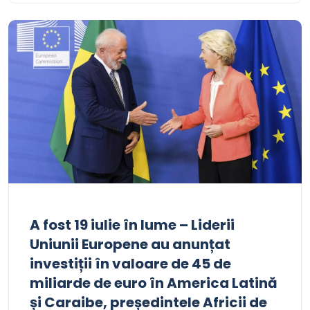
A fost 19 iulie în lume – Liderii
Uniunii Europene au anunțat
investiții în valoare de 45 de
miliarde de euro în America Latină
și Caraibe, președintele Africii de