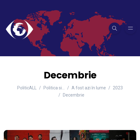
Decembrie
PoliticALL
Politica si…
A fost azi în lume
2023
Decembrie