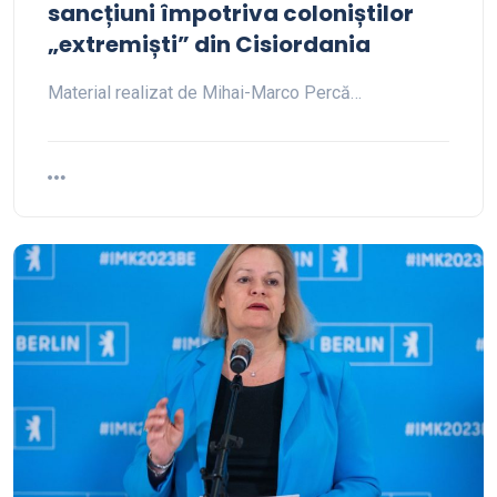
sancțiuni împotriva coloniștilor
„extremiști” din Cisiordania
Material realizat de Mihai-Marco Percă…