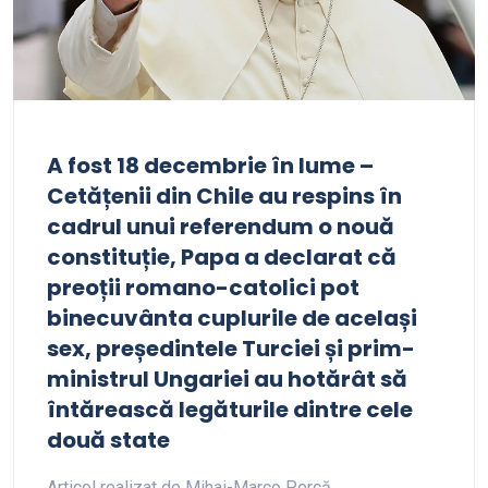
A fost 18 decembrie în lume –
Cetățenii din Chile au respins în
cadrul unui referendum o nouă
constituție, Papa a declarat că
preoții romano-catolici pot
binecuvânta cuplurile de același
sex, președintele Turciei și prim-
ministrul Ungariei au hotărât să
întărească legăturile dintre cele
două state
Articol realizat de Mihai-Marco Percă…