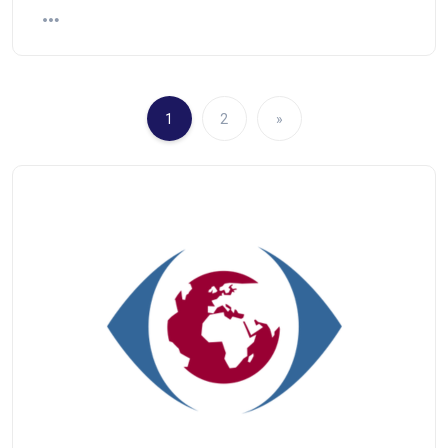
1
2
»