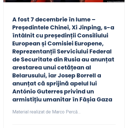
A fost 7 decembrie în lume –
Președintele Chinei, Xi Jinping, s-a
întâlnit cu președinții Consiliului
European și Comisiei Europene,
Reprezentanții Serviciului Federal
de Securitate din Rusia au anunțat
arestarea unui cetățean al
Belarusului, iar Josep Borrell a
anunțat că sprijină apelul lui
António Guterres privind un
armistițiu umanitar în Fâșia Gaza
Material realizat de Marco Percă…