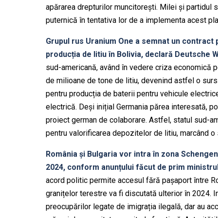
apărarea drepturilor muncitorești. Milei și partidul 
puternică în tentativa lor de a implementa acest pla
Grupul rus Uranium One a semnat un contract pen
producția de litiu în Bolivia, declară Deutsche W
sud-americană, având în vedere criza economică per
de milioane de tone de litiu, devenind astfel o sur
pentru producția de baterii pentru vehicule electrice,
electrică. Deși inițial Germania părea interesată, pol
proiect german de colaborare. Astfel, statul sud-am
pentru valorificarea depozitelor de litiu, marcând o
România și Bulgaria vor intra în zona Schengen 
2024, conform anunțului făcut de prim ministrul
acord politic permite accesul fără pașaport între R
granițelor terestre va fi discutată ulterior în 2024. I
preocupărilor legate de imigrația ilegală, dar au ac