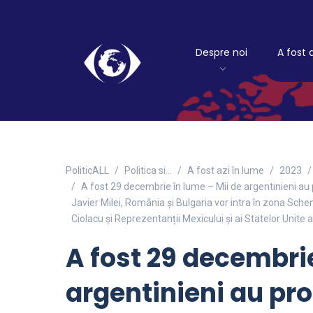
Despre noi
A fost 
PoliticALL
Politica si…
A fost azi în lume
2023
A fost 29 decembrie în lume – Mii de argentinieni au
Javier Milei, România și Bulgaria vor intra în zona Sch
Ciolacu și Reprezentanții Mexicului și ai Statelor Unite a
A fost 29 decembrie
argentinieni au pro