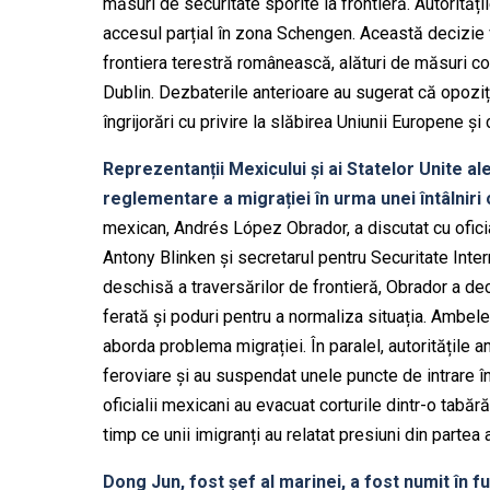
măsuri de securitate sporite la frontieră. Autorităț
accesul parțial în zona Schengen. Această decizie 
frontiera terestră românească, alături de măsuri co
Dublin. Dezbaterile anterioare au sugerat că opoziția
îngrijorări cu privire la slăbirea Uniunii Europene ș
Reprezentanții Mexicului și ai Statelor Unite al
reglementare a migrației în urma unei întâlniri
mexican, Andrés López Obrador, a discutat cu oficial
Antony Blinken și secretarul pentru Securitate Int
deschisă a traversărilor de frontieră, Obrador a d
ferată și poduri pentru a normaliza situația. Ambele
aborda problema migrației. În paralel, autoritățile 
feroviare și au suspendat unele puncte de intrare în
oficialii mexicani au evacuat corturile dintr-o tabă
timp ce unii imigranți au relatat presiuni din partea 
Dong Jun, fost șef al marinei, a fost numit în fun