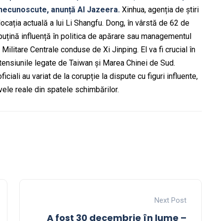
 necunoscute, anunță Al Jazeera.
Xinhua, agenția de știri
locația actuală a lui Li Shangfu. Dong, în vârstă de 62 de
 puțină influență în politica de apărare sau managementul
Militare Centrale conduse de Xi Jinping. El va fi crucial în
 tensiunile legate de Taiwan și Marea Chinei de Sud.
oficiali au variat de la corupție la dispute cu figuri influente,
tivele reale din spatele schimbărilor.
Next Post
A fost 30 decembrie în lume –