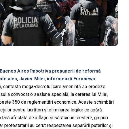
in Buenos Aires împotriva propunerii de reformă
te ales, Javier Milei, informează Euronews.
ști, contestă mega-decretul care amenință să erodeze
esul a convocat o sesiune specială, la cererea lui Milei,
a peste 350 de reglementări economice. Aceste schimbări
țiilor pentru lucrători și eliminarea legilor ce apără
 țară afectată de inflație și sărăcie în creștere, grupuri
iar protestatarii au cerut respectarea separării puterilor și