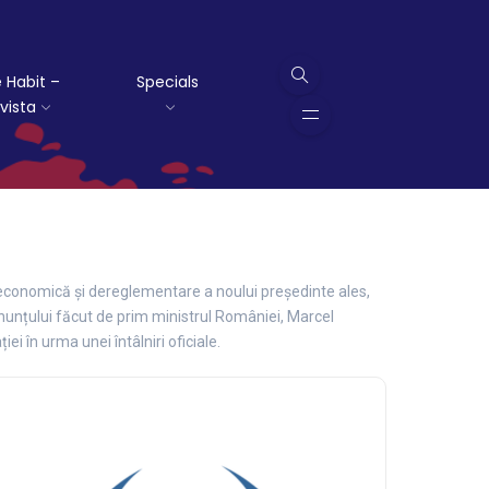
 Habit –
Specials
vista
 economică și dereglementare a noului președinte ales,
anunțului făcut de prim ministrul României, Marcel
ei în urma unei întâlniri oficiale.