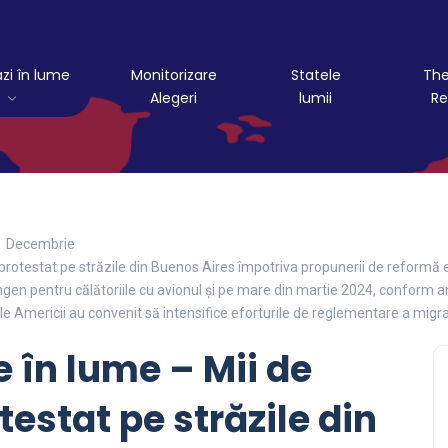
azi în lume
Monitorizare
Statele
The
Alegeri
lumii
Re
Decembrie
 protestat pe străzile din Buenos Aires împotriva propunerii de reformă
engen pentru călătoriile cu avionul și pe mare din martie 2024, conform 
le Americii au convenit să intensifice eforturile de reglementare a migrați
 în lume – Mii de
testat pe străzile din