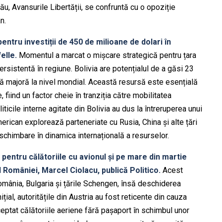
său, Avansurile Libertății, se confruntă cu o opoziție
n.
tru investiții de 450 de milioane de dolari în
elle.
Momentul a marcat o mișcare strategică pentru țara
sistentă în regiune. Bolivia are potențialul de a găsi 23
să majoră la nivel mondial. Această resursă este esențială
 fiind un factor cheie în tranziția către mobilitatea
iticile interne agitate din Bolivia au dus la întreruperea unui
erican explorează parteneriate cu Rusia, China și alte țări
 schimbare în dinamica internațională a resurselor.
pentru călătoriile cu avionul și pe mare din martie
 României, Marcel Ciolacu, publică Politico.
Acest
omânia, Bulgaria și țările Schengen, însă deschiderea
nițial, autoritățile din Austria au fost reticente din cauza
ceptat călătoriile aeriene fără pașaport în schimbul unor