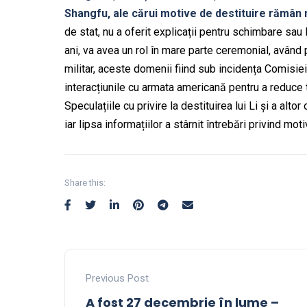
Shangfu, ale cărui motive de destituire rămân
de stat, nu a oferit explicații pentru schimbare sau 
ani, va avea un rol în mare parte ceremonial, având
militar, aceste domenii fiind sub incidența Comisiei 
interacțiunile cu armata americană pentru a reduce
Speculațiile cu privire la destituirea lui Li și a altor 
iar lipsa informațiilor a stârnit întrebări privind mo
Share this:
Previous Post
A fost 27 decembrie în lume –