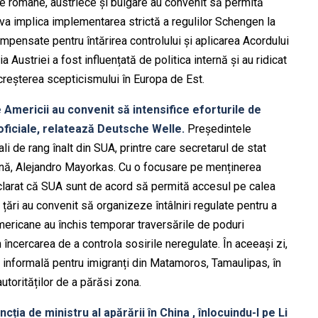
ile române, austriece și bulgare au convenit să permită
va implica implementarea strictă a regulilor Schengen la
mpensate pentru întărirea controlului și aplicarea Acordului
 Austriei a fost influențată de politica internă și au ridicat
i creșterea scepticismului în Europa de Est.
e Americii au convenit să intensifice eforturile de
 oficiale, relatează Deutsche Welle.
Președintele
i de rang înalt din SUA, printre care secretarul de stat
ernă, Alejandro Mayorkas. Cu o focusare pe menținerea
eclarat că SUA sunt de acord să permită accesul pe calea
 țări au convenit să organizeze întâlniri regulate pentru a
americane au închis temporar traversările de poduri
 încercarea de a controla sosirile neregulate. În aceeași zi,
ră informală pentru imigranți din Matamoros, Tamaulipas, în
autorităților de a părăsi zona.
cția de ministru al apărării în China , înlocuindu-l pe Li