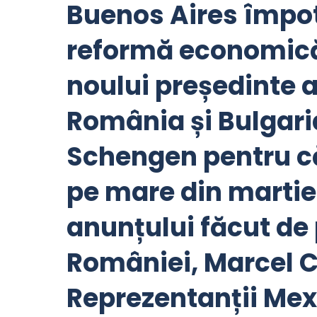
Buenos Aires împot
reformă economică
noului președinte al
România și Bulgaria
Schengen pentru căl
pe mare din martie
anunțului făcut de
României, Marcel C
Reprezentanții Mexi