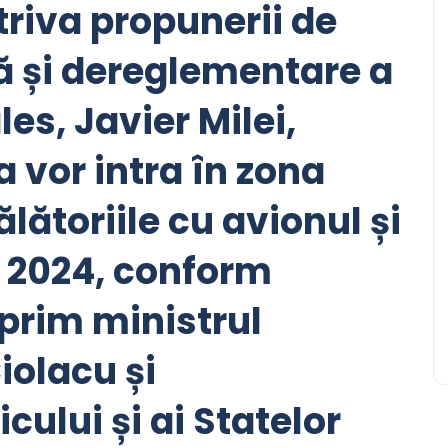
riva propunerii de
 și dereglementare a
es, Javier Milei,
 vor intra în zona
ătoriile cu avionul și
 2024, conform
 prim ministrul
iolacu și
cului și ai Statelor