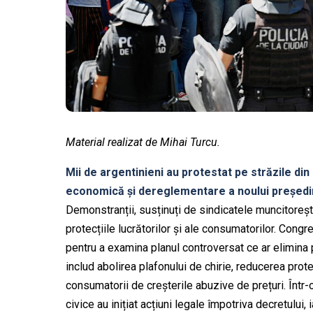
Material realizat de Mihai Turcu.
Mii de argentinieni au protestat pe străzile d
economică și dereglementare a noului președin
Demonstranții, susținuți de sindicatele muncitore
protecțiile lucrătorilor și ale consumatorilor. Congr
pentru a examina planul controversat ce ar elimin
includ abolirea plafonului de chirie, reducerea protec
consumatorii de creșterile abuzive de prețuri. Într-o
civice au inițiat acțiuni legale împotriva decretului, 