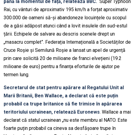
până la momentul de față, relatează BBC.
Super Typhoon
Rai, cu vânturi de aproximativ 195 km/h a forțat aproximativ
300.000 de oameni să-și abandoneze locuințele cu scopul
de a găsi adăpost atunci când a lovit insulele din sud-estul
țării.
Echipele de salvare au descris scenele drept un
„masacru complet”. Federația Internațională a Societăților de
Cruce Roșie și Semilună Roșie a lansat un apel de urgență
prin care solicită 20 de milioane de franci elvețieni (19.2
milioane de euro) pentru a finanța eforturile de ajutor pe
termen lung.
Secretarul de stat pentru apărare al Regatului Unit al
Marii Britanii, Ben Wallace, a declarat că este puțin
probabil ca trupe britanice să fie trimise în apărarea
teritoriului ucrainean, relatează Euronews
. Wallace a mai
declarat că statul ucrainean „nu este membru al NATO. Este
foarte puțin probabil ca cineva sa desfășoare trupe în