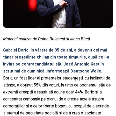
Material realizat de Doina Bulearcă și Ilinca Bîrcă
Gabriel Boric, în vârstă de 35 de ani, a devenit cel mai
tânăr președinte chilian din toate timpurile, după ce l-a
învins pe contracandidatul său José Antonio Kast în
scrutinul de duminică, informează Deutsche Welle
.
Boric, un fost lider al protestelor studențești, cu înclinații de
stânga, a obținut 55% din voturi, în timp ce oponentul său de
extremă dreaptă a reușit să adune doar 44%. Boric și-a
concentrat campania pe planul de a crește taxele asupra
corporațiilor și a celor foarte bogați, cu scopul de a extinde
sistemul de securitate socială și de a crea o societate