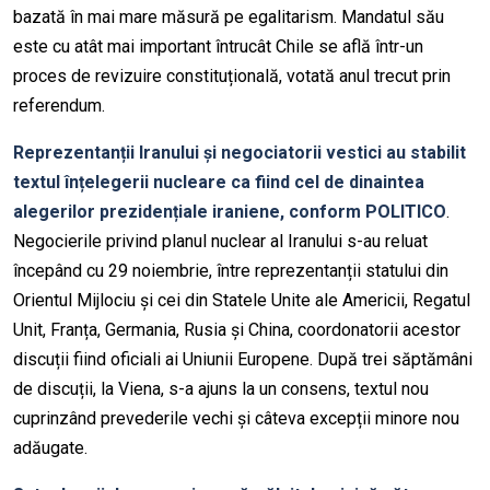
bazată în mai mare măsură pe egalitarism. Mandatul său
este cu atât mai important întrucât Chile se află într-un
proces de revizuire constituțională, votată anul trecut prin
referendum.
Reprezentanții Iranului și negociatorii vestici au stabilit
textul înțelegerii nucleare ca fiind cel de dinaintea
alegerilor prezidențiale iraniene, conform POLITICO
.
Negocierile privind planul nuclear al Iranului s-au reluat
începând cu 29 noiembrie, între reprezentanții statului din
Orientul Mijlociu și cei din Statele Unite ale Americii, Regatul
Unit, Franța, Germania, Rusia și China, coordonatorii acestor
discuții fiind oficiali ai Uniunii Europene. După trei săptămâni
de discuții, la Viena, s-a ajuns la un consens, textul nou
cuprinzând prevederile vechi și câteva excepții minore nou
adăugate.