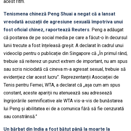
acest ritm.
Tenismena chineză Peng Shuai a negat că a lansat
vreodată acuzații de agresiune sexuală împotriva unui
fost oficial chinez, raportează Reuters
. Peng a adăugat
că postarea de pe social media pe care a făcut-o în decursul
lunii trecute a fost înțeleasă greșit. A declarat în cadrul unui
videoclip pentru o publicație din Singapore că „În primul rând,
trebuie să reiterez un punct extrem de important, nu am spus
sau scris niciodată că cineva m-a agresat sexual, trebuie să
evidențiez clar acest lucru”. Reprezentanții Asociației de
Tenis pentru Femei, WTA, a declarat că „așa cum am spus
constant, aceste apariții nu atenuează sau adresează
îngrijorările semnificative ale WTA vis-a-vis de bunăstarea
lui Peng și abilitatea ei de a comunica fără să fie cenzurată
sau constrânsă.”
Un bărbat din India a fost bătut până la moarte la