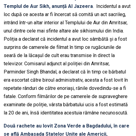
Templul de Aur Sikh, anunță Al Jazeera
. Incidentul a avut
loc după ce acesta ar fi încercat să comită un act sacrileg,
intrând într-un altar interior al Templului de Aur din Amritsar,
unul dintre cele mai sfinte altare ale sikhismului din India.
Poliția a declarat că incidentul a avut loc sâmbătă și a fost
surprins de camerele de filmat în timp ce rugăciunile de
seară de la lăcașul de cult erau transmise în direct la
televizor. Comisarul adjunct al poliției din Amritsar,
Parminder Singh Bhandal, a declarat că în timp ce bărbatul
era escortat către biroul administrativ, acesta a fost lovit în
repetate rânduri de către enoriași, rănile dovedindu-se a fi
fatale. Conform filmărilor de pe camerele de supraveghere
examinate de poliție, vârsta bărbatului ucis a fost estimată
la 20 de ani, însă identitatea acestuia rămâne necunoscută.
Două rachete au lovit Zona Verde a Bagdadului, în care
se află Ambasada Statelor Unite ale Americii,