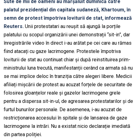
Sute de mii de oameni au mărșăluit duminică către
palatul prezidențial din capitala sudaneză, Khartoum, în
semn de protest împotriva loviturii de stat, informează
Reuters.
Unii protestatari au reușit să ajungă la porțile
palatului cu scopul organizării unei demonstrații “sit-in”, dar
înregistrările video în direct i-au arătat pe cei care au rămas
fiind atacați cu gaze lacrimogene. Protestele împotriva
loviturii de stat au continuat chiar și după reinstituirea prim-
ministrului luna trecută, manifestanții cerând ca armata să nu
se mai implice deloc în tranziția către alegeri libere. Medicii
afiliați mișcării de protest au acuzat forțele de securitate de
folosirea gloanțelor reale și gazelor lacrimogene grele
pentru a dispersa sit-in-ul, de agresarea protestatarilor și de
furtul bunurilor personale. De asemenea, i-au acuzat de
restricționarea accesului în spitale și de lansarea de gaze
lacrimogene la intrări. Nu a existat nicio declarație imediată
din partea poliției.