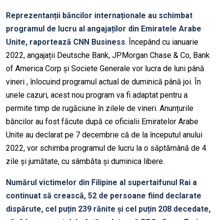
Reprezentanții băncilor internaționale au schimbat
programul de lucru al angajaților din Emiratele Arabe
Unite, raportează CNN Business
. Începând cu ianuarie
2022, angajații Deutsche Bank, JPMorgan Chase & Co, Bank
of America Corp și Societe Generale vor lucra de luni până
vineri , înlocuind programul actual de duminică până joi. În
unele cazuri, acest nou program va fi adaptat pentru a
permite timp de rugăciune în zilele de vineri. Anunțurile
băncilor au fost făcute după ce oficialii Emiratelor Arabe
Unite au declarat pe 7 decembrie că de la începutul anului
2022, vor schimba programul de lucru la o săptămână de 4
zile și jumătate, cu sâmbăta și duminica libere.
Numărul victimelor din Filipine al supertaifunul Rai a
continuat să crească, 52 de persoane fiind declarate
dispărute, cel puțin 239 rănite și cel puțin 208 decedate,