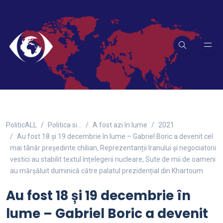
PoliticALL
Politica si…
A fost azi în lume
2021
Au fost 18 și 19 decembrie în lume – Gabriel Boric a devenit cel
mai tânăr președinte chilian, Reprezentanții Iranului și negociatorii
vestici au stabilit textul înțelegerii nucleare, Sute de mii de oameni
au mărșăluit duminică către palatul prezidențial din Khartoum
Au fost 18 și 19 decembrie în
lume – Gabriel Boric a devenit