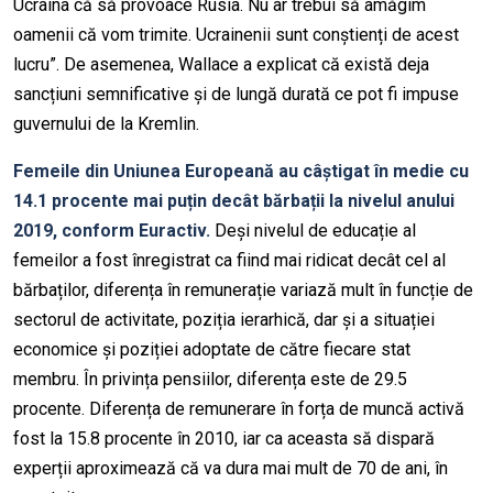
Ucraina că să provoace Rusia. Nu ar trebui să amăgim
oamenii că vom trimite. Ucrainenii sunt conștienți de acest
lucru”. De asemenea, Wallace a explicat că există deja
sancțiuni semnificative și de lungă durată ce pot fi impuse
guvernului de la Kremlin.
Femeile din Uniunea Europeană au câștigat în medie cu
14.1 procente mai puțin decât bărbații la nivelul anului
2019, conform Euractiv.
Deși nivelul de educație al
femeilor a fost înregistrat ca fiind mai ridicat decât cel al
bărbaților, diferența în remunerație variază mult în funcție de
sectorul de activitate, poziția ierarhică, dar și a situației
economice și poziției adoptate de către fiecare stat
membru. În privința pensiilor, diferența este de 29.5
procente. Diferența de remunerare în forța de muncă activă
fost la 15.8 procente în 2010, iar ca aceasta să dispară
experții aproximează că va dura mai mult de 70 de ani, în