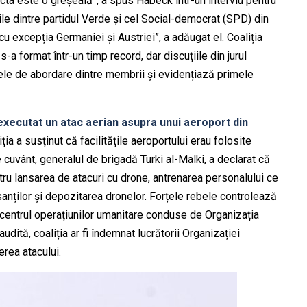
cta este o greșeală”, a spus Habeck într-un interviu pentru
le dintre partidul Verde și cel Social-democrat (SPD) din
cu excepția Germaniei și Austriei”, a adăugat el. Coaliția
-a format într-un timp record, dar discuțiile din jurul
ele de abordare dintre membrii și evidențiază primele
 executat un atac aerian asupra unui aeroport din
ția a susținut că facilitățile aeroportului erau folosite
e cuvânt, generalul de brigadă Turki al-Malki, a declarat că
ntru lansarea de atacuri cu drone, antrenarea personalului ce
sanților și depozitarea dronelor. Forțele rebele controlează
nd centrul operațiunilor umanitare conduse de Organizația
audită, coaliția ar fi îndemnat lucrătorii Organizației
rea atacului.