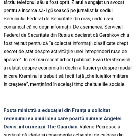
târziu telefonul său a fost oprit. Ziarul a angajat un avocat
pentru a încerca să-l găsească pe jurnalist la sediul
Serviciului Federal de Securitate din oraș, unde i s-a
comunicat că nu dețin informații. De asemenea, Serviciul
Federal de Securitate din Rusia a declarat că Gershkovich a
fost reținut pentru că “a colectat informații clasificate drept
secret de stat despre activitățile unei întreprinderi ruse de
apărare”. În cel mai recent articol publicat, Evan Gershkovich
a relatat despre economia în declin a Rusiei și despre modul
în care Kremlinul a trebuit să facă față „cheltuielilor militare
în creștere”, menținând în același timp cheltuielile sociale.
Fosta ministră a educației din Franța a solicitat
redenumirea unui liceu care poartă numele Angelei
Davis, informează The Guardian
. Valérie Pécresse a
susținut că ideile și convingerile activistei de culoare din