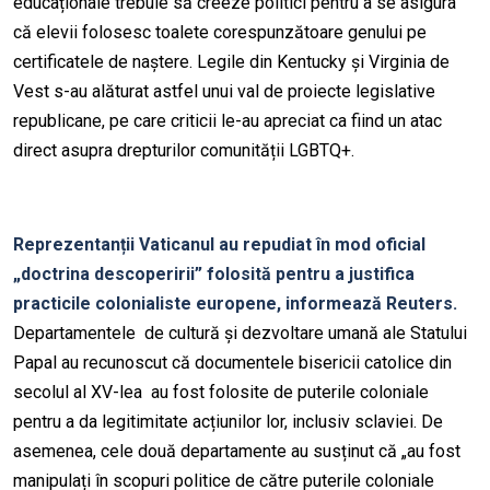
educaționale trebuie să creeze politici pentru a se asigura
că elevii folosesc toalete corespunzătoare genului pe
certificatele de naștere. Legile din Kentucky și Virginia de
Vest s-au alăturat astfel unui val de proiecte legislative
republicane, pe care criticii le-au apreciat ca fiind un atac
direct asupra drepturilor comunității LGBTQ+.
Reprezentanții Vaticanul au repudiat în mod oficial
„doctrina descoperirii” folosită pentru a justifica
practicile colonialiste europene, informează Reuters.
Departamentele de cultură și dezvoltare umană ale Statului
Papal au recunoscut că documentele bisericii catolice din
secolul al XV-lea au fost folosite de puterile coloniale
pentru a da legitimitate acțiunilor lor, inclusiv sclaviei. De
asemenea, cele două departamente au susținut că „au fost
manipulați în scopuri politice de către puterile coloniale