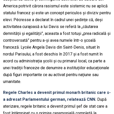
America potrivit cărora rasismul este sistemic nu se aplică
statului francez și este un concept periculos și diviziv pentru
elevi. Pécresse a declarat în cadrul unei ședințe că, deși
activitatea curajoasă a lui Davis se referă la „căutarea
demnității și egalității”, aceasta a fost totuși „prea radicală și
controversată” pentru a-și avea numele într-o școală
franceză. Lycée Angela Davis din Saint-Denis, situat în
nordul Parisului, a fost deschis în 2017 și a fost numit în
acord cu administrația școlii și cu primarul local, ca parte a
unei tradiții franceze de denumire a instituțiilor educaționale
după figuri importante ce au activat pentru națiune sau
umanitate.
Regele Charles a devenit primul monarh britanic care s-
a adresat Parlamentului german, relatează CNN.
După
aterizare, regele britanic a devenit primul șef de stat care a
fost întâmpinat cu o primire ceremonială completă la