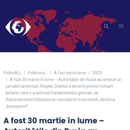
PoliticALL
Politica si…
A fost azi în lume
2023
A fost 30 martie în lume – Autoritățile din Rusia au arestat un
jurnalist american, Regele Charles a devenit primul monarh
britanic care s-a adresat Parlamentului german, iar
Reprezentanții Vaticanul au repudiat în mod oficial „doctrina
descoperirii”
A fost 30 martie în lume –