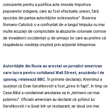
concurente pentru a justifica acte imorale împotriva
popoarelor indigene, care au fost efectuate, uneori, fără
opoziție din partea autorităților ecleziastice”. Biserica
Romano-Catolică s-a confruntat de-a lungul timpului cu mai
multe acuzații de complicitate la abuzurile coloniale comise
de invadatorii occidentali și de urmașii lor care au pretins că
răspândesc credința creștină prin acțiunile întreprinse.
Autoritățile din Rusia au arestat un jurnalist american
care lucra pentru cotidianul Wall Street, acuzându-l de
spionaj, relatează BBC.
În primele declarații, Kremlinul a
susținut că Evan Gershkovich a fost „prins în fapt”, în timp ce
Casa Albă a condamnat arestarea sa în „termenii cei mai
puternici”. Oficialii americani au declarat că șoferul lui
Gershkovich l-a lăsat într-un restaurant, iar două ore mai