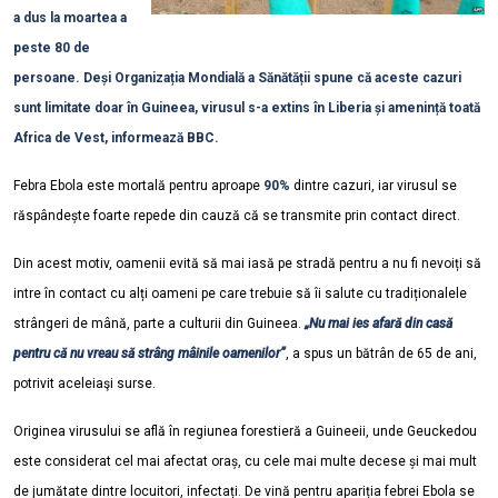
a dus la moartea a
peste 80 de
persoane. Deși Organizația Mondială a Sănătății spune că aceste cazuri
sunt limitate doar în Guineea, virusul s-a extins în Liberia și amenință toată
Africa de Vest, informează BBC.
Febra Ebola este mortală pentru aproape
90%
dintre cazuri, iar virusul se
răspândește foarte repede din cauză că se transmite prin contact direct.
Din acest motiv, oamenii evită să mai iasă pe stradă pentru a nu fi nevoiți să
intre în contact cu alți oameni pe care trebuie să îi salute cu tradiționalele
strângeri de mână, parte a culturii din Guineea.
„Nu mai ies afară din casă
pentru că nu vreau să strâng mâinile oamenilor”
, a spus un bătrân de 65 de ani,
potrivit aceleiaşi surse.
Originea virusului se află în regiunea forestieră a Guineeii, unde Geuckedou
este considerat cel mai afectat oraș, cu cele mai multe decese și mai mult
de jumătate dintre locuitori, infectați.
De vină pentru apariția febrei Ebola se