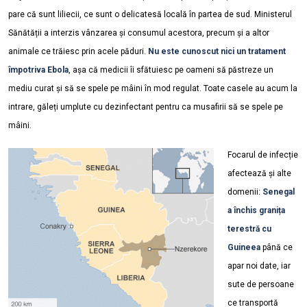
pare că sunt liliecii, ce sunt o delicatesă locală în partea de sud. Ministerul
Sănătății a interzis vânzarea și consumul acestora, precum și a altor
animale ce trăiesc prin acele păduri.
Nu este cunoscut nici un tratament
împotriva Ebola
, așa că medicii îi sfătuiesc pe oameni să păstreze un
mediu curat și să se spele pe mâini în mod regulat. Toate casele au acum la
intrare, găleți umplute cu dezinfectant pentru ca musafirii să se spele pe
mâini.
Focarul de infecție
afectează și alte
domenii:
Senegal
a închis granița
terestră cu
Guineea
până ce
apar noi date, iar
sute de persoane
ce transportă