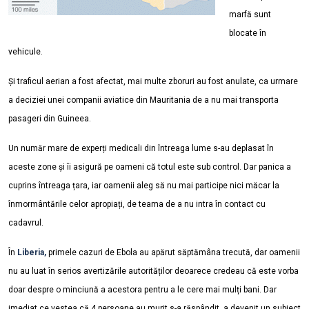
marfă sunt
blocate în
vehicule.
Și traficul aerian a fost afectat, mai multe zboruri au fost anulate, ca urmare
a deciziei unei companii aviatice din Mauritania de a nu mai transporta
pasageri din Guineea.
Un număr mare de experți medicali din întreaga lume s-au deplasat în
aceste zone și îi asigură pe oameni că totul este sub control. Dar panica a
cuprins întreaga țara, iar oamenii aleg să nu mai participe nici măcar la
înmormântările celor apropiați, de teama de a nu intra în contact cu
cadavrul.
În
Liberia,
primele cazuri de Ebola au apărut săptămâna trecută, dar oamenii
nu au luat în serios avertizările autorităților deoarece credeau că este vorba
doar despre o minciună a acestora pentru a le cere mai mulți bani. Dar
imediat ce vestea că 4 persoane au murit s-a răspândit, a devenit un subiect