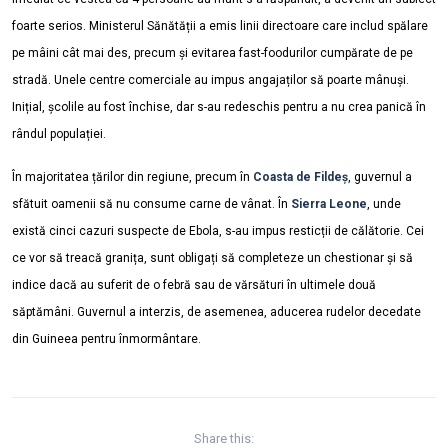
foarte serios. Ministerul Sănătății a emis linii directoare care includ spălare
pe mâini cât mai des, precum și evitarea fast-foodurilor cumpărate de pe
stradă. Unele centre comerciale au impus angajaților să poarte mânuși.
Inițial, școlile au fost închise, dar s-au redeschis pentru a nu crea panică în
rândul populației.
În majoritatea țărilor din regiune, precum în
Coasta de Fildeș
, guvernul a
sfătuit oamenii să nu consume carne de vânat. În
Sierra Leone
, unde
există cinci cazuri suspecte de Ebola, s-au impus resticții de călătorie. Cei
ce vor să treacă granița, sunt obligați să completeze un chestionar și să
indice dacă au suferit de o febră sau de vărsături în ultimele două
săptămâni. Guvernul a interzis, de asemenea, aducerea rudelor decedate
din Guineea pentru înmormântare.
Share this: