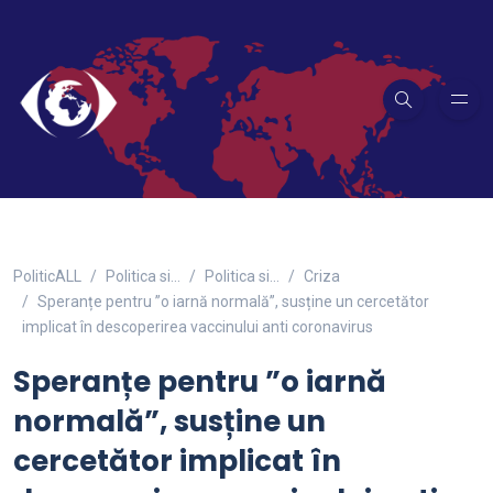
PoliticALL
Politica si…
Politica si...
Criza
Speranțe pentru ”o iarnă normală”, susține un cercetător
implicat în descoperirea vaccinului anti coronavirus
Speranțe pentru ”o iarnă
normală”, susține un
cercetător implicat în