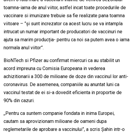
toamna-iarna de anul viitor, astfel incat toate procedurile de
vaccinare si imunizare trebuie sa fie realizate pana toamna
viitoare – ”și sunt increzator ca acest lucru se va intampla
intrucat un numar important de producatori de vaccinuri ne
ajuta sa marim producția- pentru ca noi sa putem avea o iarna
normala anul viitor”.
BioNTech si Pfizer au confirmat miercuri ca au stabilit un
acord impreuna cu Comisia Europeana in vederea
achizitionarii a 300 de milioane de doze din vaccinul lor anti-
coronavirus. De asemenea, companiile au anuntat luni ca
vaccinul testat de ei si-a dovedit eficienta in proportie de
90% din cazuri.
,,Pentru ca suntem companie fondata in inima Europei,
cautam sa aprovizionam milioane de oameni dupa
reglemetarile de aprobare a vaccinului”, a scris Șahin intr-o