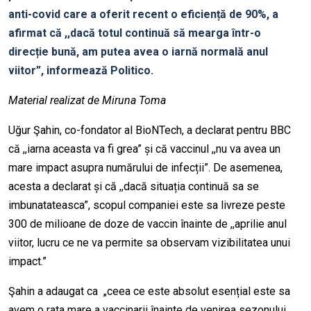
anti-covid care a oferit recent o eficiență de 90%, a
afirmat că ,,dacă totul continuă să mearga într-o
direcție bună, am putea avea o iarnă normală anul
viitor”, informează Politico.
Material realizat de Miruna Toma
Uğur Şahin, co-fondator al BioNTech, a declarat pentru BBC
că ,,iarna aceasta va fi grea” și că vaccinul ,,nu va avea un
mare impact asupra numărului de infecții”. De asemenea,
acesta a declarat și că ,,dacă situația continuă sa se
imbunatateasca”, scopul companiei este sa livreze peste
300 de milioane de doze de vaccin înainte de ,,aprilie anul
viitor, lucru ce ne va permite sa observam vizibilitatea unui
impact.”
Şahin a adaugat ca „ceea ce este absolut esențial este sa
avem o rata mare a vaccinarii înainte de venirea sezonului