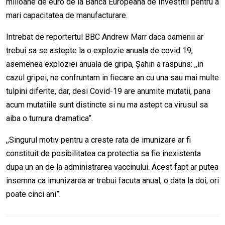
milioane de euro de la Banca Europeana de Investitii pentru a
mari capacitatea de manufacturare.
Intrebat de reportertul BBC Andrew Marr daca oamenii ar
trebui sa se astepte la o explozie anuala de covid 19,
asemenea exploziei anuala de gripa, Șahin a raspuns: ,,in
cazul gripei, ne confruntam in fiecare an cu una sau mai multe
tulpini diferite, dar, desi Covid-19 are anumite mutatii, pana
acum mutatiile sunt distincte si nu ma astept ca virusul sa
aiba o turnura dramatica”.
,,Singurul motiv pentru a creste rata de imunizare ar fi
constituit de posibilitatea ca protectia sa fie inexistenta
dupa un an de la administrarea vaccinului. Acest fapt ar putea
insemna ca imunizarea ar trebui facuta anual, o data la doi, ori
poate cinci ani”.