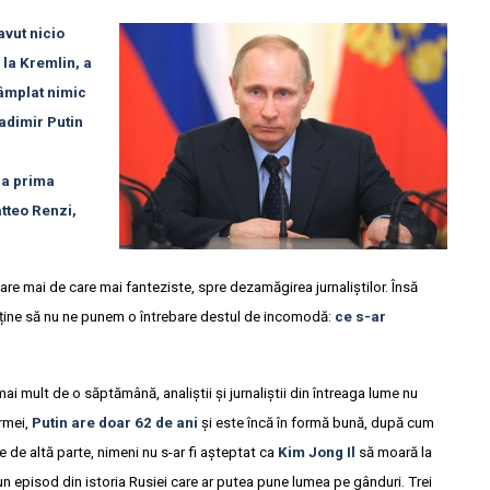
avut nicio
 la Kremlin, a
tâmplat nimic
ladimir Putin
ca prima
atteo Renzi,
are mai de care mai fanteziste, spre dezamăgirea jurnaliștilor. Însă
 abține să nu ne punem o întrebare destul de incomodă:
ce s-ar
i mult de o săptămână, analiștii și jurnaliștii din întreaga lume nu
rmei,
Putin are doar 62 de ani
și este încă în formă bună, după cum
e de altă parte, nimeni nu s-ar fi așteptat ca
Kim Jong Il
să moară la
i un episod din istoria Rusiei care ar putea pune lumea pe gânduri. Trei