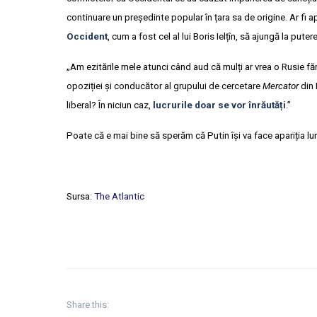
continuare un președinte popular în țara sa de origine. Ar fi 
Occident
, cum a fost cel al lui Boris Ielțîn, să ajungă la puter
„Am ezitările mele atunci când aud că mulți ar vrea o Rusie fă
opoziției și conducător al grupului de cercetare
Mercator
din
liberal? În niciun caz,
lucrurile doar se vor înrăutăți
.”
Poate că e mai bine să sperăm că Putin își va face apariția lu
Sursa:
The Atlantic
Share this: