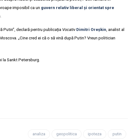
aproape imposibil ca un
guvern relativ liberal și orientat spre
e.
ră Putin”, declară pentru publicația
Vocativ
Dimitri Oreșkin
, analist al
 Moscova. „Cine cred ei că o să vină după Putin? Vreun politician
ni la Sankt Petersburg.
analiza
geopolitica
ipoteza
putin