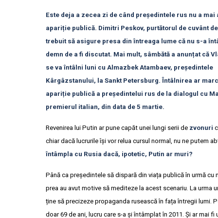
Este deja a zecea zi de când președintele rus nu a mai 
apariție publică. Dimitri Peskov, purtătorul de cuvânt de
trebuit să asigure presa din întreaga lume că nu s-a în
demn de a fi discutat. Mai mult, sâmbătă a anunțat că V
se va întâlni luni cu Almazbek Atambaev, președintele
Kârgâzstanului, la Sankt Petersburg. Întâlnirea ar mar
apariție publică a președintelui rus de la dialogul cu M
premierul italian, din data de 5 martie.
Revenirea lui Putin ar pune capăt unei lungi serii de
zvonuri
c
chiar dacă lucrurile își vor relua cursul normal, nu ne putem
întâmpla cu Rusia dacă, ipotetic, Putin ar muri?
Până ca președintele să dispară din viața publică în urmă cu ma
prea au avut motive să mediteze la acest scenariu. La urma u
ține să precizeze propaganda rusească în fața întregii lumi. P
doar 69 de ani, lucru care s-a și întâmplat în 2011. Și ar mai f