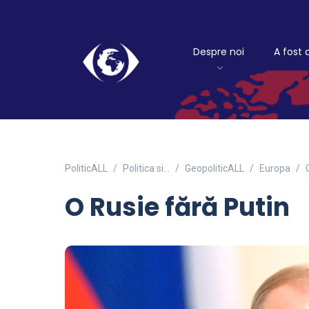
Despre noi
A fost 
PoliticALL
Politica si…
GeopoliticALL
Europa
O Rusie fără Putin