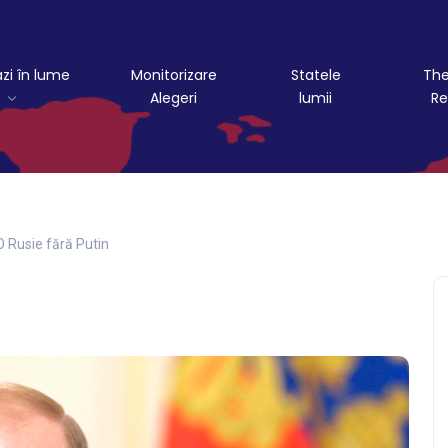
azi în lume
Monitorizare
Statele
The
Alegeri
lumii
Re
O Rusie fără Putin