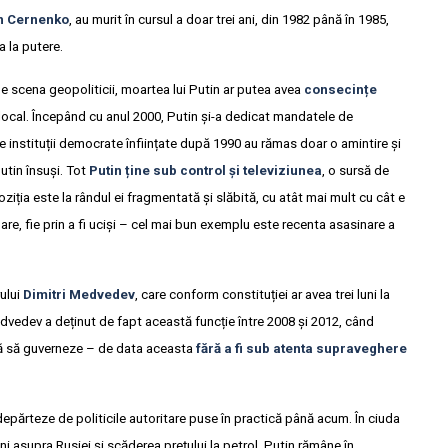
in Cernenko
, au murit în cursul a doar trei ani, din 1982 până în 1985,
a la putere.
pe scena geopoliticii, moartea lui Putin ar putea avea
consecințe
an local. Începând cu anul 2000, Putin și-a dedicat mandatele de
te instituții democrate înființate după 1990 au rămas doar o amintire și
Putin însuși. Tot
Putin ține sub control și televiziunea
, o sursă de
ziția este la rândul ei fragmentată și slăbită, cu atât mai mult cu cât e
isoare, fie prin a fi uciși – cel mai bun exemplu este recenta asasinare a
rului
Dimitri Medvedev
, care conform constituției ar avea trei luni la
edvedev a deținut de fapt această funcție între 2008 și 2012, când
sură să guverneze – de data aceasta
fără a fi sub atenta supraveghere
epărteze de politicile autoritare puse în practică până acum. În ciuda
 asupra Rusiei și scăderea prețului la petrol, Putin rămâne în