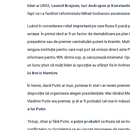
lideri ai URSS,
Leonid Brejnev, Iuri Andropov și Konstant
fapt ce i-a facilitat reformistului Mihail Gorbaciov ascensiune
Luând în considerare
rolul important
pe care Rusia îl joacă 
uriașe
. În primul rând ar fi un factor de destabilizare pe pl
președinte sau de premier centralizării puterii la Kremlin. Mul
singura instituție pentru care rușii pot să voteze direct este 
informare pentru 90% dintre ruși, și cenzurează internetul. Opo
un lucru știut că mulți lideri ai opoziției au sfârșit fie în înch
lui
Boris Nemțov.
În teorie, dacă Putin ar muri, puterea în stat i-ar reveni premie
dispoziție să organizeze alegeri prezidențiale. Mai tânărul M
Vladimir Putin era premier, și el ar fi probabil cel mai în mă
a lui Putin
.
Totuși, chiar și fără Putin, e
puțin probabil
ca Rusia să se înd
conflictelor cu Occidentul ce au cauzat impunerea de sancțiuni