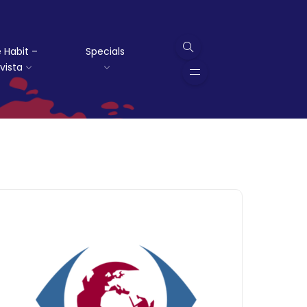
 Habit –
Specials
vista