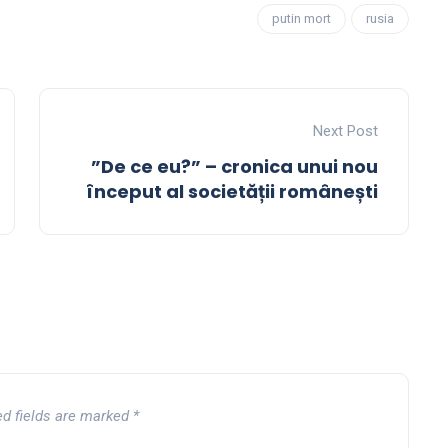
putin mort
rusia
Next Post
”De ce eu?” – cronica unui nou
început al societății românești
ed fields are marked
*