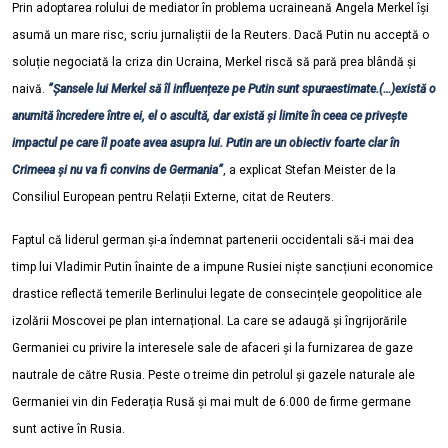
Prin adoptarea rolului de mediator în problema ucraineană Angela Merkel își
asumă un mare risc, scriu jurnaliștii de la Reuters. Dacă Putin nu acceptă o
soluție negociată la criza din Ucraina, Merkel riscă să pară prea blândă și
naivă.
”Șansele lui Merkel să îl influențeze pe Putin sunt spuraestimate.(…)există o
anumită încredere între ei, el o ascultă, dar există și limite în ceea ce privește
impactul pe care îl poate avea asupra lui. Putin are un obiectiv foarte clar în
Crimeea și nu va fi convins de Germania”
, a explicat Stefan Meister de la
Consiliul European pentru Relații Externe, citat de Reuters.
Faptul că liderul german și-a îndemnat partenerii occidentali să-i mai dea
timp lui Vladimir Putin înainte de a impune Rusiei niște sancțiuni economice
drastice reflectă temerile Berlinului legate de consecințele geopolitice ale
izolării Moscovei pe plan internațional. La care se adaugă și îngrijorările
Germaniei cu privire la interesele sale de afaceri și la furnizarea de gaze
nautrale de către Rusia. Peste o treime din petrolul și gazele naturale ale
Germaniei vin din Federația Rusă și mai mult de 6.000 de firme germane
sunt active în Rusia.