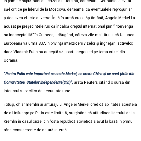
În primele săptămâni ale crizei din Ucraina, cancelarul Germaniei a evitat
să-l critice pe liderul de la Moscova, de teamă că eventualele reproșuri ar
putea avea efecte adverse. Însă în urmă cu o săptămână, Angela Merkel l-a
acuzat pe președintele rus că încalcă dreptul internațional prin ”intervenția
sa inacceptabilă” în Crimeea, adăugând, câteva zile mai târziu, că Uniunea
Europeană va urma SUA în privința interzicerii vizelor și înghețării activelor,
dacă Vladimir Putin nu acceptă să poarte negocieri pe tema crizei din
Ucraina.
”Pentru Putin este important ce crede Merkel, ce crede China și ce cred țările din
Comunitatea Statelor Independente(CSI)”,
arată Reuters citând o sursă din
interiorul serviciilor de securitate ruse.
Totuși, chiar membri ai anturajului Angelei Merkel cred că abilitatea acesteia
de a-l influența pe Putin este limitată, susținând că atitudinea liderului de la
Kremlin în cazul crizei din fosta republică sovietică a avut la bază în primul
rând considerente de natură internă.