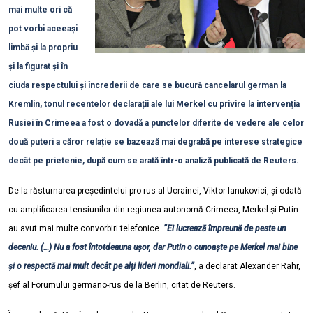
mai multe ori că
pot vorbi aceeași
limbă și la propriu
și la figurat și în
ciuda respectului și încrederii de care se bucură cancelarul german la
Kremlin, tonul recentelor declarații ale lui Merkel cu privire la intervenția
Rusiei în Crimeea a fost o dovadă a punctelor diferite de vedere ale celor
două puteri a căror relație se bazează mai degrabă pe interese strategice
decât pe prietenie, după cum se arată într-o analiză publicată de Reuters.
De la răsturnarea președintelui pro-rus al Ucrainei, Viktor Ianukovici, și odată
cu amplificarea tensiunilor din regiunea autonomă Crimeea, Merkel și Putin
au avut mai multe convorbiri telefonice.
”Ei lucrează împreună de peste un
deceniu. (…) Nu a fost întotdeauna ușor, dar Putin o cunoaște pe Merkel mai bine
și o respectă mai mult decât pe alți lideri mondiali.”
, a declarat Alexander Rahr,
șef al Forumului germano-rus de la Berlin, citat de Reuters.