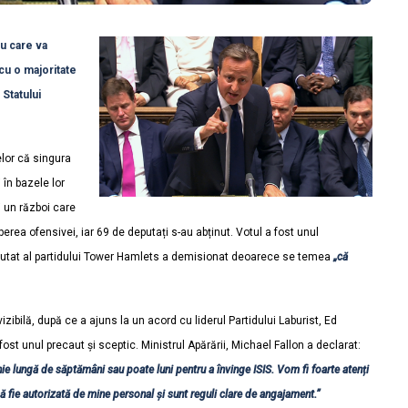
iu care va
cu o majoritate
Statului
lor că singura
 în bazele lor
i un război care
erea ofensivei, iar 69 de deputați s-au abținut. Votul a fost unul
eputat al partidului Tower Hamlets a demisionat deoarece se temea
„că
ibilă, după ce a ajuns la un acord cu liderul Partidului Laburist, Ed
ost unul precaut și sceptic. Ministrul Apărării, Michael Fallon a declarat:
nie lungă de săptămâni sau poate luni pentru a învinge ISIS. Vom fi foarte atenți
să fie autorizată de mine personal și sunt reguli clare de angajament.
”