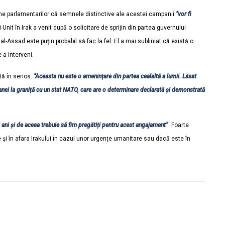
ne parlamentarilor că semnele distinctive ale acestei campanii
“vor fi
 Unit în Irak a venit după o solicitare de sprijin din partea guvernului
l-Assad este puțin probabil să fac la fel. El a mai subliniat că există o
 a interveni.
tă în serios:
“Aceasta nu este o amenințare din partea cealaltă a lumii. Lăsat
anei la graniță cu un stat NATO, care are o determinare declarată și demonstrată
ci ani și de aceea trebuie să fim pregătiți pentru acest angajament”
. Foarte
 și în afara Irakului în cazul unor urgențe umanitare sau dacă este în