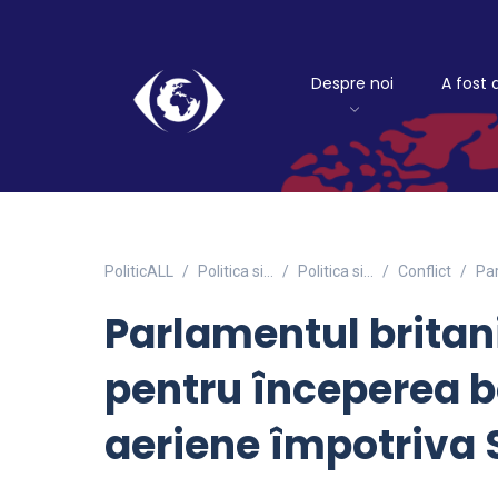
Despre noi
A fost 
PoliticALL
Politica si…
Politica si...
Conflict
Par
Parlamentul britan
pentru începerea
aeriene împotriva 