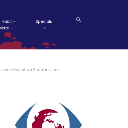
 Habit –
Specials
vista
eriene împotriva Statului Islamic