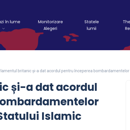
azi în lume
Monitorizare
Statele
The
Alegeri
lumii
Re
lamentul britanic și-a dat acordul pentru începerea bombardamentelor a
ic și-a dat acordul
 bombardamentelor
Statului Islamic