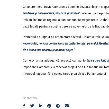
Chiar premierul David Cameron a deschis dezbaterile prin a spu
răbdarea și perseverența, nu șocul și uimirea”
. Intervenția Regatului
irakian, în timp ce regimul sirian condus de președintele Bashar a
bază legală pentru a susține cererea guvernului de la Bagdad de
Premierul a susținut că amenințarea Statului Islamic trebuie lua
necontrolat, ne vom confrunta cu un califat terorist pe malul Mediter
de a ataca țara noastră și oamenii noștri.”
Cameron a mai adăugat că această campanie
“nu va dura luni, 
important, Cameron și-a rezervat dreptul de a lua măsuri militare
interesul național, fără consultarea prealabilă a Parlamentului.
Share this: