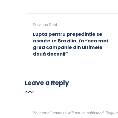
Previous Post
Lupta pentru președinție se
ascute în Brazilia, în “cea mai
grea campanie din ultimele
două decenii”
Leave a Reply
Your email address will not be published.
Requir