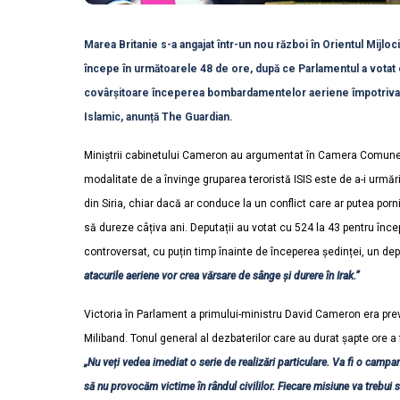
Marea Britanie s-a angajat într-un nou război în Orientul Mijloc
începe în următoarele 48 de ore, după ce Parlamentul a votat 
covârșitoare începerea bombardamentelor aeriene împotriva 
Islamic, anunță The Guardian.
Miniștrii cabinetului Cameron au argumentat în Camera Comune
modalitate de a învinge gruparea teroristă ISIS este de a-i urmări
din Siria, chiar dacă ar conduce la un conflict care ar putea porn
să dureze câțiva ani. Deputații au votat cu 524 la 43 pentru încep
controversat, cu puțin timp înainte de începerea ședinței, un d
atacurile aeriene vor crea vărsare de sânge și durere în Irak.”
Victoria în Parlament a primului-ministru David Cameron era previz
Miliband. Tonul general al dezbaterilor care au durat șapte ore a f
„Nu veți vedea imediat o serie de realizări particulare. Va fi o campa
să nu provocăm victime în rândul civililor. Fiecare misiune va trebui 