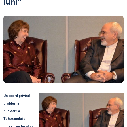
luni”
Un acord privind
problema
nucleară a
Teheranului ar
putea fi încheiat în