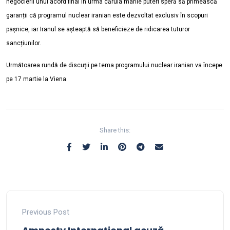
negocierii unui acord final în urma căruia marile puteri speră să primească
garanții că programul nuclear iranian este dezvoltat exclusiv în scopuri
pașnice, iar Iranul se așteaptă să beneficieze de ridicarea tuturor
sancțiunilor.
Următoarea rundă de discuții pe tema programului nuclear iranian va începe
pe 17 martie la Viena.
Share this:
Previous Post