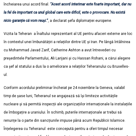
încheiarea unui acord final.
”Acest acord interimar este foarte important, dar nu
la fel de important ca unul global care este dificil, este o provocare. Nu există
nicio garanție că vom reuși.”
, a declarat șefa diplomației europene.
Vizita la Teheran a Înaltului reprezentant al UE pentru afaceri externe are loc
în contextul unei îmbunătățiri a relațiilor dintre UE și Iran. Pe lângă întâlnirea
cu Mohammad Javad Zarif, Catherine Ashton a avut întrevederi cu
președintele Parlamentului, Ali Larijani și cu Hassan Rohani, a cărui alegere
ca șef al statului a dus la o ameliorare a relațiilor Teheranului cu Bruxelles-
ul.
Conform acordului preliminar încheiat pe 24 noiembrie la Geneva, valabil
timp de șase luni, Teheranul se angajează să își limiteze activitățile
nucleare și să permită inspecții ale organizațiilor internaționale la instalațiile
de îmbogațire a uraniului. În schimb, puterile internaționale ar trebui să
renunțe la o parte din sancțiunile impuse până acum Republicii Islamice.
Înțelegerea cu Teheranul este concepută pentru a oferi timpul necesar