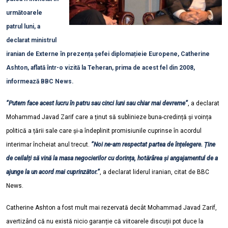
următoarele
patrul luni, a
declarat ministrul
iranian de Externe în prezența șefei diplomațieie Europene, Catherine
Ashton, aflată într-o vizită la Teheran, prima de acest fel din 2008,
informează BBC News.
”Putem face acest lucru în patru sau cinci luni sau chiar mai devreme”
, a declarat
Mohammad Javad Zarif care a ținut să sublinieze buna-credință și voința
politică a țării sale care și-a îndeplinit promisiunile cuprinse în acordul
interimar încheiat anul trecut.
”Noi ne-am respectat partea de înțelegere. Ține
de ceilalți să vină la masa negocierilor cu dorința, hotărârea și angajamentul de a
ajunge la un acord mai cuprinzător.”
, a declarat liderul iranian, citat de BBC
News.
Catherine Ashton a fost mult mai rezervată decât Mohammad Javad Zarif,
avertizând că nu există nicio garanție că viitoarele discuții pot duce la