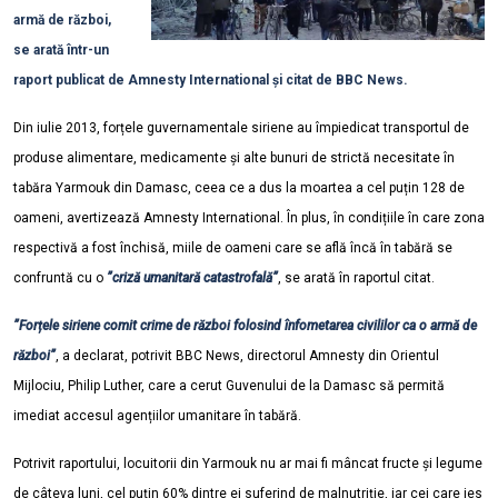
armă de război,
se arată într-un
raport publicat de Amnesty International și citat de BBC News.
Din iulie 2013, forțele guvernamentale siriene au împiedicat transportul de
produse alimentare, medicamente și alte bunuri de strictă necesitate în
tabăra Yarmouk din Damasc, ceea ce a dus la moartea a cel puțin 128 de
oameni, avertizează Amnesty International. În plus, în condițiile în care zona
respectivă a fost închisă, miile de oameni care se află încă în tabără se
confruntă cu o
”criză umanitară catastrofală”
, se arată în raportul citat.
”Forțele siriene comit crime de război folosind înfometarea civililor ca o armă de
război”
, a declarat, potrivit BBC News, directorul Amnesty din Orientul
Mijlociu, Philip Luther, care a cerut Guvenului de la Damasc să permită
imediat accesul agențiilor umanitare în tabără.
Potrivit raportului, locuitorii din Yarmouk nu ar mai fi mâncat fructe și legume
de câteva luni, cel puțin 60% dintre ei suferind de malnutriție, iar cei care ies