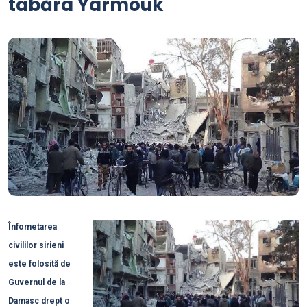
tabăra Yarmouk
Înfometarea
civililor sirieni
este folosită de
Guvernul de la
Damasc drept o