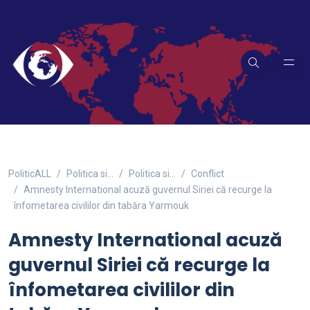
PoliticALL
Politica si…
Politica si...
Conflict
Amnesty International acuză guvernul Siriei că recurge la
înfometarea civililor din tabăra Yarmouk
Amnesty International acuză
guvernul Siriei că recurge la
înfometarea civililor din