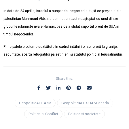
În data de 24 aprilie, Israelul a suspendat negocierile după ce președintele
palestinian Mahmoud Abbas a semnat un pact neașteptat cu unul dintre
grupurile islamiste rivale Hamas, pas ce a sfidat suportul oferit de SUA în
timpul negocierilor.
Principalele probleme dezbătute în cadrul întâlnirilor se referă la granițe,
securitate, soarta refugiaților palestinieni și statutul politic al Ierusalimului.
Share this:
GeopoliticALL Asia
GeopoliticALL SUA&Canada
Politica si Conflict
Politica si societate