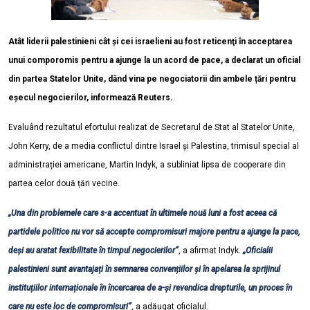
Atât liderii palestinieni cât și cei israelieni au fost reticenţi în acceptarea
unui comporomis pentru a ajunge la un acord de pace, a declarat un oficial
din partea Statelor Unite, dând vina pe negociatorii din ambele țări pentru
eșecul negocierilor, informează Reuters.
Evaluând rezultatul efortului realizat de Secretarul de Stat al Statelor Unite,
John Kerry, de a media conflictul dintre Israel și Palestina, trimisul special al
administrației americane, Martin Indyk, a subliniat lipsa de cooperare din
partea celor două țări vecine.
„Una din problemele care s-a accentuat în ultimele nouă luni a fost aceea că
partidele politice nu vor să accepte compromisuri majore pentru a ajunge la pace,
deși au aratat fexibilitate în timpul negocierilor”
, a afirmat Indyk.
„Oficialii
palestinieni sunt avantajați în semnarea convențiilor și în apelarea la sprijinul
instituțiilor internaționale în încercarea de a-și revendica drepturile, un proces în
care nu este loc de compromisuri”
, a adăugat oficialul.