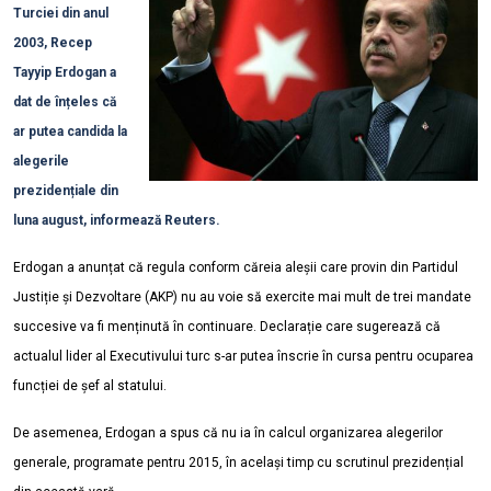
Turciei din anul
2003, Recep
Tayyip Erdogan a
dat de înțeles că
ar putea candida la
alegerile
prezidențiale din
luna august, informează Reuters.
Erdogan a anunțat că regula conform căreia aleșii care provin din Partidul
Justiție și Dezvoltare (AKP) nu au voie să exercite mai mult de trei mandate
succesive va fi menținută în continuare. Declarație care sugerează că
actualul lider al Executivului turc s-ar putea înscrie în cursa pentru ocuparea
funcției de șef al statului.
De asemenea, Erdogan a spus că nu ia în calcul organizarea alegerilor
generale, programate pentru 2015, în același timp cu scrutinul prezidențial