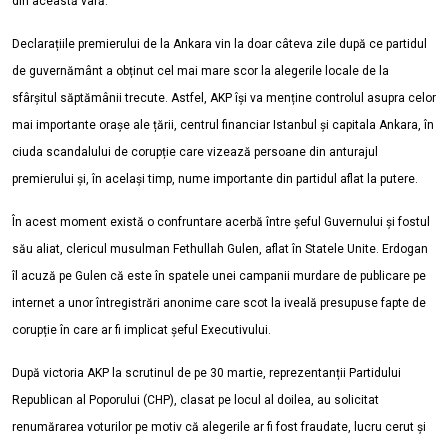
din această vară.
Declarațiile premierului de la Ankara vin la doar câteva zile după ce partidul
de guvernământ a obținut cel mai mare scor la alegerile locale de la
sfârșitul săptămânii trecute. Astfel, AKP își va menține controlul asupra celor
mai importante orașe ale țării, centrul financiar Istanbul și capitala Ankara, în
ciuda scandalului de corupție care vizează persoane din anturajul
premierului și, în același timp, nume importante din partidul aflat la putere.
În acest moment există o confruntare acerbă între șeful Guvernului și fostul
său aliat, clericul musulman Fethullah Gulen, aflat în Statele Unite. Erdogan
îl acuză pe Gulen că este în spatele unei campanii murdare de publicare pe
internet a unor întregistrări anonime care scot la iveală presupuse fapte de
corupție în care ar fi implicat șeful Executivului.
După victoria AKP la scrutinul de pe 30 martie, reprezentanții Partidului
Republican al Poporului (CHP), clasat pe locul al doilea, au solicitat
renumărarea voturilor pe motiv că alegerile ar fi fost fraudate, lucru cerut și