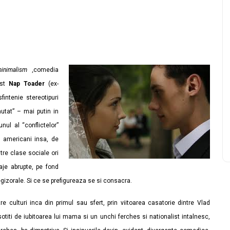
inimalism ,
comedia
ist
Nap Toader
(ex-
intenie stereotipuri
autat” – mai putin in
nul al “conflictelor”
la americani insa, de
ntre clase sociale ori
taje abrupte, pe fond
egizorale. Si ce se prefigureaza se si consacra.
e culturi inca din primul sau sfert, prin viitoarea casatorie dintre Vlad
titi de iubitoarea lui mama si un unchi ferches si nationalist intalnesc,