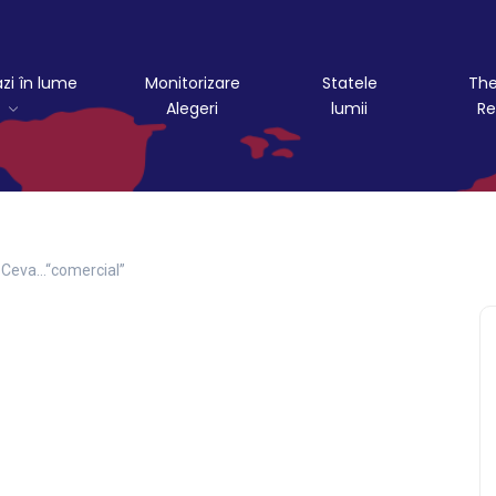
azi în lume
Monitorizare
Statele
The
Alegeri
lumii
Re
Ceva…“comercial”