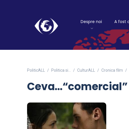
Despre noi
A fost 
PoliticALL
Politica si…
CulturALL
Cronica film
Ceva…“comercial”