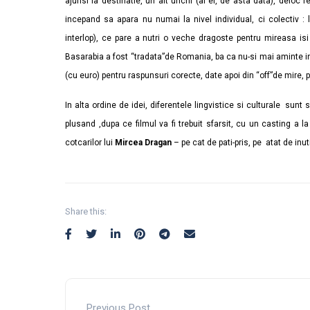
ajunsi la destinatie, un alt unchi (al ei, de asta data), deloc 
incepand sa apara nu numai la nivel individual, ci colectiv :
interlop), ce pare a nutri o veche dragoste pentru mireasa isi
Basarabia a fost “tradata”de Romania, ba ca nu-si mai aminte in 
(cu euro) pentru raspunsuri corecte, date apoi din “off”de mire, p
In alta ordine de idei, diferentele lingvistice si culturale sunt 
plusand ,dupa ce filmul va fi trebuit sfarsit, cu un casting a l
cotcarilor lui
Mircea Dragan
– pe cat de pati-pris, pe atat de inuti
Share this:
Previous Post