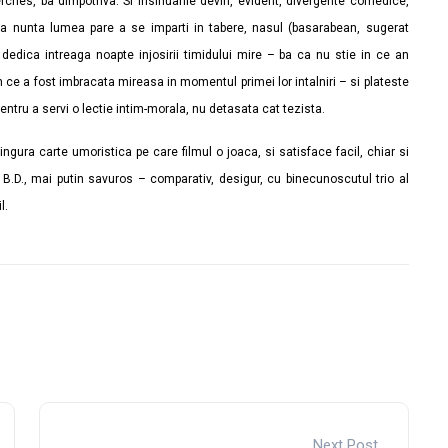
ferches, ba dimpotriva. Si insinuarile devin, evident, divergente comedice,
 la nunta lumea pare a se imparti in tabere, nasul (basarabean, sugerat
 dedica intreaga noapte injosirii timidului mire – ba ca nu stie in ce an
ce a fost imbracata mireasa in momentul primei lor intalniri – si plateste
entru a servi o lectie intim-morala, nu detasata cat tezista.
singura carte umoristica pe care filmul o joaca, si satisface facil, chiar si
a B.D., mai putin savuros – comparativ, desigur, cu binecunoscutul trio al
l.
Next Post