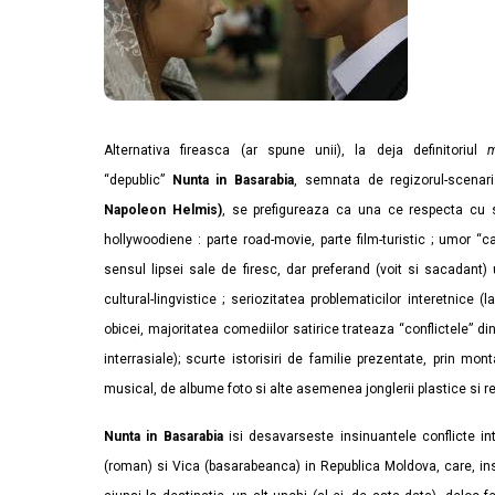
Alternativa fireasca (ar spune unii), la deja definitoriul
m
“depublic”
Nunta in Basarabia
, semnata de regizorul-scenar
Napoleon Helmis)
, se prefigureaza ca una ce respecta cu sf
hollywoodiene : parte road-movie, parte film-turistic ; umor “c
sensul lipsei sale de firesc, dar preferand (voit si sacadant) u
cultural-lingvistice ; seriozitatea problematicilor interetnice (
obicei, majoritatea comediilor satirice trateaza “conflictele” di
interrasiale); scurte istorisiri de familie prezentate, prin mon
musical, de albume foto si alte asemenea jonglerii plastice si r
Nunta in Basarabia
isi desavarseste insinuantele conflicte intr
(roman) si Vica (basarabeanca) in Republica Moldova, care, inso