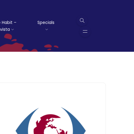
 Habit –
Specials
vista