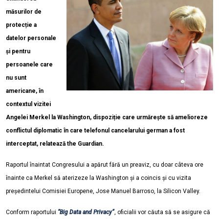
măsurilor de
protecție a
datelor personale
și pentru
persoanele care
nu sunt
americane, în
contextul vizitei
Angelei Merkel la Washington, dispoziție care urmărește să amelioreze
conflictul diplomatic în care telefonul cancelarului german a fost
interceptat, relatează the Guardian.
Raportul înaintat Congresului a apărut fără un preaviz, cu doar câteva ore
înainte ca Merkel să aterizeze la Washington și a coincis și cu vizita
președintelui Comisiei Europene, Jose Manuel Barroso, la Silicon Valley.
Conform raportului
“Big Data and Privacy”
, oficialii vor căuta să se asigure că