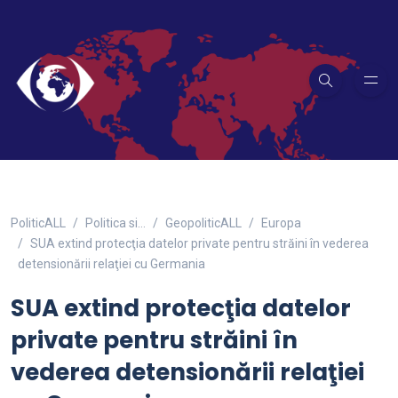
PoliticALL
Politica si…
GeopoliticALL
Europa
SUA extind protecţia datelor private pentru străini în vederea
detensionării relaţiei cu Germania
SUA extind protecţia datelor
private pentru străini în
vederea detensionării relaţiei