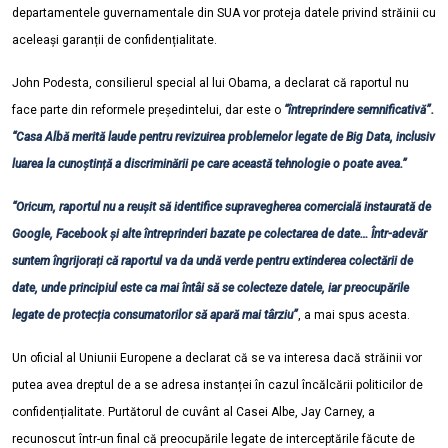
departamentele guvernamentale din SUA vor proteja datele privind străinii cu
aceleași garanții de confidențialitate.
John Podesta, consilierul special al lui Obama, a declarat că raportul nu
face parte din reformele președintelui, dar este o
“întreprindere semnificativă”.
“Casa Albă merită laude pentru revizuirea problemelor legate de Big Data, inclusiv
luarea la cunoștință a discriminării pe care această tehnologie o poate avea.”
“Oricum, raportul nu a reușit să identifice supravegherea comercială instaurată de
Google, Facebook și alte întreprinderi bazate pe colectarea de date… Într-adevăr
suntem îngrijorați că raportul va da undă verde pentru extinderea colectării de
date, unde principiul este ca mai întâi să se colecteze datele, iar preocupările
legate de protecția consumatorilor să apară mai târziu”
, a mai spus acesta.
Un oficial al Uniunii Europene a declarat că se va interesa dacă străinii vor
putea avea dreptul de a se adresa instanței în cazul încălcării politicilor de
confidențialitate.
Purtătorul de cuvânt al Casei Albe, Jay Carney, a
recunoscut într-un final că preocupările legate de interceptările făcute de