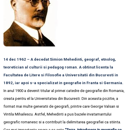
14 dec 1962 – A decedat Simion Mehedinti, geograf, etnolog,
teoretician al culturii si pedagog roman. A obtinut licenta la
Facultatea de Litere si Filosofie a Universitatii din Bucuresti in
1892, iar apoi s-a specializat in geografie in Franta si Germania.
In anul 1900 a devenit titular al primei catedre de geografie din Romania,
creata pentru el la Universitatea din Bucuresti. Din aceasta pozitie, a
format mai multe generatii de geografi, printre care George Valsan si
Vintila Mihailescu. Astfel, Mehedinti a pus bazele invatamantului
geografic romanesc si a contribuit la delimitarea geografiei ca stiinta.
Cea mai importanta opera a sa este
“Terra, introducere in geografie ca