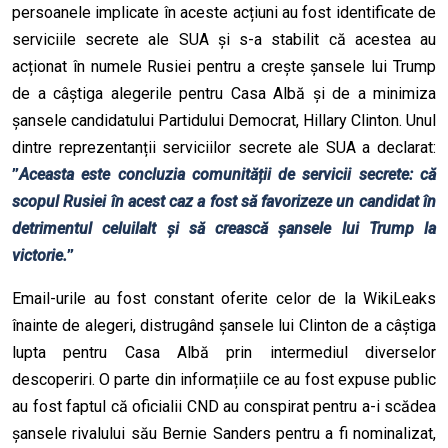
persoanele implicate în aceste acțiuni au fost identificate de
serviciile secrete ale SUA și s-a stabilit că acestea au
acționat în numele Rusiei pentru a crește șansele lui Trump
de a câștiga alegerile pentru Casa Albă și de a minimiza
șansele candidatului Partidului Democrat, Hillary Clinton. Unul
dintre reprezentanții serviciilor secrete ale SUA a declarat:
”
Aceasta este concluzia comunității de servicii secrete: că
scopul Rusiei în acest caz a fost să favorizeze un candidat în
detrimentul celuilalt și să crească șansele lui Trump la
victorie.
”
Email-urile au fost constant oferite celor de la WikiLeaks
înainte de alegeri, distrugând șansele lui Clinton de a câștiga
lupta pentru Casa Albă prin intermediul diverselor
descoperiri. O parte din informațiile ce au fost expuse public
au fost faptul că oficialii CND au conspirat pentru a-i scădea
șansele rivalului său Bernie Sanders pentru a fi nominalizat,