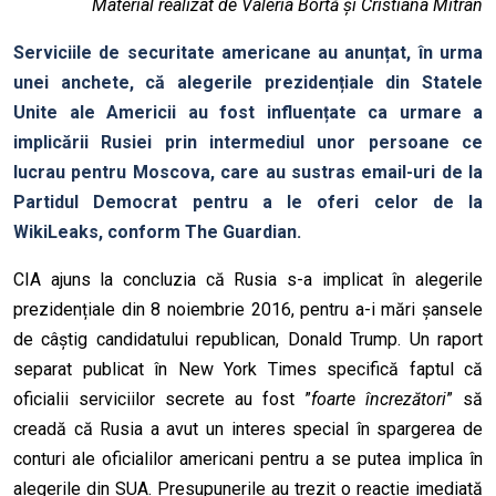
Material realizat de Valeria Bortă și Cristiana Mitran
Serviciile de securitate americane au anunțat, în urma
unei anchete, că alegerile prezidențiale din Statele
Unite ale Americii au fost influențate ca urmare a
implicării Rusiei prin intermediul unor persoane ce
lucrau pentru Moscova, care au sustras email-uri de la
Partidul Democrat pentru a le oferi celor de la
WikiLeaks, conform The Guardian.
CIA ajuns la concluzia că Rusia s-a implicat în alegerile
prezidențiale din 8 noiembrie 2016, pentru a-i mări șansele
de câștig candidatului republican, Donald Trump. Un raport
separat publicat în New York Times specifică faptul că
oficialii serviciilor secrete au fost ”
foarte încrezători
” să
creadă că Rusia a avut un interes special în spargerea de
conturi ale oficialilor americani pentru a se putea implica în
alegerile din SUA. Presupunerile au trezit o reacție imediată