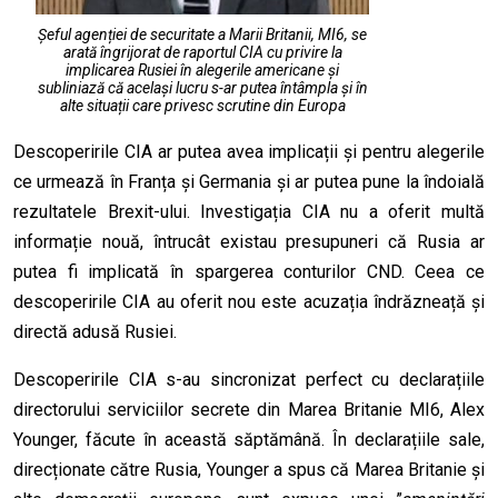
Șeful agenției de securitate a Marii Britanii, MI6, se
arată îngrijorat de raportul CIA cu privire la
implicarea Rusiei în alegerile americane și
subliniază că același lucru s-ar putea întâmpla și în
alte situații care privesc scrutine din Europa
Descoperirile CIA ar putea avea implicații și pentru alegerile
ce urmează în Franța și Germania și ar putea pune la îndoială
rezultatele Brexit-ului. Investigația CIA nu a oferit multă
informație nouă, întrucât existau presupuneri că Rusia ar
putea fi implicată în spargerea conturilor CND. Ceea ce
descoperirile CIA au oferit nou este acuzația îndrăzneață și
directă adusă Rusiei.
Descoperirile CIA s-au sincronizat perfect cu declarațiile
directorului serviciilor secrete din Marea Britanie MI6, Alex
Younger, făcute în această săptămână. În declarațiile sale,
direcționate către Rusia, Younger a spus că Marea Britanie și