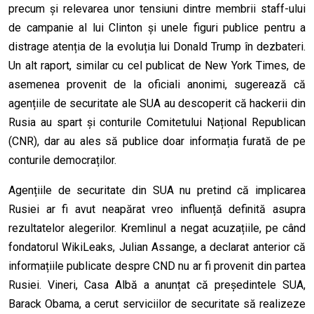
precum și relevarea unor tensiuni dintre membrii staff-ului
de campanie al lui Clinton și unele figuri publice pentru a
distrage atenția de la evoluția lui Donald Trump în dezbateri.
Un alt raport, similar cu cel publicat de New York Times, de
asemenea provenit de la oficiali anonimi, sugerează că
agențiile de securitate ale SUA au descoperit că hackerii din
Rusia au spart și conturile Comitetului Național Republican
(CNR), dar au ales să publice doar informația furată de pe
conturile democraților.
Agențiile de securitate din SUA nu pretind că implicarea
Rusiei ar fi avut neapărat vreo influență definită asupra
rezultatelor alegerilor. Kremlinul a negat acuzațiile, pe când
fondatorul WikiLeaks, Julian Assange, a declarat anterior că
informațiile publicate despre CND nu ar fi provenit din partea
Rusiei. Vineri, Casa Albă a anunțat că președintele SUA,
Barack Obama, a cerut serviciilor de securitate să realizeze