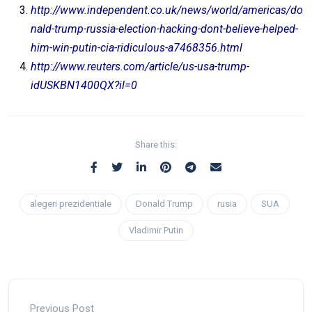
http://www.independent.co.uk/news/world/americas/do
nald-trump-russia-election-hacking-dont-believe-helped-
him-win-putin-cia-ridiculous-a7468356.html
http://www.reuters.com/article/us-usa-trump-
idUSKBN1400QX?il=0
Share this:
alegeri prezidentiale
Donald Trump
rusia
SUA
Vladimir Putin
Previous Post