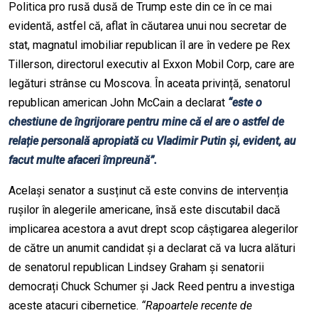
Politica pro rusă dusă de Trump este din ce în ce mai
evidentă, astfel că, aflat în căutarea unui nou secretar de
stat, magnatul imobiliar republican îl are în vedere pe Rex
Tillerson, directorul executiv al Exxon Mobil Corp, care are
legături strânse cu Moscova. În aceata privință, senatorul
republican american John McCain a declarat
“este o
chestiune de îngrijorare pentru mine că el are o astfel de
relație personală apropiată cu Vladimir Putin și, evident, au
facut multe afaceri împreună”.
Același senator a susținut că este convins de intervenția
rușilor în alegerile americane, însă este discutabil dacă
implicarea acestora a avut drept scop câștigarea alegerilor
de către un anumit candidat și a declarat că va lucra alături
de senatorul republican Lindsey Graham și senatorii
democrați Chuck Schumer și Jack Reed pentru a investiga
aceste atacuri cibernetice.
“Rapoartele recente de