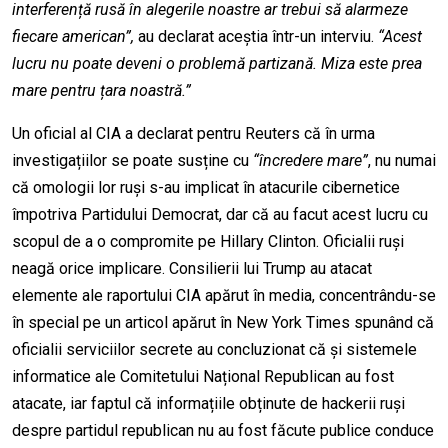
interferență rusă în alegerile noastre ar trebui să alarmeze
fiecare american”,
au declarat aceștia într-un interviu.
“Acest
lucru nu poate deveni o problemă partizană. Miza este prea
mare pentru țara noastră.”
Un oficial al CIA a declarat pentru Reuters că în urma
investigațiilor se poate susține cu
“încredere mare”
, nu numai
că omologii lor ruși s-au implicat în atacurile cibernetice
împotriva Partidului Democrat, dar că au facut acest lucru cu
scopul de a o compromite pe Hillary Clinton. Oficialii ruși
neagă orice implicare. Consilierii lui Trump au atacat
elemente ale raportului CIA apărut în media, concentrându-se
în special pe un articol apărut în New York Times spunând că
oficialii serviciilor secrete au concluzionat că și sistemele
informatice ale Comitetului Național Republican au fost
atacate, iar faptul că informațiile obținute de hackerii ruși
despre partidul republican nu au fost făcute publice conduce