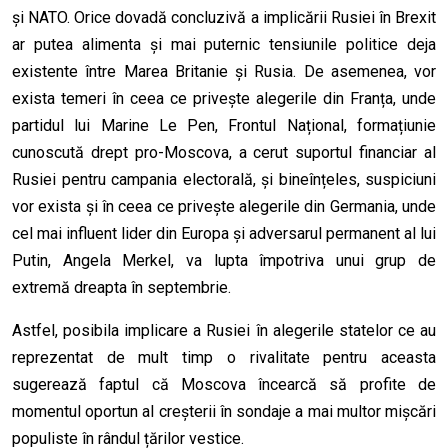
și NATO. Orice dovadă concluzivă a implicării Rusiei în Brexit
ar putea alimenta și mai puternic tensiunile politice deja
existente între Marea Britanie și Rusia. De asemenea, vor
exista temeri în ceea ce privește alegerile din Franța, unde
partidul lui Marine Le Pen, Frontul Național, formațiunie
cunoscută drept pro-Moscova, a cerut suportul financiar al
Rusiei pentru campania electorală, și bineînțeles, suspiciuni
vor exista și în ceea ce privește alegerile din Germania, unde
cel mai influent lider din Europa și adversarul permanent al lui
Putin, Angela Merkel, va lupta împotriva unui grup de
extremă dreapta în septembrie.
Astfel, posibila implicare a Rusiei în alegerile statelor ce au
reprezentat de mult timp o rivalitate pentru aceasta
sugerează faptul că Moscova încearcă să profite de
momentul oportun al creșterii în sondaje a mai multor mișcări
populiste în rândul țărilor vestice.