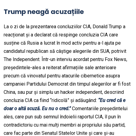
Trump neagă acuzațiile
La o zi de la prezentarea concluziilor CIA, Donald Trump a
reacționat și a declarat că respinge concluzia CIA care
susține că Rusia a lucrat în mod activ pentru a-l ajuta pe
candidatul republican să câștige alegerile din SUA, potrivit
The Independent. Într-un interviu acordat pentru Fox News,
președintele-ales a reiterat afirmațiile sale anterioare
precum că vinovatul pentru atacurile cibernetice asupra
campaniei Partidului Democrat din timpul alegerilor ar fi fost
China, sau pur și simplu un hacker independent, descriind
concluzia CIA ca fiind “ridicolă” și adăugând:
“Eu cred că e
doar o altă scuză. Eu nu o cred.”
Comentariile președintelui
ales, care pun sub semnul îndoielii raportul CIA, îl pun în
contradictoriu cu mai mulți membri ai propriului său partid,
care fac parte din Senatul Statelor Unite și care și-au