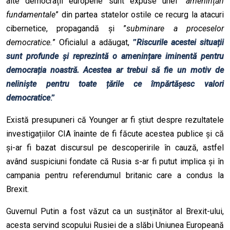
alte democrații europene sunt expuse unei ”
amenințări
fundamentale
” din partea statelor ostile ce recurg la atacuri
cibernetice, propagandă și ”
subminare a proceselor
democratice.
” Oficialul a adăugat,
”
Riscurile acestei situații
sunt profunde și reprezintă o amenințare iminentă pentru
democrația noastră. Acestea ar trebui să fie un motiv de
neliniște pentru toate țările ce împărtășesc valori
democratice
.”
Există presupuneri că Younger ar fi știut despre rezultatele
investigațiilor CIA înainte de fi făcute acestea publice și că
și-ar fi bazat discursul pe descoperirile în cauză, astfel
având suspiciuni fondate că Rusia s-ar fi putut implica și în
campania pentru referendumul britanic care a condus la
Brexit.
Guvernul Putin a fost văzut ca un susținător al Brexit-ului,
acesta servind scopului Rusiei de a slăbi Uniunea Europeană