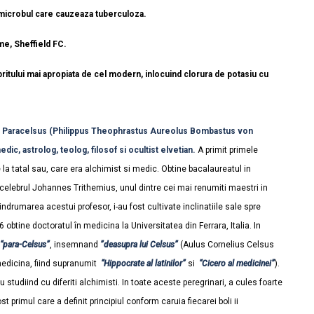
microbul care cauzeaza tuberculoza.
ume, Sheffield FC.
ritului mai apropiata de cel modern, inlocuind clorura de potasiu cu
l Paracelsus (Philippus Theophrastus Aureolus Bombastus von
dic, astrolog, teolog, filosof si ocultist elvetian.
A primit primele
 la tatal sau, care era alchimist si medic. Obtine bacalaureatul in
 celebrul Johannes Trithemius, unul dintre cei mai renumiti maestri in
indrumarea acestui profesor, i-au fost cultivate inclinatiile sale spre
16 obtine doctoratul în medicina la Universitatea din Ferrara, Italia. In
“para-Celsus”
, insemnand
”deasupra lui Celsus”
(Aulus Cornelius Celsus
medicina, fiind supranumit
“Hippocrate al latinilor”
si
“Cicero al medicinei”
).
u studiind cu diferiti alchimisti. In toate aceste peregrinari, a cules foarte
t primul care a definit principiul conform caruia fiecarei boli ii