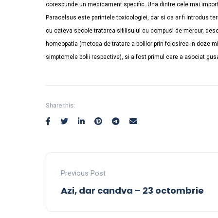
corespunde un medicament specific. Una dintre cele mai importa
Paracelsus este parintele toxicologiei, dar si ca ar fi introdus te
cu cateva secole tratarea sifilisului cu compusi de mercur, desc
homeopatia (metoda de tratare a bolilor prin folosirea in doze 
simptomele bolii respective), si a fost primul care a asociat gus
Share this:
Previous Post
Azi, dar candva – 23 octombrie