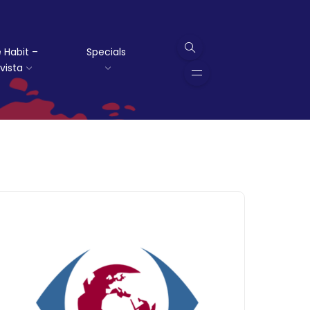
 Habit –
Specials
vista