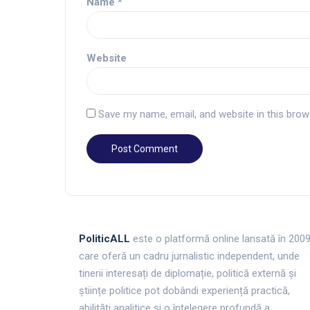
Name
*
Website
Save my name, email, and website in this brow
PoliticALL
este o platformă online lansată în 200
care oferă un cadru jurnalistic independent, unde
tinerii interesați de diplomație, politică externă și
științe politice pot dobândi experiență practică,
abilități analitice și o înțelegere profundă a