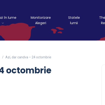
azi în lume
Monitorizare
Statele
The
Alegeri
lumii
Re
a
Azi, dar candva – 24 octombrie
24 octombrie