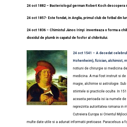
24 oct 1882 – Bacteriologul german Robert Koch descopera 
24 oct 1857- Este fondat, in Anglia, primul club de fotbal din l
24 oct 1836 – Chimistul János Irinyi inventeaza o forma a chib
dioxidul de plumb in capatul de fosfor al chibritului.
24 oct 1541 – A decedat celebru
Hohenheim), fizician, alchimist, me
notiuni de chirurgie si medicina de
medicina. A mai fost instruit si de
magie, alchimie si astrologie. Sub 
stiintele si practicile oculte. In 15
aceasta perioada isi ia numele de
reprezinta autoritatea romana in 
Cutreiera Europa si Orientul Mijloci
multe date utile si a adunat informatii pretioase. Paracelsus a fos