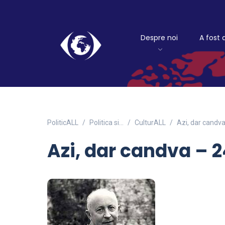
Despre noi
A fost 
PoliticALL
Politica si…
CulturALL
Azi, dar candv
Azi, dar candva – 