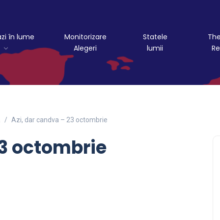
azi în lume
Monitorizare
Statele
The
Alegeri
lumii
Re
a
Azi, dar candva – 23 octombrie
23 octombrie