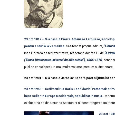
23 oct 1817 – S-a nascut Pierre Athanase Larousse, enciclopedis
pentru a studia la Versailles.
Si-a fondat propria editura
, “Librari
insa lucrarea sa reprezentativa, reflectand dorinta lui de
“a invat
(“Grand Dictionnaire universel du XIXe siècle”), 1866-1876,
continan
publice enciclopedii in mai multe volume, precum si dictionare.
23 oct 1901 – S-a nascut Jaroslav Seifert, poet si jurnalist ceh
23 oct 1958 – Scriitorul rus Boris Leonidovici Pasternak prim
best-seller in Europa Occidentala, nepublicat in Rusia.
Decernar
excluderea sa din Uniunea Scriitorilor si constrangerea sa renun
23 oct 194