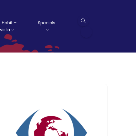
 Habit –
Specials
vista