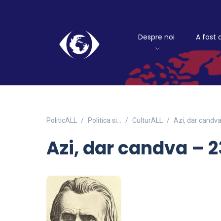
Despre noi
A fost 
PoliticALL
Politica si…
CulturALL
Azi, dar candv
Azi, dar candva – 