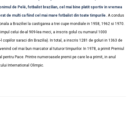
imul de Pelé, fotbalist brazilian, cel mai bine platit sportiv in vremea
rat de multi ca fiind cel mai mare fotbalist din toate timpurile.
A condus
onala a Braziliei la castigarea a trei cupe mondiale in 1958, 1962 si 1970.
 timpul celui de-al 909-lea meci, a inscris golul cu numarul 1000
 copiilor saraci din Brazilia). In total, a inscris 1281 de goluri in 1363 de
venind cel mai bun marcator al tuturor timpurilor. In 1978, a primit Premiul
al pentru Pace. Printre numeroasele premii pe care le-a primit, in anul
ului International Olimpic.