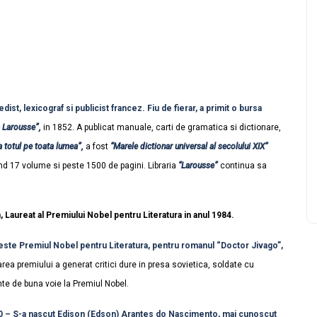
t, lexicograf si publicist francez. Fiu de fierar, a primit o bursa
a Larousse”,
in 1852. A publicat manuale, carti de gramatica si dictionare,
a totul pe toata lumea”,
a fost
“Marele dictionar universal al secolului XIX”
d 17 volume si peste 1500 de pagini. Libraria
“Larousse”
continua sa
, Laureat al Premiului Nobel pentru Literatura in anul 1984.
este Premiul Nobel pentru Literatura, pentru romanul “Doctor Jivago”,
ea premiului a generat critici dure in presa sovietica, soldate cu
te de buna voie la Premiul Nobel.
0 – S-a nascut Edison (Edson) Arantes do Nascimento, mai cunoscut