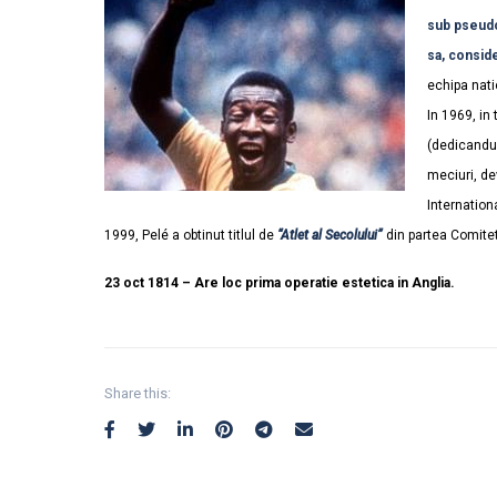
sub pseudon
sa, conside
echipa nati
In 1969, in
(dedicandu-l
meciuri, de
Internation
1999, Pelé a obtinut titlul de
“Atlet al Secolului”
din partea Comitet
23 oct 1814 – Are loc prima operatie estetica in Anglia.
Share this: