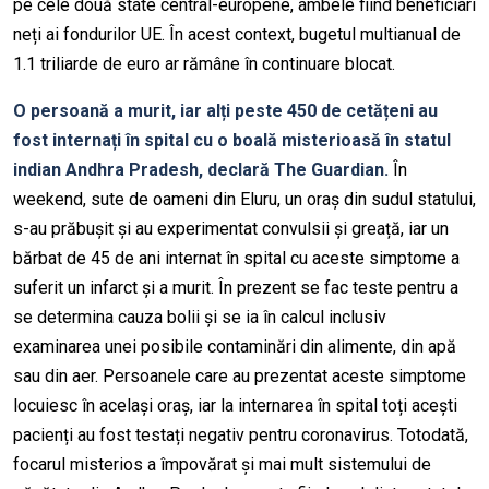
pe cele două state central-europene, ambele fiind beneficiari
neți ai fondurilor UE. În acest context, bugetul multianual de
1.1 triliarde de euro ar rămâne în continuare blocat.
O persoană a murit, iar alți peste 450 de cetățeni au
fost internați în spital cu o boală misterioasă în statul
indian Andhra Pradesh, declară The Guardian.
În
weekend, sute de oameni din Eluru, un oraș din sudul statului,
s-au prăbușit și au experimentat convulsii și greață, iar un
bărbat de 45 de ani internat în spital cu aceste simptome a
suferit un infarct și a murit. În prezent se fac teste pentru a
se determina cauza bolii și se ia în calcul inclusiv
examinarea unei posibile contaminări din alimente, din apă
sau din aer. Persoanele care au prezentat aceste simptome
locuiesc în același oraș, iar la internarea în spital toți acești
pacienți au fost testați negativ pentru coronavirus. Totodată,
focarul misterios a împovărat și mai mult sistemului de