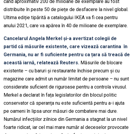
când aproximativ 200 de milioane de exemplare au fost
distribuite în peste 50 de piețe de desfacere la nivel global.
Ultima ediție tipărită a catalogului IKEA va fi cea pentru
anului 2021, care va apărea în 40 de milioane de exemplare.
Cancelarul Angela Merkel și-a avertizat colegii de
partid că măsurile existente, care vizează carantina în
Germania, nu ar fi suficiente pentru ca țara să treacă de
această iarnă, relatează Reuters.
Măsurile de blocare
existente – cu baruri și restaurante închise precum și cu
magazine care admit un număr limitat de persoane – nu sunt
considerate suficient de riguroase pentru a controla virusul.
Merkel a declarat în fața legislatorilor din blocul politic
conservator că speranța nu este suficientă pentru a-i ajuta
pe oameni în lipsa unor măsuri de combatere mai dure.
Numărul infecțiilor zilnice din Germania a stagnat la un nivel
foarte ridicat, iar cel mai mare număr al deceselor provocate