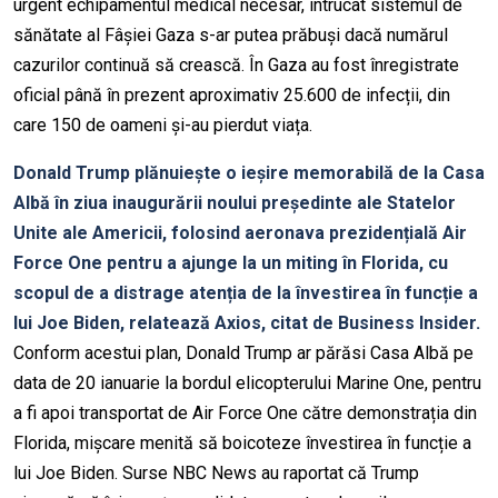
urgent echipamentul medical necesar, întrucât sistemul de
sănătate al Fâșiei Gaza s-ar putea prăbuși dacă numărul
cazurilor continuă să crească. În Gaza au fost înregistrate
oficial până în prezent aproximativ 25.600 de infecții, din
care 150 de oameni și-au pierdut viața.
Donald Trump plănuiește o ieșire memorabilă de la Casa
Albă în ziua inaugurării noului președinte ale Statelor
Unite ale Americii, folosind aeronava prezidențială Air
Force One pentru a ajunge la un miting în Florida, cu
scopul de a distrage atenția de la învestirea în funcție a
lui Joe Biden, relatează Axios, citat de Business Insider.
Conform acestui plan, Donald Trump ar părăsi Casa Albă pe
data de 20 ianuarie la bordul elicopterului Marine One, pentru
a fi apoi transportat de Air Force One către demonstrația din
Florida, mișcare menită să boicoteze învestirea în funcție a
lui Joe Biden. Surse NBC News au raportat că Trump