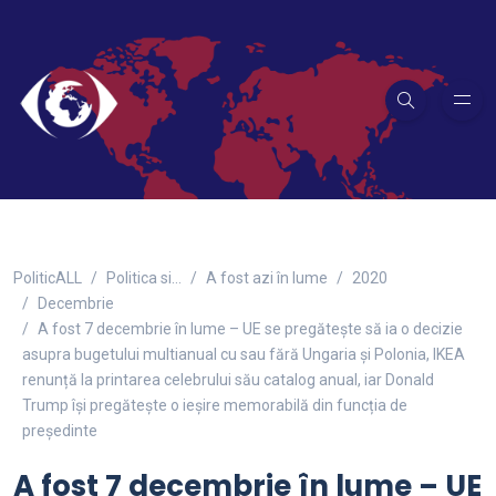
PoliticALL
Politica si…
A fost azi în lume
2020
Decembrie
A fost 7 decembrie în lume – UE se pregătește să ia o decizie
asupra bugetului multianual cu sau fără Ungaria și Polonia, IKEA
renunță la printarea celebrului său catalog anual, iar Donald
Trump își pregătește o ieșire memorabilă din funcția de
președinte
A fost 7 decembrie în lume – UE