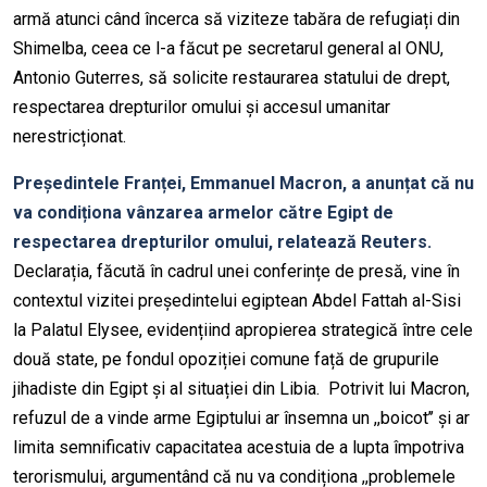
armă atunci când încerca să viziteze tabăra de refugiați din
Shimelba, ceea ce l-a făcut pe secretarul general al ONU,
Antonio Guterres, să solicite restaurarea statului de drept,
respectarea drepturilor omului și accesul umanitar
nerestricționat.
Președintele Franței, Emmanuel Macron, a anunțat că nu
va condiționa vânzarea armelor către Egipt de
respectarea drepturilor omului, relatează Reuters.
Declarația, făcută în cadrul unei conferințe de presă, vine în
contextul vizitei președintelui egiptean Abdel Fattah al-Sisi
la Palatul Elysee, evidențiind apropierea strategică între cele
două state, pe fondul opoziției comune față de grupurile
jihadiste din Egipt și al situației din Libia. Potrivit lui Macron,
refuzul de a vinde arme Egiptului ar însemna un ,,boicot’’ și ar
limita semnificativ capacitatea acestuia de a lupta împotriva
terorismului, argumentând că nu va condiționa ,,problemele