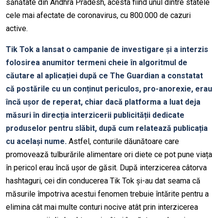
sănătate din Andhra Pradesh, acesta fiind unul dintre statele
cele mai afectate de coronavirus, cu 800.000 de cazuri
active.
Tik Tok a lansat o campanie de investigare și a interzis
folosirea anumitor termeni cheie în algoritmul de
căutare al aplicației după ce The Guardian a constatat
că postările cu un conținut periculos, pro-anorexie, erau
încă ușor de reperat, chiar dacă platforma a luat deja
măsuri în direcția interzicerii publicității dedicate
produselor pentru slăbit, după cum relatează publicația
cu același nume.
Astfel, conturile dăunătoare care
promovează tulburările alimentare ori diete ce pot pune viața
în pericol erau încă ușor de găsit. După interzicerea câtorva
hashtaguri, cei din conducerea Tik Tok și-au dat seama că
măsurile împotriva acestui fenomen trebuie întărite pentru a
elimina cât mai multe conturi nocive atât prin interzicerea