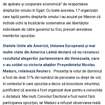
de apărare și cooperare economică’’ de respectarea
drepturilor omului în Egipt. Cu toate acestea, 17 organizații
care luptă pentru drepturile omului l-au acuzat pe Macron că
închide ochii la încălcările sistematice ale libertăților
individuale de către guvernul lui Sisi, precum arestarea
membrilor opoziției.
Statele Unite ale Americii, Uniunea Europeană și mai
multe state din America Latină declară că nu recunosc
rezultatul alegerilor parlamentare din Venezuela, care
s-au soldat cu victoria aliaților Președintelui Nicolas
Maduro, relatează Reuters.
Prezența la votul de duminică
a fost de doar 31% din numărul de persoane cu drept de vot,
în contextul în care opoziția a decis să boicoteze structinul,
justificând că acesta a fost organizat doar pentru a consolida
o dictatură. Mai mult, Consiliul Electoral a fost numit fără
participarea opoziției, iar Maduro a refuzat observarea reală