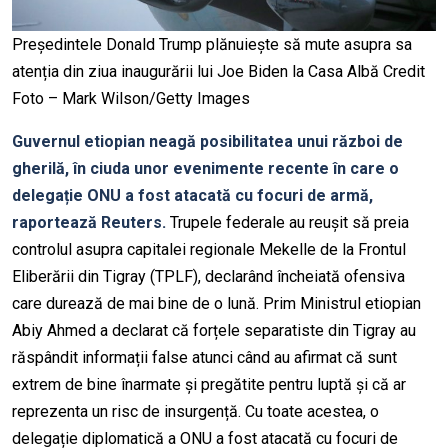
Președintele Donald Trump plănuiește să mute asupra sa
atenția din ziua inaugurării lui Joe Biden la Casa Albă Credit
Foto – Mark Wilson/Getty Images
Guvernul etiopian neagă posibilitatea unui război de
gherilă, în ciuda unor evenimente recente în care o
delegație ONU a fost atacată cu focuri de armă,
raportează Reuters.
Trupele federale au reușit să preia
controlul asupra capitalei regionale Mekelle de la Frontul
Eliberării din Tigray (TPLF), declarând încheiată ofensiva
care durează de mai bine de o lună. Prim Ministrul etiopian
Abiy Ahmed a declarat că forțele separatiste din Tigray au
răspândit informații false atunci când au afirmat că sunt
extrem de bine înarmate și pregătite pentru luptă și că ar
reprezenta un risc de insurgență. Cu toate acestea, o
delegație diplomatică a ONU a fost atacată cu focuri de