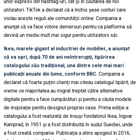
unor expresii din hashtag-uri, cât și în căutarea de noi
utilizatori. TikTok a declarat că a închis șase conturi care
violau aceste reguli ale comunității online. Compania a
anunțat că va face viitore demersuri pentru ca platforma să
devină un mediu mult mai sigur pentru utilizatorii săi.
Ikea, marele gigant al industriei de mobilier, a anunțat
că va opri, după 70 de ani neîntrerupți, tipărirea
catalogului său tradițional, una dintre cele mai mari
publicații anuale din lume, conform BBC.
Compania a
declarat că foarte puțini clienți mai citeau catalogul tipărit, de
vreme ce majoritatea au migrat treptat către alternative
digitale pentru a face cumpărături și pentru a căuta modele
de inspirație pentru designul propriei case. Prima ediție a
catalogului a fost realizată de însuși fondatorul Ikea, Ingvar
Kamprad, în 1951 și a fost distribuită în sudul Suediei, unde
a fost creată compania. Publicația a atins apogeul în 2016,