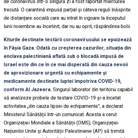
de coronavirus într-o singură zi a fost raportat miercurea
trecută. O carantină impusă parțial și câteva reguli înăsprite
de distanțare socială care au intrat în vigoare la începutul
lunii noiembrie au încetinit, dar nu au oprit, răspândirea bolii.
Kiturile destinate testării coronavirusului se epuizează
în Fâșia Gaza. Odată cu creșterea cazurilor, situația din
enclava palestiniană aflată sub o blocadă impusă de
Israel este din ce în ce mai disperată din cauza nevoii
de aprovizionare urgentă cu echipamente și
medicamente destinate luptei împotriva COVID-19,
conform Al Jazeera.
Singurul laborator din teritoriu capabil
să analizeze probele de testare COVID-19 și-a încetat
activitatea „din cauza lipsei de echipamente”, a declarat
Ministerul Sănătății într-un comunicat. Acesta a cerut
Organizației Mondiale a Sănătății (OMS), Organizației
Națiunilor Unite și Autorității Palestiniene (AP) să trimită