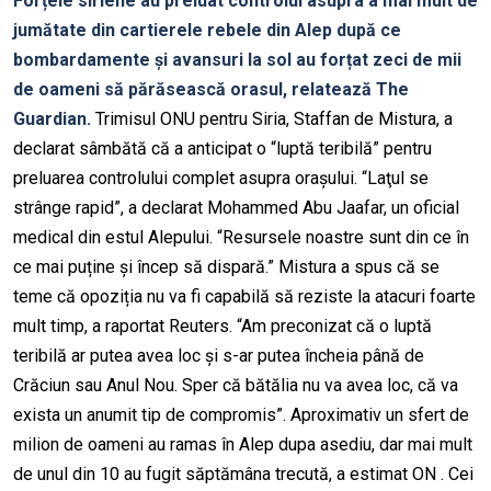
Forțele siriene au preluat controlul asupra a mai mult de
jumătate din cartierele rebele din Alep după ce
bombardamente și avansuri la sol au forțat zeci de mii
de oameni să părăsească orasul, relatează The
Guardian.
Trimisul ONU pentru Siria, Staffan de Mistura, a
declarat sâmbătă că a anticipat o “luptă teribilă” pentru
preluarea controlului complet asupra orașului. “Laţul se
strânge rapid”, a declarat Mohammed Abu Jaafar, un oficial
medical din estul Alepului. “Resursele noastre sunt din ce în
ce mai puține și încep să dispară.” Mistura a spus că se
teme că opoziția nu va fi capabilă să reziste la atacuri foarte
mult timp, a raportat Reuters. “Am preconizat că o luptă
teribilă ar putea avea loc și s-ar putea încheia până de
Crăciun sau Anul Nou. Sper că bătălia nu va avea loc, că va
exista un anumit tip de compromis”. Aproximativ un sfert de
milion de oameni au ramas în Alep dupa asediu, dar mai mult
de unul din 10 au fugit săptămâna trecută, a estimat ON . Cei