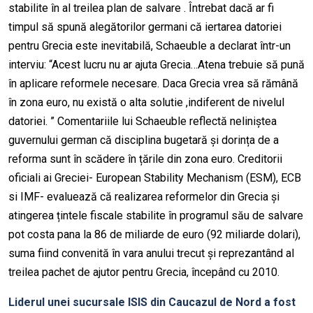
stabilite în al treilea plan de salvare . Întrebat dacă ar fi
timpul să spună alegătorilor germani că iertarea datoriei
pentru Grecia este inevitabilă, Schaeuble a declarat într-un
interviu: “Acest lucru nu ar ajuta Grecia…Atena trebuie să pună
în aplicare reformele necesare. Daca Grecia vrea să rămână
în zona euro, nu există o alta solutie ,indiferent de nivelul
datoriei. ” Comentariile lui Schaeuble reflectă neliniștea
guvernului german că disciplina bugetară și dorința de a
reforma sunt în scădere în țările din zona euro. Creditorii
oficiali ai Greciei- European Stability Mechanism (ESM), ECB
si IMF- evaluează că realizarea reformelor din Grecia și
atingerea țintele fiscale stabilite în programul său de salvare
pot costa pana la 86 de miliarde de euro (92 miliarde dolari),
suma fiind convenită în vara anului trecut și reprezantând al
treilea pachet de ajutor pentru Grecia, începând cu 2010.
Liderul unei sucursale ISIS din Caucazul de Nord a fost