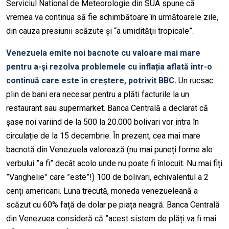
Serviciul National de Meteorologie din SUA spune că
vremea va continua să fie schimbătoare în următoarele zile,
din cauza presiunii scăzute și “a umidităţii tropicale”.
Venezuela emite noi bacnote cu valoare mai mare
pentru a-şi rezolva problemele cu inflația aflată într-o
continuă care este în creștere, potrivit BBC.
Un rucsac
plin de bani era necesar pentru a plăti facturile la un
restaurant sau supermarket. Banca Centrală a declarat că
șase noi variind de la 500 la 20.000 bolivari vor intra în
circulație de la 15 decembrie. În prezent, cea mai mare
bacnotă din Venezuela valorează (nu mai puneți forme ale
verbului ”a fi” decât acolo unde nu poate fi înlocuit. Nu mai fiți
”Vanghelie” care ”este”!) 100 de bolivari, echivalentul a 2
cenți americani. Luna trecută, moneda venezueleană a
scăzut cu 60% față de dolar pe piața neagră. Banca Centrală
din Venezuea consideră că ”acest sistem de plăți va fi mai