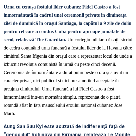
Urna cu cenușa fostului lider cubanez Fidel Castro a fost
înmormântată în cadrul unei ceremonii private în dimineața
zilei de duminică în orașul Santiago, la capătul a 9 zile de doliu
pentru cel care a condus Cuba pentru aproape jumătate de
secol, relatează The Guardian.
Un cortegiu militar a însoțit sicriul
de cedru conținând urna funerară a fostului lider de la Havana către
cimitirul Santa Ifigenia din orașul care a reprezentat locul de unde a
izbucnit revoluția comunistă în urmă cu peste cinci decenii.
Ceremonia de înmormântare a durat puțin peste o oră și a avut un
caracter privat, nici publicul și nici presa nefiind acceptate în
preajma cimitirului. Urna funerară a lui Fidel Castro a fost
înmormântată într-un mormânt simplu, reprezentat de o piatră
rotundă aflat în fața mausoleului eroului național cubanez Jose
Marti.
Aung San Suu Kyi este acuzată de indiferenţă față de
“genocidul” Rohingya din Birmania, relatează Le Monde.