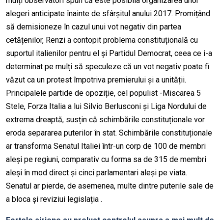
mulți observatori spun că este posibila organizarea unor
alegeri anticipate înainte de sfârșitul anului 2017. Promițând
să demisioneze în cazul unui vot negativ din partea
cetățenilor, Renzi a contopit problema constituțională cu
suportul italienilor pentru el și Partidul Democrat, ceea ce i-a
determinat pe mulți să speculeze că un vot negativ poate fi
văzut ca un protest împotriva premierului și a unității.
Principalele partide de opoziție, cel populist -Miscarea 5
Stele, Forza Italia a lui Silvio Berlusconi și Liga Nordului de
extrema dreaptă, susțin că schimbările constituționale vor
eroda separarea puterilor în stat. Schimbările constituționale
ar transforma Senatul Italiei într-un corp de 100 de membri
aleși pe regiuni, comparativ cu forma sa de 315 de membri
aleși în mod direct și cinci parlamentari aleși pe viata.
Senatul ar pierde, de asemenea, multe dintre puterile sale de
a bloca și reviziui legislația .