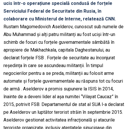
ucis într-o operațiune specială condusă de forțele
Serviciului Federal de Securitate din Rusia, în
colaborare cu Ministerul de Interne, relatează CNN.
Rustam Magomedovich Aselderov, cunoscut sub numele de
Abu Muhammad și alți patru militanți au fost uciși într-un
schimb de focuri cu forțele guvernamentale sâmbătă în
apropiere de Makhachkala, capitala Daghestanului, au
declarat forțele FSB . Forțele de securitate au înconjurat
reședința în care se ascundeau militanții. În timpul
negocierilor pentru a se preda, militanții au folosit arme
automate și forțele guvernamentale au răspuns tot cu focuri
de armă . Aselderov a promis supunere la ISIS în 2014,
înainte de a deveni lider al așa numitei “Vilayat Caucaz” în
2015, potrivit FSB. Departamentul de stat al SUA l-a declarat
pe Aselderov un luptător terorist străin în septembrie 2015.
Aselderov gestionat activitatea infracțională și atacurile
teroriste organizate, inclusiv atentatele sinucigașe din