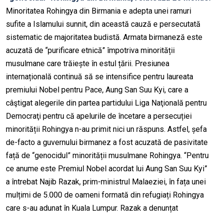
Minoritatea Rohingya din Birmania e adepta unei ramuri
sufite a Islamului sunnit, din această cauză e persecutată
sistematic de majoritatea budistă. Armata birmaneză este
acuzată de “purificare etnică” împotriva minorității
musulmane care trăiește în estul țării. Presiunea
internațională continuă să se intensifice pentru laureata
premiului Nobel pentru Pace, Aung San Suu Kyi, care a
câştigat alegerile din partea partidului Liga Naţională pentru
Democraţi pentru că apelurile de încetare a persecuției
minorității Rohingya n-au primit nici un răspuns. Astfel, șefa
de-facto a guvernului birmanez a fost acuzată de pasivitate
față de “genocidul” minorității musulmane Rohingya. “Pentru
ce anume este Premiul Nobel acordat lui Aung San Suu Kyi”
a întrebat Najib Razak, prim-ministrul Malaeziei, în fața unei
mulțimi de 5.000 de oameni formată din refugiați Rohingya
care s-au adunat în Kuala Lumpur. Razak a denunțat