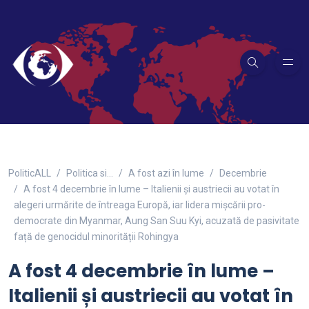
PoliticALL
Politica si…
A fost azi în lume
Decembrie
A fost 4 decembrie în lume – Italienii și austriecii au votat în
alegeri urmărite de întreaga Europă, iar lidera mișcării pro-
democrate din Myanmar, Aung San Suu Kyi, acuzată de pasivitate
față de genocidul minorității Rohingya
A fost 4 decembrie în lume –
Italienii și austriecii au votat în