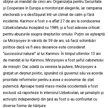
obţine un mandat de cinci ani. Organizația pentru Securitate
și Cooperare în Europa a monitorizat alegerile, iar campania
electorală s-a desfășurat într-un climat de calm și fără
incidente. Karimov a fost s-a aflat 27 de ani la conducerea
Uzbekistanului începând cu 1989, și a fost adesea criticat
pentru abuzurile asupra drepturilor omului. Puțini se așteaptă
ca Mirziyoyev în vârstă de 59 de ani, să facă schimbări
politice dacă va fi ales deoarece este considerat
“succesorul natural” al lui Karimov. În timpul ultimilor 13 ani
de mandat al lui Karimov, Mirziyoyev a fost șeful cabinetului
de miniștri. Dar, odată cu venirea la putere, Mirziyoyev a
graţiat un deținut politic, spunând că guvernul său va acorda
prioritate reformelor pentru a avea o economie de stat
puternică. Aproape toată mass-media occidentală a fost
exclusă să raporteze în interiorul Uzbekistan, iar jurnaliștii și
activiștii independenți din țară au fost s-au confruntat cu
diverse forme de hărţuire.