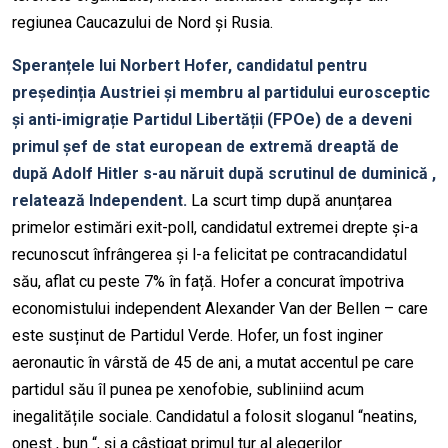
regiunea Caucazului de Nord și Rusia.
Speranțele lui Norbert Hofer, candidatul pentru
președinția Austriei și membru al partidului eurosceptic
și anti-imigrație Partidul Libertății (FPOe) de a deveni
primul șef de stat european de extremă dreaptă de
după Adolf Hitler s-au năruit după scrutinul de duminică ,
relatează Independent.
La scurt timp după anunțarea
primelor estimări exit-poll, candidatul extremei drepte și-a
recunoscut înfrângerea și l-a felicitat pe contracandidatul
său, aflat cu peste 7% în față. Hofer a concurat împotriva
economistului independent Alexander Van der Bellen – care
este susținut de Partidul Verde. Hofer, un fost inginer
aeronautic în vârstă de 45 de ani, a mutat accentul pe care
partidul său îl punea pe xenofobie, subliniind acum
inegalitățile sociale. Candidatul a folosit sloganul “neatins,
onest , bun “, și a câștigat primul tur al alegerilor