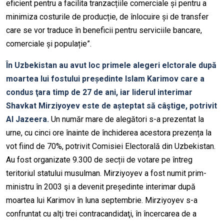
eficient pentru a facilita tranzacțiile comerciale și pentru a
minimiza costurile de producție, de înlocuire și de transfer
care se vor traduce în beneficii pentru serviciile bancare,
comerciale și populație”.
În Uzbekistan au avut loc primele alegeri elctorale după
moartea lui fostului președinte Islam Karimov care a
condus ţara timp de 27 de ani, iar liderul interimar
Shavkat Mirziyoyev este de așteptat să câştige, potrivit
Al Jazeera.
Un număr mare de alegători s-a prezentat la
urne, cu cinci ore înainte de închiderea acestora prezența la
vot fiind de 70%, potrivit Comisiei Electorală din Uzbekistan.
Au fost organizate 9.300 de secții de votare pe întreg
teritoriul statului musulman. Mirziyoyev a fost numit prim-
ministru în 2003 şi a devenit președinte interimar după
moartea lui Karimov în luna septembrie. Mirziyoyev s-a
confruntat cu alţi trei contracandidaţi, în încercarea de a