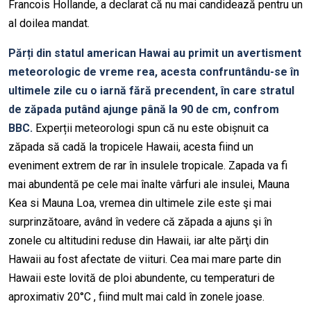
Francois Hollande, a declarat că nu mai candidează pentru un
al doilea mandat.
Părți din statul american Hawai au primit un avertisment
meteorologic de vreme rea, acesta confruntându-se în
ultimele zile cu o iarnă fără precendent, în care stratul
de zăpada putând ajunge până la 90 de cm, confrom
BBC.
Experții meteorologi spun că nu este obișnuit ca
zăpada să cadă la tropicele Hawaii, acesta fiind un
eveniment extrem de rar în insulele tropicale. Zapada va fi
mai abundentă pe cele mai înalte vârfuri ale insulei, Mauna
Kea si Mauna Loa, vremea din ultimele zile este şi mai
surprinzătoare, având în vedere că zăpada a ajuns şi în
zonele cu altitudini reduse din Hawaii, iar alte părţi din
Hawaii au fost afectate de viituri. Cea mai mare parte din
Hawaii este lovită de ploi abundente, cu temperaturi de
aproximativ 20°C , fiind mult mai cald în zonele joase.