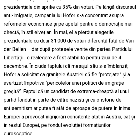
prezidențiale din aprilie cu 35% din voturi. Pe lângă discursul
anti-imigrație, campania lui Hofer s-a concentrat asupra
reformelor economice și pe apelul pentru o democrație mai
directă, în stil elvețian. În mai, el a pierdut alegerile
prezidențiale cu doar 31.000 de voturi diferență față de Van
der Bellen – dar după protesele venite din partea Partidului
Libertății , o realegere a fost stabilită pentru ziua de 4
decembrie. În ciuda faptului că mesajul său s-a îmblanzit,
Hofer a solicitat ca granițele Austriei să fie “protejate” și a
avertizat împotriva “pericolelor unei politici de imigrație
greșită”. Faptul că un candidat de extrema-dreaptă al unui
partid fondat în parte de către naziști și cu o istorie de
antisemitism ar putea fi atât de aproape de putere în inima
Europei a provocat îngrijorări consitente atât în Austria, cât și
în restul Europei, pe fondul evoluției formațiunilor
eurosceptice.