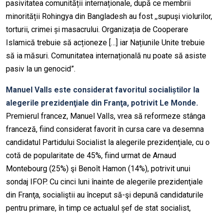
pasivitatea comunității internaționale, după ce membrii
minorității Rohingya din Bangladesh au fost ,,supuşi violurilor,
torturii, crimei și masacrului. Organizația de Cooperare
Islamică trebuie să acționeze […] iar Națiunile Unite trebuie
să ia măsuri. Comunitatea internațională nu poate să asiste
pasiv la un genocid”.
Manuel Valls este considerat favoritul socialiștilor la
alegerile prezidenţiale din Franţa, potrivit Le Monde.
Premierul francez, Manuel Valls, vrea să reformeze stânga
franceză, fiind considerat favorit în cursa care va desemna
candidatul Partidului Socialist la alegerile prezidenţiale, cu o
cotă de popularitate de 45%, fiind urmat de Arnaud
Montebourg (25%) şi Benoît Hamon (14%), potrivit unui
sondaj IFOP. Cu cinci luni înainte de alegerile prezidenţiale
din Franţa, socialiştii au început să-şi depună candidaturile
pentru primare, în timp ce actualul șef de stat socialist,