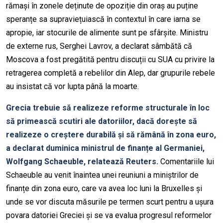
rămași în zonele deținute de opoziție din oraș au puține
speranțe sa supraviețuiască în contextul în care iarna se
apropie, iar stocurile de alimente sunt pe sfârșite. Ministru
de externe rus, Serghei Lavrov, a declarat sâmbătă că
Moscova a fost pregătită pentru discuții cu SUA cu privire la
retragerea completă a rebelilor din Alep, dar grupurile rebele
au insistat că vor lupta până la moarte.
Grecia trebuie să realizeze reforme structurale în loc
să primească scutiri ale datoriilor, dacă dorește să
realizeze o creștere durabilă și să rămână în zona euro,
a declarat duminica ministrul de finanțe al Germaniei,
Wolfgang Schaeuble, relatează Reuters.
Comentariile lui
Schaeuble au venit înaintea unei reuniuni a miniștrilor de
finanțe din zona euro, care va avea loc luni la Bruxelles și
unde se vor discuta măsurile pe termen scurt pentru a ușura
povara datoriei Greciei și se va evalua progresul reformelor