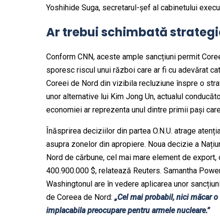
Yoshihide Suga, secretarul-șef al cabinetului execut
Ar trebui schimbată strateg
Conform CNN, aceste ample sancțiuni permit Coreei
sporesc riscul unui război care ar fi cu adevărat cata
Coreei de Nord din vizibila recluziune înspre o stra
unor alternative lui Kim Jong Un, actualul conducăto
economiei ar reprezenta unul dintre primii pași car
Înăsprirea deciziilor din partea O.N.U. atrage atenți
asupra zonelor din apropiere. Noua decizie a Națiu
Nord de cărbune, cel mai mare element de export, c
400.900.000 $, relatează Reuters. Samantha Power,
Washingtonul are în vedere aplicarea unor sancțiuni
de Coreea de Nord:
„Cel mai probabil, nici măcar 
implacabila preocupare pentru armele nucleare.”