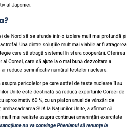
iv al Japoniei.
ia?
 de Nord să se afunde într-o izolare mult mai profundă și
strofal. Una dintre soluțiile mult mai viabile ar fi atragerea
tegie care să atragă sistemul în sfera cooperării. Oferirea
r al Coreei, care să ajute la o mai bună dezvoltare a
e ar reduce semnificativ numărul testelor nucleare.
a asupra pericolelor pe care astfel de teste nucleare îl au
nilor Unite este destinată să reducă exporturile Coreei de
u aproximativ 60 %, cu un plafon anual de vânzări de
 ambasadoarea SUA la Națiunilor Unite, a afirmat că
 mult mai realiste asupra continuei amenințări exercitate
o sancțiune nu va convinge Phenianul să renunțe la