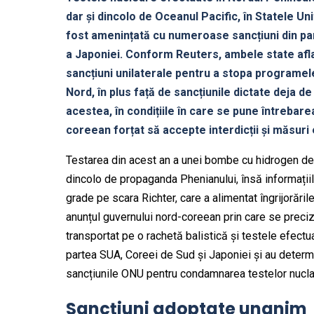
dar și dincolo de Oceanul Pacific, în Statele Un
fost amenințată cu numeroase sancțiuni din part
a Japoniei. Conform Reuters, ambele state afla
sancțiuni unilaterale pentru a stopa programel
Nord, în plus față de sancțiunile dictate deja d
acestea, în condițiile în care se pune întrebare
coreean forțat să accepte interdicții și măsur
Testarea din acest an a unei bombe cu hidrogen de c
dincolo de propaganda Phenianului, însă informațiil
grade pe scara Richter, care a alimentat îngrijorăril
anunțul guvernului nord-coreean prin care se preciz
transportat pe o rachetă balistică și testele efec
partea SUA, Coreei de Sud și Japoniei și au determi
sancțiunile ONU pentru condamnarea testelor nucla
Sancțiuni adoptate unanim