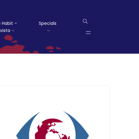
 Habit –
Specials
vista