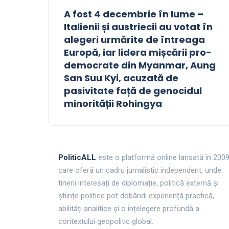
A fost 4 decembrie în lume –
Italienii și austriecii au votat în
alegeri urmărite de întreaga
Europă, iar lidera mișcării pro-
democrate din Myanmar, Aung
San Suu Kyi, acuzată de
pasivitate față de genocidul
minorității Rohingya
PoliticALL
este o platformă online lansată în 200
care oferă un cadru jurnalistic independent, unde
tinerii interesați de diplomație, politică externă și
științe politice pot dobândi experiență practică,
abilități analitice și o înțelegere profundă a
contextului geopolitic global.