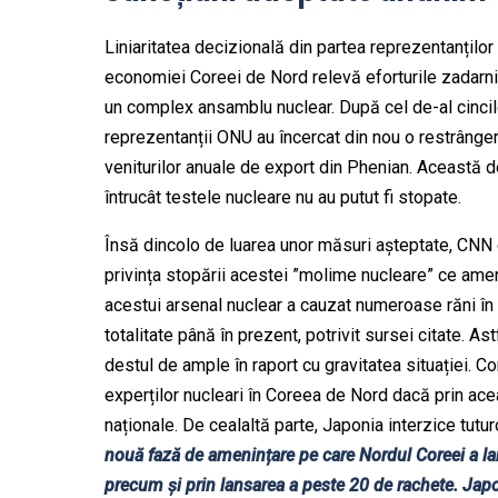
Liniaritatea decizională din partea reprezentanților 
economiei Coreei de Nord relevă eforturile zadarnice
un complex ansamblu nuclear. După cel de-al cincile
reprezentanții ONU au încercat din nou o restrânge
veniturilor anuale de export din Phenian. Această de
întrucât testele nucleare nu au putut fi stopate.
Însă dincolo de luarea unor măsuri așteptate, CNN ex
privința stopării acestei ”molime nucleare” ce ame
acestui arsenal nuclear a cauzat numeroase răni în d
totalitate până în prezent, potrivit sursei citate. A
destul de ample în raport cu gravitatea situației. C
experților nucleari în Coreea de Nord dacă prin acea
naționale. De cealaltă parte, Japonia interzice tutu
nouă fază de amenințare pe care Nordul Coreei a lan
precum și prin lansarea a peste 20 de rachete. Jap