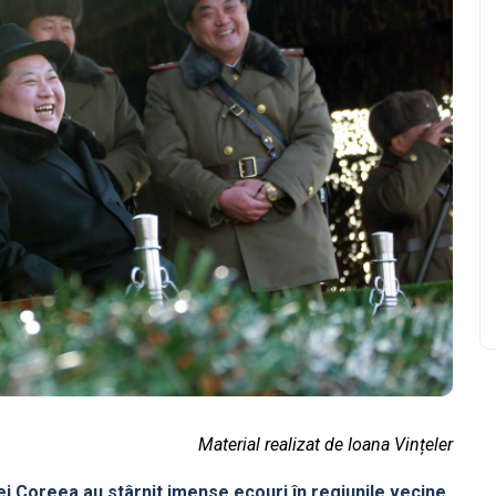
Material realizat de Ioana Vințeler
i Coreea au stârnit imense ecouri în regiunile vecine,