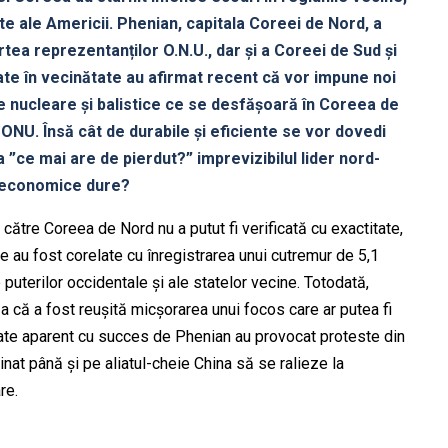
ite ale Americii. Phenian, capitala Coreei de Nord, a
ea reprezentanților O.N.U., dar și a Coreei de Sud și
te în vecinătate au afirmat recent că vor impune noi
e nucleare și balistice ce se desfășoară în Coreea de
e ONU. Însă cât de durabile și eficiente se vor dovedi
a ”ce mai are de pierdut?” imprevizibilul lider nord-
i economice dure?
ătre Coreea de Nord nu a putut fi verificată cu exactitate,
e au fost corelate cu înregistrarea unui cutremur de 5,1
e puterilor occidentale și ale statelor vecine. Totodată,
a că a fost reușită micșorarea unui focos care ar putea fi
tuate aparent cu succes de Phenian au provocat proteste din
nat până și pe aliatul-cheie China să se ralieze la
re.