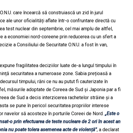
O.N.U. care încearcă să construiască un zid în jurul
 ale unor oficialități aflate într-o confruntare directă cu
a test nuclear din septembrie, cel mai amplu de altfel,
re a economiei nord-coreene prin reducerea cu un sfert a
cizie a Consiliului de Securitate O.N.U. a fost în van,
pune fragilitatea deciziilor luate de-a lungul timpului în
nință securitatea a numeroase zone. Sabia prețioasă a
ecursul timpului, răni ce nu au putut fi cauterizate în
stfel, măsurile adoptate de Coreea de Sud și Japonia par a fi
oreea de Sud a decis interzicerea rachetelor străine și a
sta se pune în pericol securitatea propriilor interese
ror navelor să acosteze în porturile Coreei de Nord.
„Este o
sat-o prin efectuarea de teste nucleare de 2 ori în acest an
onia nu poate tolera asemenea acte de violență”
, a declarat