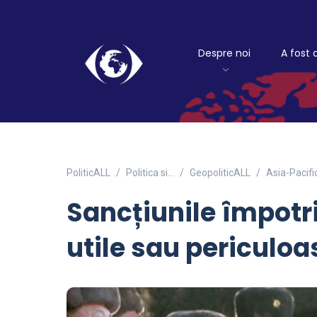
Despre noi
A fost 
PoliticALL
Politica si…
GeopoliticALL
Asia-Pacifi
Sancțiunile împotr
utile sau periculoa