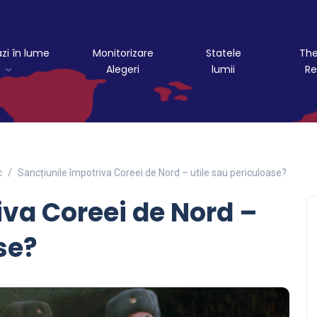
azi în lume
Monitorizare
Statele
The
Alegeri
lumii
Re
c
Sancțiunile împotriva Coreei de Nord – utile sau periculoase?
iva Coreei de Nord –
se?