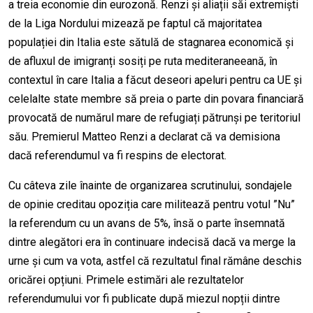
a treia economie din eurozonă. Renzi și aliații săi extremiști
de la Liga Nordului mizează pe faptul că majoritatea
populației din Italia este sătulă de stagnarea economică și
de afluxul de imigranți sosiți pe ruta mediteraneeană, în
contextul în care Italia a făcut deseori apeluri pentru ca UE și
celelalte state membre să preia o parte din povara financiară
provocată de numărul mare de refugiați pătrunși pe teritoriul
său. Premierul Matteo Renzi a declarat că va demisiona
dacă referendumul va fi respins de electorat.
Cu câteva zile înainte de organizarea scrutinului, sondajele
de opinie creditau opoziția care militează pentru votul ”Nu”
la referendum cu un avans de 5%, însă o parte însemnată
dintre alegători era în continuare indecisă dacă va merge la
urne și cum va vota, astfel că rezultatul final rămâne deschis
oricărei opțiuni. Primele estimări ale rezultatelor
referendumului vor fi publicate după miezul nopții dintre