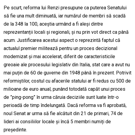
Pe scurt, reforma lui Renzi presupune ca puterea Senatului
să fie una mult diminuată, iar numărul de membri să scadă
de la 348 la 100, aceștia urmând a fi aleși dintre
reprezentanții locali și regionali, și nu prin vot direct ca până
acum. Justificarea acestui aspect o reprezintă faptul că
actualul premier militează pentru un proces decizional
modernizat și mai accelerat, diferit de caracteristicile
greoaie ale procesului legislativ din Italia, stat care a avut nu
mai puțin de 60 de guverne din 1948 până în prezent. Potrivit
reformiștilor, costul cu afacerile statului ar fi redus cu 500 de
milioane de euro anual, punând totodată capăt unui proces
de ”ping-pong” în urma căruia deciziile sunt luate într-o
perioadă de timp îndelungată. Dacă reforma va fi aprobată,
noul Senat ar urma să fie alcătuit din 21 de primari, 74 de
lideri ai consiliilor locale și încă 5 membri numiți de
președinte.