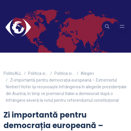
PoliticALL
Politica si…
Politica si...
Alegeri
Zi importantă pentru democrația europeană – Extremistul
Norbert Hofer își recunoaște înfrângerea în alegerile prezidențiale
din Austria, în timp ce premierul Italiei a demisionat după o
înfrângere severă la votul pentru referendumul constituțional
Zi importantă pentru
democrația europeană –