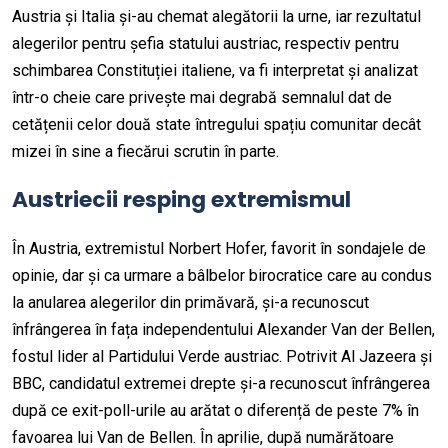
Austria și Italia și-au chemat alegătorii la urne, iar rezultatul
alegerilor pentru șefia statului austriac, respectiv pentru
schimbarea Constituției italiene, va fi interpretat și analizat
într-o cheie care privește mai degrabă semnalul dat de
cetățenii celor două state întregului spațiu comunitar decât
mizei în sine a fiecărui scrutin în parte.
Austriecii resping extremismul
În Austria, extremistul Norbert Hofer, favorit în sondajele de
opinie, dar și ca urmare a bâlbelor birocratice care au condus
la anularea alegerilor din primăvară, și-a recunoscut
înfrângerea în fața independentului Alexander Van der Bellen,
fostul lider al Partidului Verde austriac. Potrivit Al Jazeera și
BBC, candidatul extremei drepte și-a recunoscut înfrângerea
după ce exit-poll-urile au arătat o diferență de peste 7% în
favoarea lui Van de Bellen. În aprilie, după numărătoare