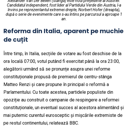
Alexander Van Der Bellen (stânga) este noul președinte al Austriei.
Candidatul independent, fost lider al Partidului Verde din Austria, l-a
învins pe reprezentantul extremei drepte, Norbert Hofer (dreapta),
după o serie de evenimente care s-au întins pe parcursul a aproape 1
an.
Reforma din Italia, aparent pe muchie
de cuțit
Între timp, în Italia, secțiile de votare au fost deschise de la
ora locală 07:00, votul putând fi exercitat până la ora 23:00,
alegătorii urmând să se pronunțe asupra unei reforme
constituționale propusă de premierul de centru-stânga
Matteo Renzi și care propune în principal o reformă a
Parlamentului. Cu toate acestea, partidele populiste din
opoziție au construit o campanie de respingere a reformei
constituționale, un eventual succes al acestora alimentând și
mai puternic curentul eurosceptic și mișcările extremiste de
pe restul continentului, relatează BBC.