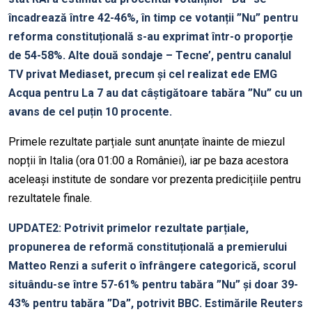
încadrează între 42-46%, în timp ce votanții ”Nu” pentru
reforma constituțională s-au exprimat într-o proporție
de 54-58%. Alte două sondaje – Tecne’, pentru canalul
TV privat Mediaset, precum și cel realizat ede EMG
Acqua pentru La 7 au dat câștigătoare tabăra ”Nu” cu un
avans de cel puțin 10 procente.
Primele rezultate parțiale sunt anunțate înainte de miezul
nopții în Italia (ora 01:00 a României), iar pe baza acestora
aceleași institute de sondare vor prezenta predicițiile pentru
rezultatele finale.
UPDATE2: Potrivit primelor rezultate parțiale,
propunerea de reformă constituțională a premierului
Matteo Renzi a suferit o înfrângere categorică, scorul
situându-se între 57-61% pentru tabăra ”Nu” și doar 39-
43% pentru tabăra ”Da”, potrivit BBC. Estimările Reuters