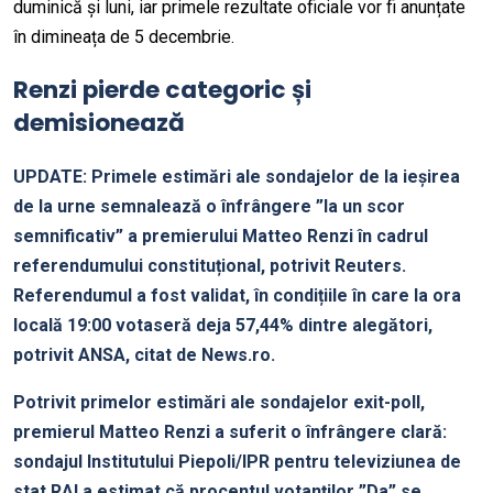
duminică și luni, iar primele rezultate oficiale vor fi anunțate
în dimineața de 5 decembrie.
Renzi pierde categoric și
demisionează
UPDATE: Primele estimări ale sondajelor de la ieșirea
de la urne semnalează o înfrângere ”la un scor
semnificativ” a premierului Matteo Renzi în cadrul
referendumului constituțional, potrivit Reuters.
Referendumul a fost validat, în condițiile în care la ora
locală 19:00 votaseră deja 57,44% dintre alegători,
potrivit ANSA, citat de News.ro.
Potrivit primelor estimări ale sondajelor exit-poll,
premierul Matteo Renzi a suferit o înfrângere clară:
sondajul Institutului Piepoli/IPR pentru televiziunea de
stat RAI a estimat că procentul votanților ”Da” se