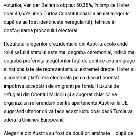
voturilor, Van der Bellen a obținut 50,35%, în timp ce Hofer
doar 49,65%, însă Curtea Constituțională a anulat alegerile
după ce au fost identificate neregularități tehnice în
desfășurarea procesului electoral.
Rezultatul alegerilor prezidențiale din Austria, acolo unde
rolul șefului statului este mai degrabă ceremonial, indică mai
degrabă preferința alegătorilor față de politice anti-imigrație
și naționaliste ale reprezentantului extremei drepte. Hofer și-
a construit platforma electorală pe un discurt orientat
împotriva acceptării de imigranți pe fondul fluxului de
refugiați din Orientul Mijlociu și a sugerat chiar că va
organiza un referendum pentru apartenența Austriei la UE,
sugerând ulterior că va face acest lucru doar dacă Turcia va
adera la Uniunea Europeană.
Alegerile din Austria au fost de două ori amânate – după ce