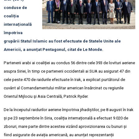
conduse de
coaliția
internațională
împotriva
grupării Statul Islamic au fost efectuate de Statele Unite ale
Americii, a anunțat Pentagonul, citat de Le Monde.
Partenerii arabi ai coaliției au condus 56 dintre cele 393 de lovituri aeriene
asupra Siriei, în timp ce partenerii occidentali ai SUA au asigurat 47 din
cele peste 470 de raidurile efectuate în Irak, a explicat purtătorul de
cuvânt al Comandamentului militar american însărcinat cu regiunile
Orientul Mijlociu şi Asia Centrală, Patrick Ryder.
De la începutul raidurilor aeriene împotriva jihadiștilor, pe 8 august în Irak
și pe 23 septembrie în Siria, coaliția internațională a efectuat 9.020 de
zboruri, mare parte dintre acestea vizând aprovizionarea cu bunuri și
fiind asigurate de aviația americană, au anunțat reprezentanții