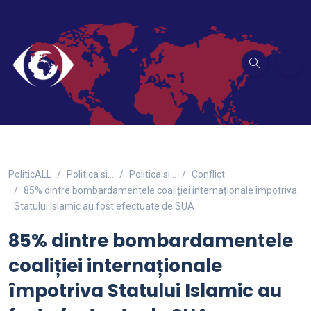
PoliticALL
Politica si…
Politica si...
Conflict
85% dintre bombardamentele coaliției internaționale împotriva
Statului Islamic au fost efectuate de SUA
85% dintre bombardamentele
coaliției internaționale
împotriva Statului Islamic au