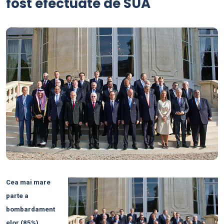
fost efectuate de SUA
Cea mai mare
parte a
bombardament
elor (85%)