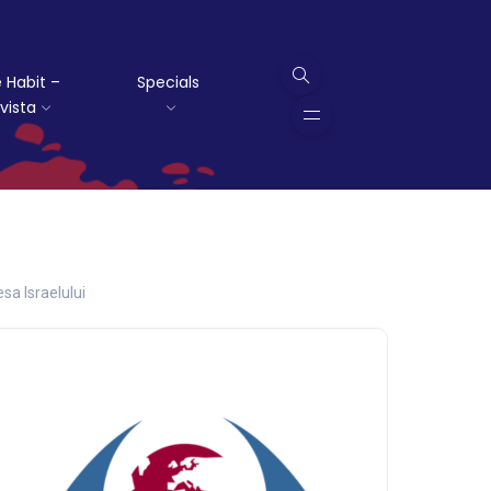
 Habit –
Specials
vista
esa Israelului