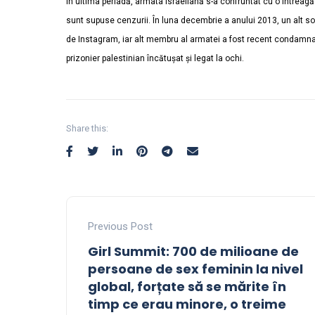
În ultima periadă, armata israeliană s-a confruntat cu o întreagă
sunt supuse cenzurii. În luna decembrie a anului 2013, un alt sol
de Instagram, iar alt membru al armatei a fost recent condamnat
prizonier palestinian încătușat și legat la ochi.
Share this:
Previous Post
Girl Summit: 700 de milioane de
persoane de sex feminin la nivel
global, forțate să se mărite în
timp ce erau minore, o treime