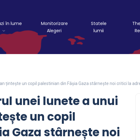
azi în lume
Monitorizare
Statele
The
Alegeri
lumii
Re
an țintește un copil palestinian din Fâșia Gaza stârnește noi critici la adr
rul unei lunete a unui
tește un copil
ia Gaza stârnește noi