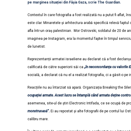
pe marginea situației din Fâșia Gaza, scrie The Guardian.
Contextul în care fotografia a fost realizată nu a putut fi aflat, 
este clar.
Minaretele și arhitectura arabă specifică relevă faptul 
afla într-un oraș palestinian. Mor Ostrovski, soldatul de 20 de an
imaginea pe Instagram, era la momentul faptei în timpul serviciul
de lunetist.
Reprezentanții armatei israeliene au declarat că a fost declanșat
calificată de către superiorii săi ca
„în neconcordanța cu valorile I
socială, a declarat că nu el a realizat fotografia, ci a găsit-o pe i
Reacțiile nu au întarziat să apară. Organizația Breaking the Sil
ocupației armate. Acest lucru se întamplă când armata deține controlu
asemenea, site-ul de știri Electronic Intifada, ce se ocupă de pr
monstruoasă”.
Ei au repostat și alte fotografii de pe contul lui 
calibru mare.