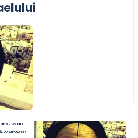
aelului
lian cu un copil
 de controverse