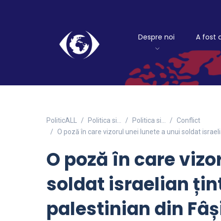
Despre noi
A fost 
PoliticALL
Politica si…
Politica si...
Conflict
O poză în care vizorul unei lunete a unui soldat israeli
O poză în care vizo
soldat israelian țin
palestinian din Fâș