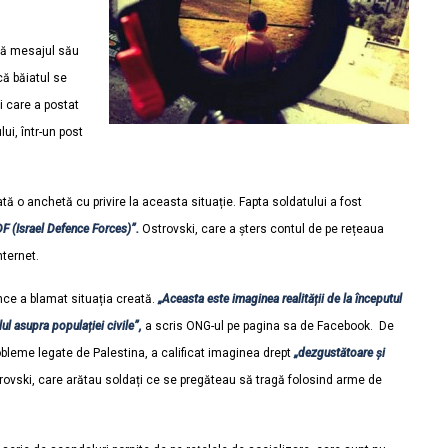
însă mesajul său
că băiatul se
i care a postat
ui, într-un post
ă o anchetă cu privire la aceasta situație. Fapta soldatului a fost
DF (Israel Defence Forces)”.
Ostrovski, care a șters contul de pe rețeaua
nternet.
ence a blamat situația creată.
„Aceasta este imaginea realității de la începutul
l asupra populației civile”,
a scris ONG-ul pe pagina sa de Facebook. De
obleme legate de Palestina, a calificat imaginea drept
„dezgustătoare și
Ostrovski, care arătau soldați ce se pregăteau să tragă folosind arme de