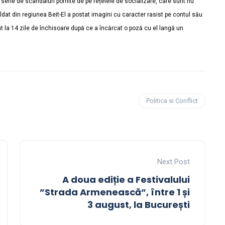
 serie de scandaluri pornite de pe rețelele de socializare, care sunt nu
dat din regiunea Beit-El a postat imagini cu caracter rasist pe contul său
 la 14 zile de închisoare după ce a încărcat o poză cu el langă un
Politica si Conflict
Next Post
A doua ediție a Festivalului
”Strada Armenească”, între 1 și
3 august, la București