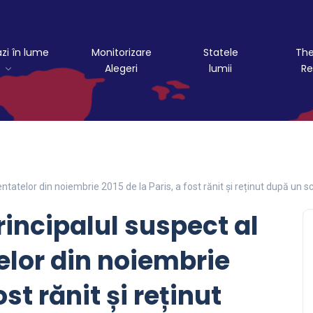
azi în lume
Monitorizare
Statele
The
Alegeri
lumii
Re
ntatelor din noiembrie 2015 de la Paris, a fost rănit și reținut după un 
incipalul suspect al
elor din noiembrie
ost rănit și reținut