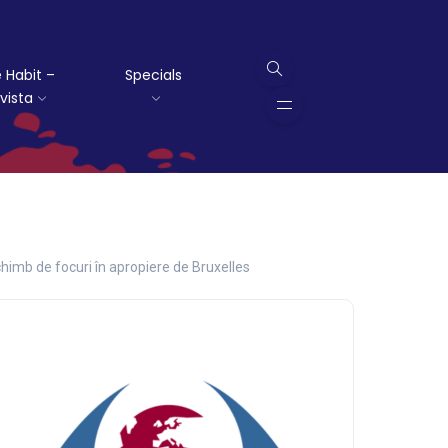
 Habit –
Specials
vista
schimb de focuri în apropiere de Bruxelles