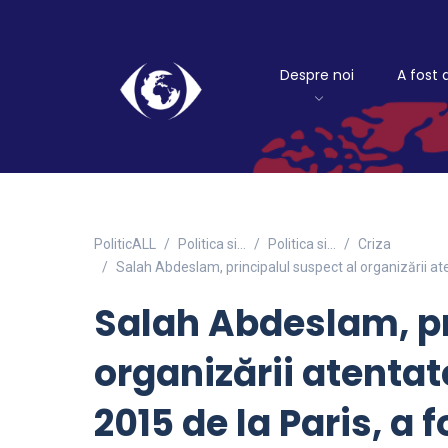
Despre noi
A fost 
PoliticALL
Politica si…
Politica si...
Criza
Salah Abdeslam, principalul suspect al organizării ate
Salah Abdeslam, pr
organizării atentat
2015 de la Paris, a f