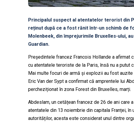
Principalul suspect al atentatelor terorist din
reținut după ce a fost rănit într-un schimb de fo
Molenbeek, din împrejurimile Bruxelles-ului, au
Guardian.
Președintele francez Francois Hollande a afirmat că
cu atentatele teroriste de la Paris, însă nu a putut
Mai multe focuri de armă și explozii au fost auzite
Eric Van der Sypt a confirmat că amprentele lui Ab
percheziționat în zona Forest din Bruxelles, marți.
Abdeslam, un cetățean francez de 26 de ani care a co
atentatele din 13 noiembrie din capitala Franței, în
autorităților, acesta este considerat unul dintre organ