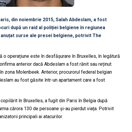
 Paris, din noiembrie 2015, Salah Abdeslam, a fost
curi după un raid al poliției belgiene în regiunea
 anuțat surse ale presei belgiene, potrivit The
 o operațiune este în desfășurare în Bruxelles, în legătură
 confirma anterior dacă Abdeslam a fost rănit sau reținut.
 în zona Molenbeek. Anterior, procurorul federal belgian
deslam au fost găsite într-un apartament care a fost
pilărit în Bruxelles, a fugit din Paris în Belgia după
 urma cărora 130 de persoane și-au pierdut viața. Potrivit
izatorii principali ai atacurilor.