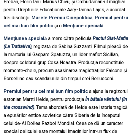
Breban, Florin Iaru, Marius Chivu, și Ombudsman-ul maghiar
pentru Drepturile Educaționale Aáry-Támas Lajos, a acordat
trei disctinţii:
Marele Premiu Cinepolitica
,
Premiul pentru
cel mai bun film politic
şi o
Menţiune specială
.
Menţiunea specială
a mers către pelicula
Pactul Stat-Mafia
(La Trattativa)
, regizată de Sabina Guzzanti. Filmul pleacă de
la mărturia lui Gaspare Spatuzza, un lider mafiot Sicilian,
despre celebrul grup Cosa Noastra. Producţia reconstituie
momente-cheie, precum asasinarea magistraţilor Falcone şi
Borsellino sau scandalurile din timpul erei Berlusconi.
Premiul pentru cel mai bun film politic
a ajuns la regizorul
estonian Martti Helde, pentru producţia
În bătaia vântului (In
the crosswind)
. Tema abordată de Helde este istoria tragică
a epurărilor entice sovietice către Siberia de la începutul
celui de-Al Doilea Razboi Mondial. Ceea ce dă un caracter
special peliculei este montajul imaginilor într-un flux de