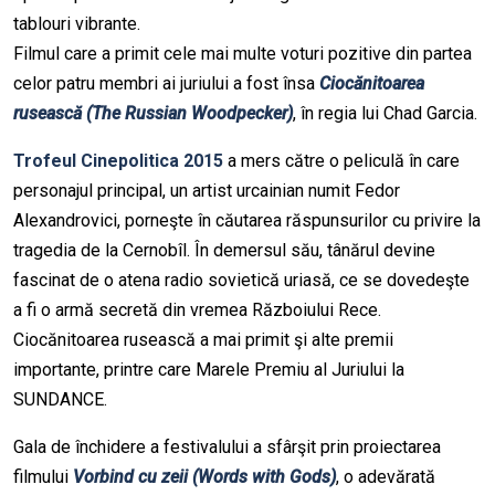
tablouri vibrante.
Filmul care a primit cele mai multe voturi pozitive din partea
celor patru membri ai juriului a fost însa
Ciocănitoarea
rusească (The Russian Woodpecker)
, în regia lui Chad Garcia.
Trofeul Cinepolitica 2015
a mers către o peliculă în care
personajul principal, un artist urcainian numit Fedor
Alexandrovici, porneşte în căutarea răspunsurilor cu privire la
tragedia de la Cernobîl. În demersul său, tânărul devine
fascinat de o atena radio sovietică uriasă, ce se dovedeşte
a fi o armă secretă din vremea Războiului Rece.
Ciocănitoarea rusească a mai primit şi alte premii
importante, printre care Marele Premiu al Juriului la
SUNDANCE.
Gala de închidere a festivalului a sfârşit prin proiectarea
filmului
Vorbind cu zeii (Words with Gods)
, o adevărată