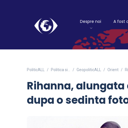
Despre noi
A fost 
PoliticALL
Politica si…
GeopoliticALL
Orient
R
Rihanna, alungata
dupa o sedinta fot