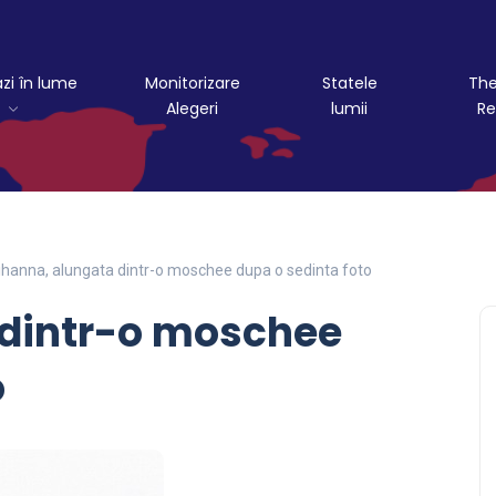
azi în lume
Monitorizare
Statele
The
Alegeri
lumii
Re
ihanna, alungata dintr-o moschee dupa o sedinta foto
 dintr-o moschee
o