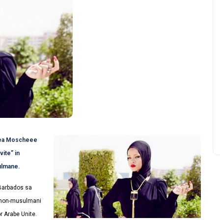
area Moscheee
vite” in
sulmane.
 Barbados sa
ru non-musulmani
or Arabe Unite.