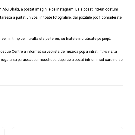
in Abu Dhabi, a postat imaginile pe Instagram. Ea a pozat intr-un costum
reata a purtat un voal in toate fotografiile, dar pozitiile pot fi considerate
ei, in timp ce intr-alta sta pe teren, cu bratele incrutisate pe piept.
Mosque Centre a informat ca „solista de muzica pop a intrat intr-o vizita
fost rugata sa paraseasca moscheea dupa ce a pozat intr-un mod care nu se