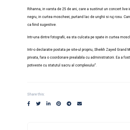
Rihanna, in varsta de 25 de ani, care a sustinut un concert live 
negru, in curtea moscheei, purtand lac de unghii si ruj rosu. Canta
ca fiind sugestive.
Intr-una dintre fotografii, ea sta culcata pe spate in curtea mosche
Intr-o declaratie postata pe site-ul propriu, Sheikh Zayed Grand 
privata, fara o coordonare prealabila cu administratorii. Ea a 
potiveste cu statutul sacru al complexului”.
Share this: