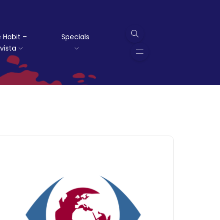
 Habit –
Specials
vista