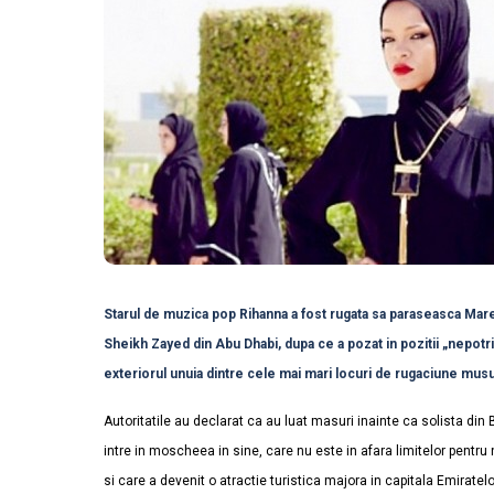
Starul de muzica pop Rihanna a fost rugata sa paraseasca M
Sheikh Zayed din Abu Dhabi, dupa ce a pozat in pozitii „nepotri
exteriorul unuia dintre cele mai mari locuri de rugaciune mu
Autoritatile au declarat ca au luat masuri inainte ca solista din
intre in moscheea in sine, care nu este in afara limitelor pent
si care a devenit o atractie turistica majora in capitala Emiratel