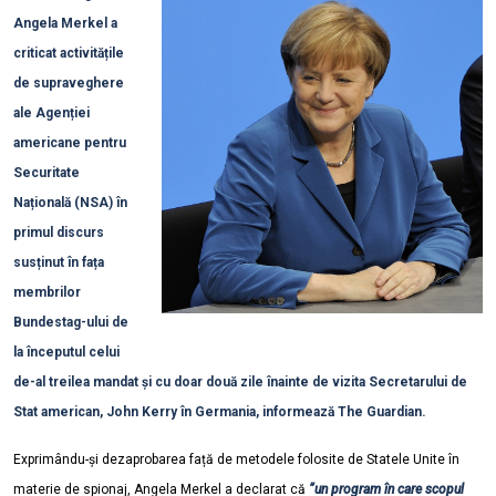
Angela Merkel a
criticat activitățile
de supraveghere
ale Agenției
americane pentru
Securitate
Națională (NSA) în
primul discurs
susținut în fața
membrilor
Bundestag-ului de
la începutul celui
de-al treilea mandat și cu doar două zile înainte de vizita Secretarului de
Stat american, John Kerry în Germania, informează The Guardian.
Exprimându-și dezaprobarea față de metodele folosite de Statele Unite în
materie de spionaj, Angela Merkel a declarat că
”un program în care scopul