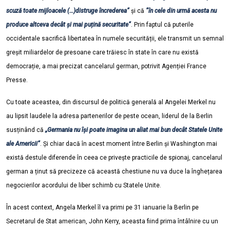
scuză toate mijloacele (…)distruge încrederea”
și că
”în cele din urmă acesta nu
produce altceva decât și mai puțină securitate”
. Prin faptul că puterile
occidentale sacrifică libertatea în numele securității, ele transmit un semnal
greșit miliardelor de presoane care trăiesc în state în care nu există
democrație, a mai precizat cancelarul german, potrivit Agenției France
Presse.
Cu toate aceastea, din discursul de politică generală al Angelei Merkel nu
au lipsit laudele la adresa partenerilor de peste ocean, liderul de la Berlin
susținând că
„Germania nu își poate imagina un aliat mai bun decât Statele Unite
ale Americii”
. Și chiar dacă în acest moment între Berlin și Washington mai
există destule diferende în ceea ce privește practicile de spionaj, cancelarul
german a ținut să precizeze că această chestiune nu va duce la înghețarea
negocierilor acordului de liber schimb cu Statele Unite.
Î
n acest context, Angela Merkel îl va primi pe 31 ianuarie la Berlin pe
Secretarul de Stat american, John Kerry, aceasta fiind prima întâlnire cu un