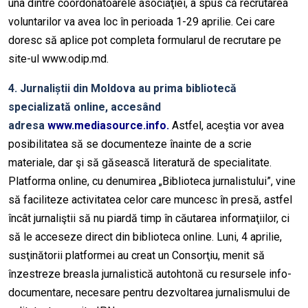
una dintre coordonatoarele asociaţiei, a spus că recrutarea
voluntarilor va avea loc în perioada 1-29 aprilie. Cei care
doresc să aplice pot completa formularul de recrutare pe
site-ul www.odip.md.
4. Jurnaliștii din Moldova au prima bibliotecă
specializată online, accesând
adresa
www.mediasource.info
.
Astfel, aceştia vor avea
posibilitatea să se documenteze înainte de a scrie
materiale, dar şi să găsească literatură de specialitate.
Platforma online, cu denumirea „Biblioteca jurnalistului”, vine
să faciliteze activitatea celor care muncesc în presă, astfel
încât jurnaliştii să nu piardă timp în căutarea informaţiilor, ci
să le acceseze direct din biblioteca online. Luni, 4 aprilie,
susţinătorii platformei au creat un Consorţiu, menit să
înzestreze breasla jurnalistică autohtonă cu resursele info-
documentare, necesare pentru dezvoltarea jurnalismului de