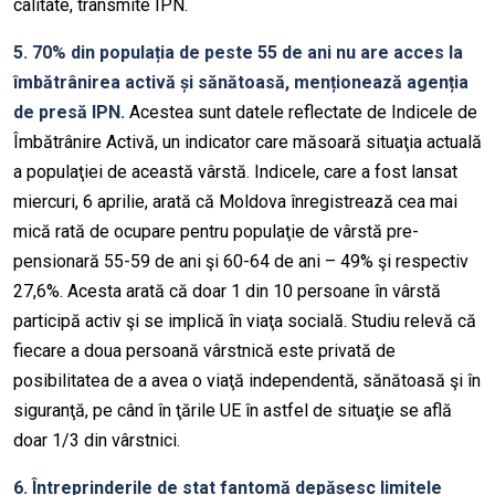
calitate, transmite IPN.
5. 70% din populația de peste 55 de ani nu are acces la
îmbătrânirea activă și sănătoasă, menționează agenția
de presă IPN.
Acestea sunt datele reflectate de Indicele de
Îmbătrânire Activă, un indicator care măsoară situaţia actuală
a populaţiei de această vârstă. Indicele, care a fost lansat
miercuri, 6 aprilie, arată că Moldova înregistrează cea mai
mică rată de ocupare pentru populaţie de vârstă pre-
pensionară 55-59 de ani şi 60-64 de ani – 49% şi respectiv
27,6%. Acesta arată că doar 1 din 10 persoane în vârstă
participă activ şi se implică în viaţa socială. Studiu relevă că
fiecare a doua persoană vârstnică este privată de
posibilitatea de a avea o viaţă independentă, sănătoasă şi în
siguranţă, pe când în ţările UE în astfel de situaţie se află
doar 1/3 din vârstnici.
6. Întreprinderile de stat fantomă depășesc limitele