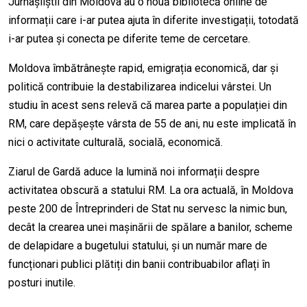
Jurnașliștii din Moldova au o nouă bibliotecă online de
informații care i-ar putea ajuta în diferite investigații, totodată
i-ar putea și conecta pe diferite teme de cercetare.
Moldova îmbătrânește rapid, emigrația economică, dar și
politică contribuie la destabilizarea indicelui vârstei. Un
studiu în acest sens relevă că marea parte a populației din
RM, care depășește vârsta de 55 de ani, nu este implicată în
nici o activitate culturală, socială, economică.
Ziarul de Gardă aduce la lumină noi informații despre
activitatea obscură a statului RM. La ora actuală, în Moldova
peste 200 de Întreprinderi de Stat nu servesc la nimic bun,
decât la crearea unei mașinării de spălare a banilor, scheme
de delapidare a bugetului statului, și un număr mare de
funcționari publici plătiți din banii contribuabilor aflați în
posturi inutile.