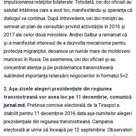
impulsionarea relaţiilor bilaterale. Totodată, cei doi oficiali au
salutat întâlnirea care a avut loc, manifestându-şi speranţa că
dialogul va continua. După întrevedere, cei doi miniştri au
semnat un plan de consultări privind activităţile în 2016 şi
2017 ale celor două ministere. Andrei Galbur a remarcat că
şi-a manifestat interesul de a dezvolta mecanisme pentru
protecţia migranţilor, deoarece un număr mare de moldoveni
muncesc în Rusia. De asemenea, cei doi oficiali şi-au
concentrat atenţia şi pe problematica transnistreană
subliniind importanţa relansării negocierilor în formatul 5+2.
2. Aşa-zisele alegeri prezidenţiale din regiunea
transnistreană vor avea loc pe 11 decembrie, comunică
jurnal.md.
Pretinsa comisie electorală de la Tiraspol a
stabilit pentru 11 decembrie 2016 data aşa-numitelor alegeri
prezidenţiale din regiunea transnistreană. Campania
electorală ar urma să înceapă pe 12 septembrie. Observatori