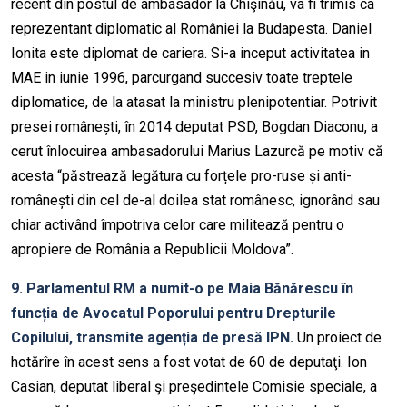
recent din postul de ambasador la Chişinău, va fi trimis ca
reprezentant diplomatic al României la Budapesta. Daniel
Ionita este diplomat de cariera. Si-a inceput activitatea in
MAE in iunie 1996, parcurgand succesiv toate treptele
diplomatice, de la atasat la ministru plenipotentiar. Potrivit
presei românești, în 2014 deputat PSD, Bogdan Diaconu, a
cerut înlocuirea ambasadorului Marius Lazurcă pe motiv că
acesta “păstrează legătura cu forțele pro-ruse și anti-
românești din cel de-al doilea stat românesc, ignorând sau
chiar activând împotriva celor care militează pentru o
apropiere de România a Republicii Moldova”.
9. Parlamentul RM a numit-o pe Maia Bănărescu în
funcția de Avocatul Poporului pentru Drepturile
Copilului, transmite agenția de presă IPN.
Un proiect de
hotărîre în acest sens a fost votat de 60 de deputaţi. Ion
Casian, deputat liberal şi preşedintele Comisie speciale, a