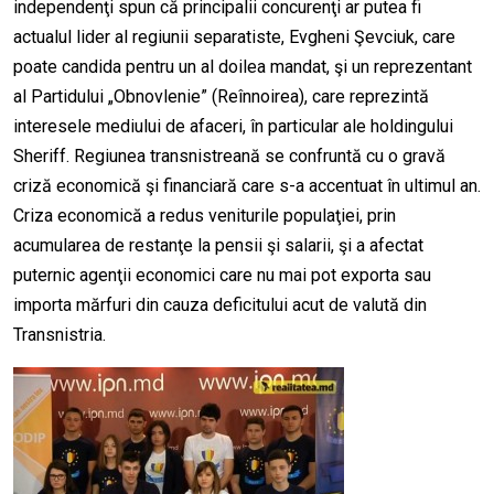
independenţi spun că principalii concurenţi ar putea fi
actualul lider al regiunii separatiste, Evgheni Şevciuk, care
poate candida pentru un al doilea mandat, şi un reprezentant
al Partidului „Obnovlenie” (Reînnoirea), care reprezintă
interesele mediului de afaceri, în particular ale holdingului
Sheriff. Regiunea transnistreană se confruntă cu o gravă
criză economică şi financiară care s-a accentuat în ultimul an.
Criza economică a redus veniturile populaţiei, prin
acumularea de restanţe la pensii şi salarii, şi a afectat
puternic agenţii economici care nu mai pot exporta sau
importa mărfuri din cauza deficitului acut de valută din
Transnistria.