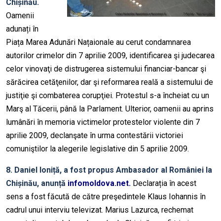
Chișinău.
Oamenii
adunați în
Piața Marea Adunări Națaionale au cerut condamnarea
autorilor crimelor din 7 aprilie 2009, identificarea şi judecarea
celor vinovaţi de distrugerea sistemului financiar-bancar şi
sărăcirea cetăţenilor, dar şi reformarea reală a sistemului de
justiţie şi combaterea corupţiei. Protestul s-a încheiat cu un
Marş al Tăcerii, până la Parlament. Ulterior, oamenii au aprins
lumânări în memoria victimelor protestelor violente din 7
aprilie 2009, declanşate în urma contestării victoriei
comuniştilor la alegerile legislative din 5 aprilie 2009.
8. Daniel Ioniță, a fost propus Ambasador al României la
Chișinău, anunță
infomoldova.net.
Declarația în acest
sens a fost făcută de către preşedintele Klaus Iohannis în
cadrul unui interviu televizat. Marius Lazurca, rechemat