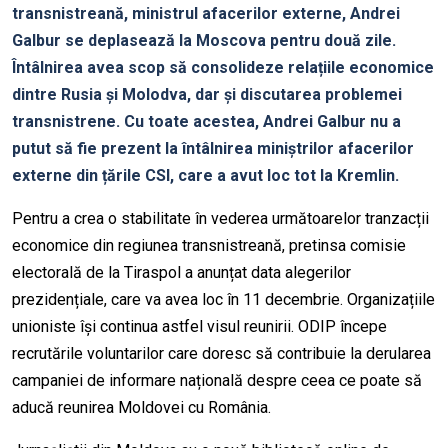
transnistreană, ministrul afacerilor externe, Andrei
Galbur se deplasează la Moscova pentru două zile.
Întâlnirea avea scop să consolideze relațiile economice
dintre Rusia și Molodva, dar și discutarea problemei
transnistrene. Cu toate acestea, Andrei Galbur nu a
putut să fie prezent la întâlnirea miniștrilor afacerilor
externe din țările CSI, care a avut loc tot la Kremlin.
Pentru a crea o stabilitate în vederea următoarelor tranzacții
economice din regiunea transnistreană, pretinsa comisie
electorală de la Tiraspol a anunțat data alegerilor
prezidențiale, care va avea loc în 11 decembrie. Organizațiile
unioniste își continua astfel visul reunirii. ODIP începe
recrutările voluntarilor care doresc să contribuie la derularea
campaniei de informare națională despre ceea ce poate să
aducă reunirea Moldovei cu România.