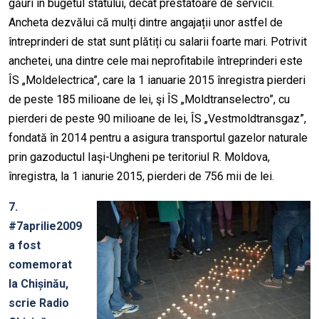
găuri în bugetul statului, decât prestatoare de servicii.
Ancheta dezvălui că mulți dintre angajații unor astfel de
întreprinderi de stat sunt plătiți cu salarii foarte mari. Potrivit
anchetei, una dintre cele mai neprofitabile întreprinderi este
ÎS „Moldelectrica”, care la 1 ianuarie 2015 înregistra pierderi
de peste 185 milioane de lei, şi ÎS „Moldtranselectro”, cu
pierderi de peste 90 milioane de lei, ÎS „Vestmoldtransgaz”,
fondată în 2014 pentru a asigura transportul gaze­lor naturale
prin gazoductul Iaşi-Ungheni pe teritoriul R. Moldova,
înregistra, la 1 ianurie 2015, pierderi de 756 mii de lei.
7.
#7aprilie2009
a fost
comemorat
la Chișinău,
scrie Radio