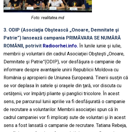
Foto: realitatea.md
3. ODIP (Asociaţia Obştească „Onoare, Demnitate şi
Patrie”) lansează campania PRIMĂVARA SE NUMĂRĂ
ROMÂNII, potrivit
Radioorhei.info
.
În lunile iunie şi iulie,
membrii şi voluntarii din cadrul Asociaţiei Obşteşti „Onoare,
Demnitate şi Patrie”(ODIP), vor desfăşura o campanie de
informare despre avantajele unirii Republicii Moldova cu
România şi apropierii de Uniunea Europeană. Tinerii susţin că
se vor deplasa în satele şi oraşele din ţară, vor discuta cu
cetăţenii, vor împărţi pliante şi panglici tricolore. În acest
sens, pe parcursul lunii aprilie va fi desfăşurată o campanie
de recrutare a voluntarilor. Membrii asociaţiei spun că în
cadrul campaniei vor fi implicaţi sute de voluntari şi în acest
sens a fost lansată o campanie de recrutare. Tatiana Rebeja,