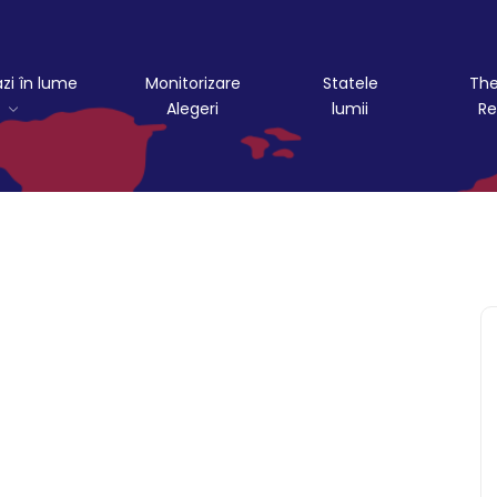
azi în lume
Monitorizare
Statele
The
Alegeri
lumii
Re