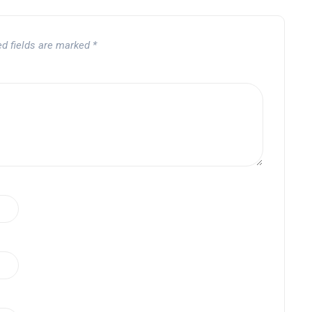
ed fields are marked
*