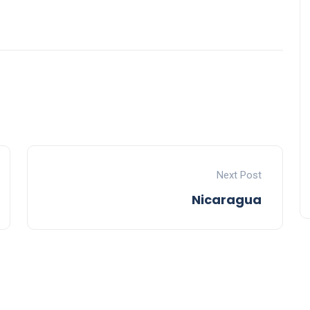
Next Post
Nicaragua