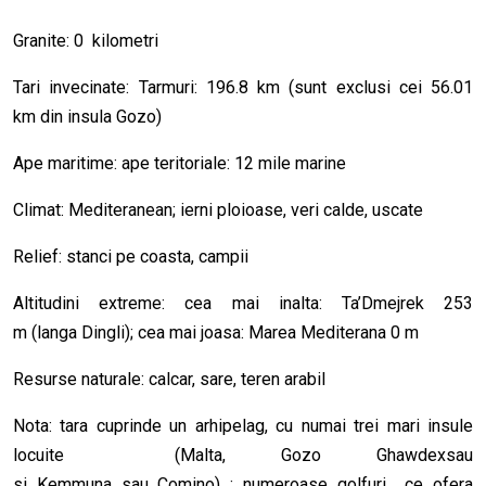
Granite: 0 kilometri
Tari invecinate: Tarmuri: 196.8 km (sunt exclusi cei 56.01
km din insula Gozo)
Ape maritime: ape teritoriale: 12 mile marine
Climat: Mediteranean; ierni ploioase, veri calde, uscate
Relief: stanci pe coasta, campii
Altitudini extreme: cea mai inalta: Ta’Dmejrek 253
m (langa Dingli); cea mai joasa: Marea Mediterana 0 m
Resurse naturale: calcar, sare, teren arabil
Nota: tara cuprinde un arhipelag, cu numai trei mari insule
locuite (Malta, Gozo Ghawdexsau
si Kemmuna sau Comino) ; numeroase golfuri ce ofera