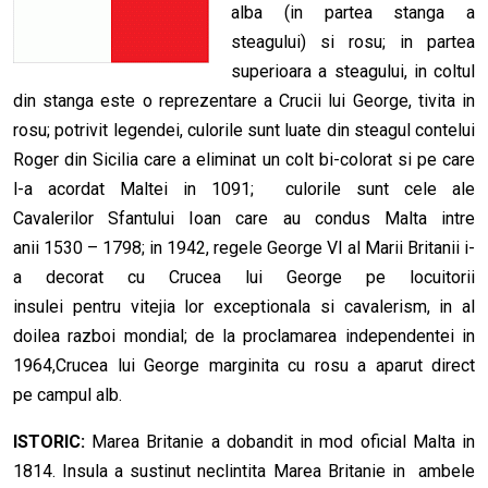
alba (in partea stanga a
steagului) si rosu; in partea
superioara a steagului, in coltul
din stanga este o reprezentare a Crucii lui George, tivita in
rosu; potrivit legendei, culorile sunt luate din steagul contelui
Roger din Sicilia care a eliminat un colt bi-colorat si pe care
l-a acordat Maltei in 1091; culorile sunt cele ale
Cavalerilor Sfantului Ioan care au condus Malta intre
anii 1530 – 1798; in 1942, regele George VI al Marii Britanii i-
a decorat cu Crucea lui George pe locuitorii
insulei pentru vitejia lor exceptionala si cavalerism, in al
doilea razboi mondial; de la proclamarea independentei in
1964,Crucea lui George marginita cu rosu a aparut direct
pe campul alb.
ISTORIC:
Marea Britanie a dobandit in mod oficial Malta in
1814. Insula a sustinut neclintita Marea Britanie in ambele