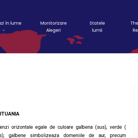
azi în lume
Monitorizare
Statele
The
Alegeri
lumii
Re
LITUANIA
enzi orizontale egale de culoare galbena (sus), verde (
jos); galbene simbolizeaza domeniile de aur, precum