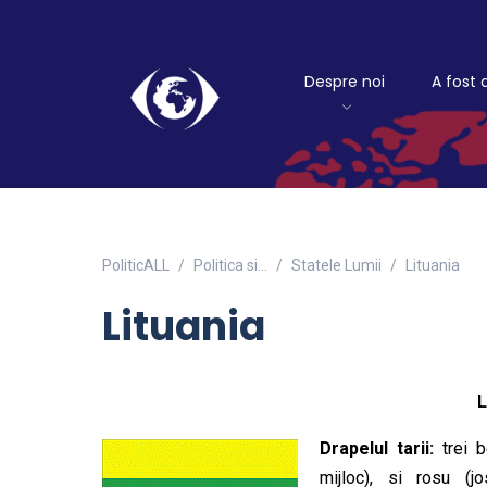
Despre noi
A fost 
PoliticALL
Politica si…
Statele Lumii
Lituania
Lituania
Drapelul tarii:
trei b
mijloc), si rosu (