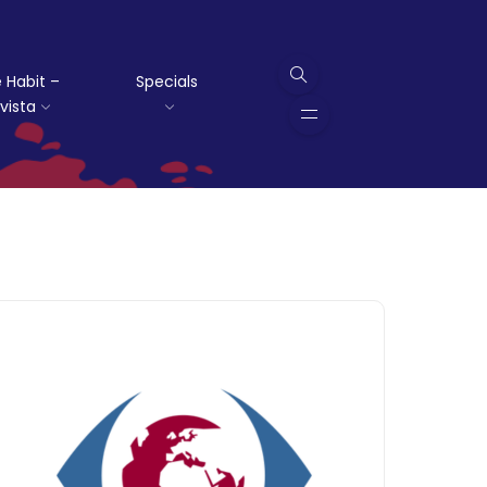
 Habit –
Specials
vista