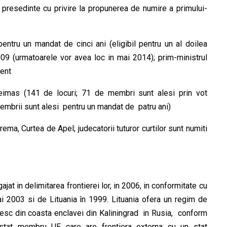
e presedinte cu privire la propunerea de numire a primului-
entru un mandat de cinci ani (eligibil pentru un al doilea
009 (urmatoarele vor avea loc in mai 2014); prim-ministrul
ment
Seimas (141 de locuri; 71 de membri sunt alesi prin vot
membrii sunt alesi pentru un mandat de patru ani)
rema, Curtea de Apel; judecatorii tuturor curtilor sunt numiti
ajat in delimitarea frontierei lor, in 2006, in conformitate cu
mai 2003 si de Lituania în 1999. Lituania ofera un regim de
toresc din coasta enclavei din Kaliningrad in Rusia, conform
n stat membru UE care are frontiera externa cu un stat