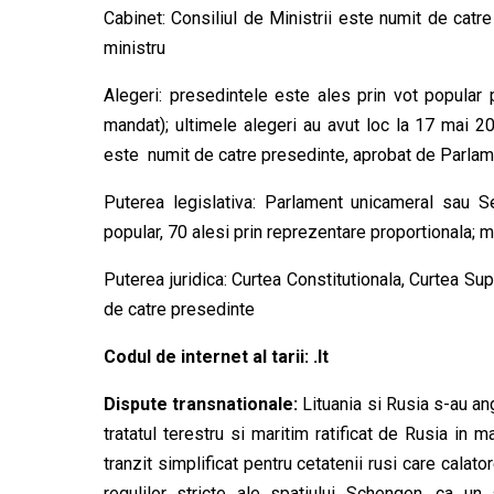
Cabinet: Consiliul de Ministrii este numit de catr
ministru
Alegeri: presedintele este ales prin vot popular p
mandat); ultimele alegeri au avut loc la 17 mai 2
este numit de catre presedinte, aprobat de Parla
Puterea legislativa: Parlament unicameral sau 
popular, 70 alesi prin reprezentare proportionala; 
Puterea juridica: Curtea Constitutionala, Curtea Sup
de catre presedinte
Codul de internet al tarii: .lt
Dispute transnationale:
Lituania si Rusia s-au ang
tratatul terestru si maritim ratificat de Rusia in 
tranzit simplificat pentru cetatenii rusi care cala
regulilor stricte ale spatiului Schengen, ca u