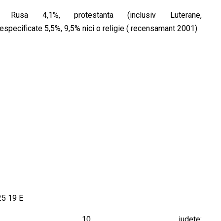
a Rusa 4,1%, protestanta (inclusiv Luterane,
nespecificate 5,5%, 9,5% nici o religie ( recensamant 2001)
25 19 E
strative: 10 judete: