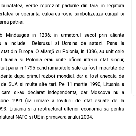
i bunătatea, verde reprezint padurile din tara, in legatura
ertatea si speranta; culoarea rosie simbolizeaza curajul si
rea patriei.
ub Mindaugas in 1236; in urmatorul secol prin aliante
ntru a include Belarusul si Ucraina de astazi. Pana la
 stat din Europa. O alianţă cu Polonia, in 1386, au unit cele
tuania si Polonia erau unite oficial intr-un stat singur,
etuit pana in 1795 cand ramasitele sale au fost impartite de
pendenta dupa primul razboi mondial, dar a fost anexata de
de SUA si multe alte tari. Pe 11 martie 1990, Lituania a
ce care si-au declarat independenta, dar Moscova nu a
rie 1991 (ca urmare a loviturii de stat esuate de la
93. Lituania si-a restructurat ulterior economia sa pentru
 alaturat NATO si UE in primavara anului 2004.