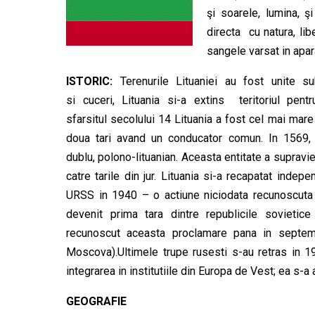
şi soarele, lumina, ş
directa cu natura, lib
sangele varsat in apara
ISTORIC:
Terenurile Lituaniei au fost unite s
si cuceri, Lituania si-a extins teritoriul pe
sfarsitul secolului 14 Lituania a fost cel mai mare
doua tari avand un conducator comun. In 1569, Li
dublu, polono-lituanian. Aceasta entitate a supravi
catre tarile din jur. Lituania si-a recapatat inde
URSS in 1940 – o actiune niciodata recunoscuta 
devenit prima tara dintre republicile sovieti
recunoscut aceasta proclamare pana in septemb
Moscova).Ultimele trupe rusesti s-au retras in 19
integrarea in institutiile din Europa de Vest; ea s-a
GEOGRAFIE