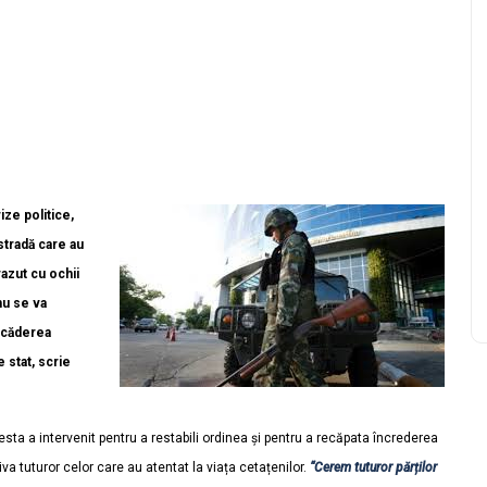
ize politice,
stradă care au
azut cu ochii
nu se va
u căderea
 stat, scrie
ta a intervenit pentru a restabili ordinea și pentru a recăpata încrederea
iva tuturor celor care au atentat la viața cetațenilor.
“Cerem tuturor părților