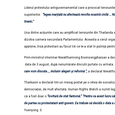
Liderul protestului antiguvernamental care a provocat tensiunile 
suporterilor :
“legea marțială nu afectează revolta noastră civilă … 
tiranic.”
Una dintre acţiunile care au amplificat tensiunile din Thailanda 
dizolva camera secundară Parlamentului. Aceasta a cerut organizar
aparține, însă protestarii au făcut tot ce le-a stat în putință pentr
Prim-ministrul interimar Niwatthamrong Boonsongphaisan a decla
data de 3 august, după nenumărate discutii purtate cu armata.
care vom discuta…, inclusiv alegeri și reformă “,
a declarat Niwattha
Tharkasin a declarat într-un mesaj postat pe o retea de socializa
democrației, de mult afectată. Human Rights Watch a numit leg
că a fost doar o
“lovitură de stat fantomă.”
“Pentru ca acest lucru să
de partea cu protestatarii anti-guvern. Ea trebuie să decidă o data a 
Yuenyong. S