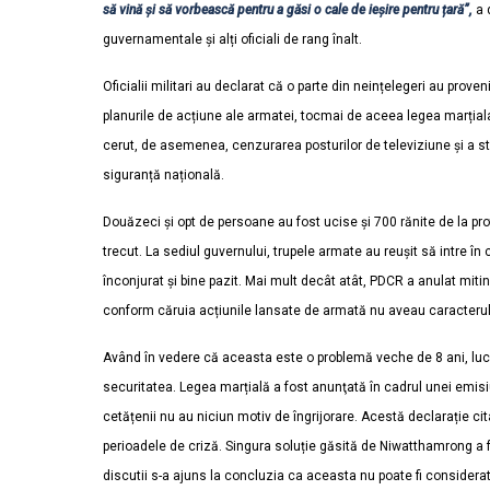
să vină și să vorbească pentru a găsi o cale de ieșire pentru țară”,
a d
guvernamentale și alți oficiali de rang înalt.
Oficialii militari au declarat că o parte din neințelegeri au proveni
planurile de acțiune ale armatei, tocmai de aceea legea marțiala
cerut, de asemenea, cenzurarea posturilor de televiziune și a sta
siguranță națională.
Douăzeci și opt de persoane au fost ucise și 700 rănite de la pr
trecut. La sediul guvernului, trupele armate au reușit să intre î
înconjurat și bine pazit. Mai mult decât atât, PDCR a anulat miti
conform căruia acțiunile lansate de armată nu aveau caracterul u
Având în vedere că aceasta este o problemă veche de 8 ani, lucr
securitatea. Legea marțială a fost anunţată în cadrul unei emis
cetățenii nu au niciun motiv de îngrijorare. Acestă declarație cit
perioadele de criză. Singura soluție găsită de Niwatthamrong a
discutii s-a ajuns la concluzia ca aceasta nu poate fi considerată