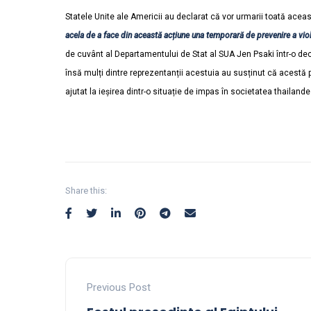
Statele Unite ale Americii au declarat că vor urmarii toată aceas
acela de a face din această acțiune una temporară de prevenire a viole
de cuvânt al Departamentului de Stat al SUA Jen Psaki într-o dec
însă mulți dintre reprezentanții acestuia au susținut că acestă p
ajutat la ieșirea dintr-o situație de impas în societatea thailand
Share this:
Previous Post