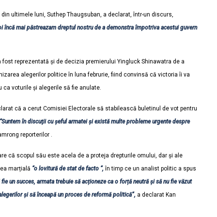
din ultimele luni, Suthep Thaugsuban, a declarat, într-un discurs,
Noi încă mai păstreazam dreptul nostru de a demonstra împotriva acestui guvern
a fost reprezentată și de decizia premierului Yingluck Shinawatra de a
ea alegerilor politice în luna februrie, fiind convinsă că victoria îi va
u ca voturile și alegerile să fie anulate.
rat că a cerut Comisiei Electorale să stabilească buletinul de vot pentru
“Suntem în discuţii cu șeful armatei și există multe probleme urgente despre
mrong reporterilor .
re că scopul său este acela de a proteja drepturile omului, dar și ale
ea marțială
“o lovitură de stat de facto “,
în timp ce un analist politic a spus
 fie un succes, armata trebuie să acționeze ca o forță neutră și să nu fie văzut
alegerilor și să înceapă un proces de reformă politică”,
a declarat Kan