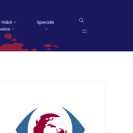
 Habit –
Specials
vista