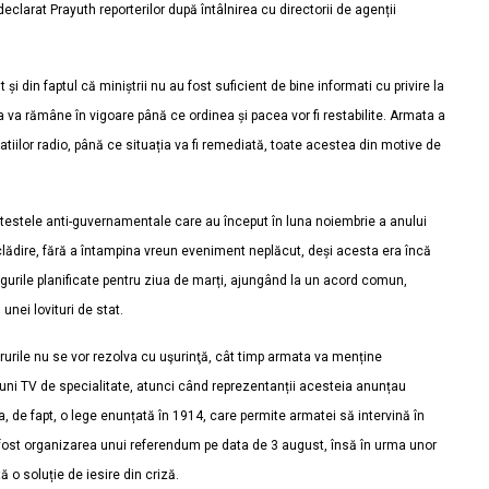
eclarat Prayuth reporterilor după întâlnirea cu directorii de agenții
t și din faptul că miniștrii nu au fost suficient de bine informati cu privire la
 va rămâne în vigoare până ce ordinea și pacea vor fi restabilite. Armata a
tiilor radio, până ce situația va fi remediată, toate acestea din motive de
otestele anti-guvernamentale care au început în luna noiembrie a anului
n clădire, fără a întampina vreun eveniment neplăcut, deși acesta era încă
ngurile planificate pentru ziua de marți, ajungând la un acord comun,
nei lovituri de stat.
urile nu se vor rezolva cu uşurinţă, cât timp armata va menține
iuni TV de specialitate, atunci când reprezentanții acesteia anunțau
a, de fapt, o lege enunțată în 1914, care permite armatei să intervină în
 fost organizarea unui referendum pe data de 3 august, însă în urma unor
 o soluție de iesire din criză.