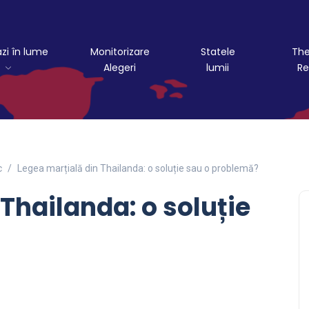
azi în lume
Monitorizare
Statele
The
Alegeri
lumii
Re
c
Legea marțială din Thailanda: o soluție sau o problemă?
Thailanda: o soluție