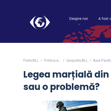
Despre noi
A fost 
PoliticALL
Politica si…
GeopoliticALL
Asia-Pacifi
Legea marțială din 
sau o problemă?