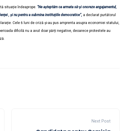
tă situație îndeaprope.
“Ne așteptăm ca armata să-și onoreze angajamentul,
nței , și nu pentru a submina instituțiile democratice”,
a declarat purtătorul
larație. Cele 6 luni de criză și-au pus amprenta asupra economiei statului,
erioada dificilă nu a avut doar părți negative, deoarece protestele au
eză.
Next Post