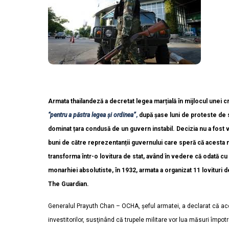
Armata thailandeză a decretat legea marțială în mijlocul unei cr
“pentru a păstra legea și ordinea”
,
după șase luni de proteste de 
dominat țara condusă de un guvern instabil. Decizia nu a fost v
buni de către reprezentanții guvernului care speră că acesta 
transforma într-o lovitura de stat, având în vedere că odată c
monarhiei absolutiste, în 1932, armata a organizat 11 lovituri de
The Guardian.
Generalul Prayuth Chan – OCHA, șeful armatei, a declarat că aces
investitorilor, susţinând că trupele militare vor lua măsuri împotr