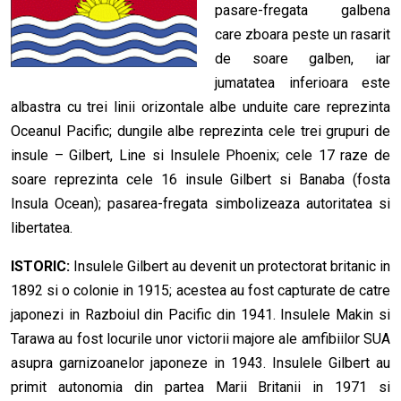
pasare-fregata galbena
care zboara peste un rasarit
de soare galben, iar
jumatatea inferioara este
albastra cu trei linii orizontale albe unduite care reprezinta
Oceanul Pacific; dungile albe reprezinta cele trei grupuri de
insule – Gilbert, Line si Insulele Phoenix; cele 17 raze de
soare reprezinta cele 16 insule Gilbert si Banaba (fosta
Insula Ocean); pasarea-fregata simbolizeaza autoritatea si
libertatea.
ISTORIC:
Insulele Gilbert au devenit un protectorat britanic in
1892 si o colonie in 1915; acestea au fost capturate de catre
japonezi in Razboiul din Pacific din 1941. Insulele Makin si
Tarawa au fost locurile unor victorii majore ale amfibiilor SUA
asupra garnizoanelor japoneze in 1943. Insulele Gilbert au
primit autonomia din partea Marii Britanii in 1971 si