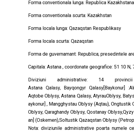
Forma conventionala lunga: Republica Kazakhstana
Forma conventionala scurta: Kazakhstan
Forma locala lunga: Qazaqstan Respublikasy
Forma locala scurta: Qazaqstan
Forma de guvernamant: Republica; presedintele are a
Capitala: Astana , coordonate geografice: 51 10 N, 
Diviziuni administrative: 14 pro
Astana Qalasy, Bayqongyr Qalasy[Baykonur] :A
Aqtobe Oblysy, Astana Qalasy, AtyrauOblysy, Bat
aykonur] , Mangghystau Oblysy (Aqtau), Ongtusti
Oblysy, Qaraghandy Oblysy, Qostanay Oblysy,Qyzy
an] (Oskemen),Soltustik Qazaqstan Oblysy (Petrop
Nota: diviziunile administrative poarta numele c