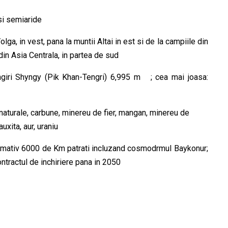
 si semiaride
lga, in vest, pana la muntii Altai in est si de la campiile din
 din Asia Centrala, in partea de sud
giri Shyngy (Pik Khan-Tengri) 6,995 m ; cea mai joasa:
naturale, carbune, minereu de fier, mangan, minereu de
uxita, aur, uraniu
oximativ 6000 de Km patrati incluzand cosmodrmul Baykonur;
ntractul de inchiriere pana in 2050