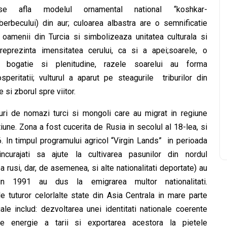
e afla modelul ornamental national “koshkar-
berbecului) din aur; culoarea albastra are o semnificatie
 oamenii din Turcia si simbolizeaza unitatea culturala si
 reprezinta imensitatea cerului, ca si a apei;soarele, o
 bogatie si plenitudine, razele soarelui au forma
peritatii; vulturul a aparut pe steagurile triburilor din
si zborul spre viitor.
ri de nomazi turci si mongoli care au migrat in regiune
tiune. Zona a fost cucerita de Rusia in secolul al 18-lea, si
. In timpul programului agricol “Virgin Lands” in perioada
urajati sa ajute la cultivarea pasunilor din nordul
a rusi, dar, de asemenea, si alte nationalitati deportate) au
n 1991 au dus la emigrarea multor nationalitati.
tuturor celorlalte state din Asia Centrala in mare parte
le includ: dezvoltarea unei identitati nationale coerente
de energie a tarii si exportarea acestora la pietele