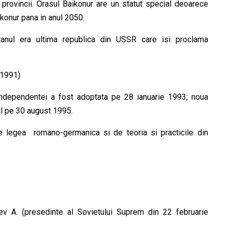
 provincii. Orasul Baikonur are un statut special deoarece
konur pana in anul 2050.
nul era ultima republica din USSR care isi proclama
(1991)
 independentei a fost adoptata pe 28 ianuarie 1993; noua
al pe 30 august 1995.
 de legea romano-germanica si de teoria si practicile din
ev A. (presedinte al Sovietului Suprem din 22 februarie