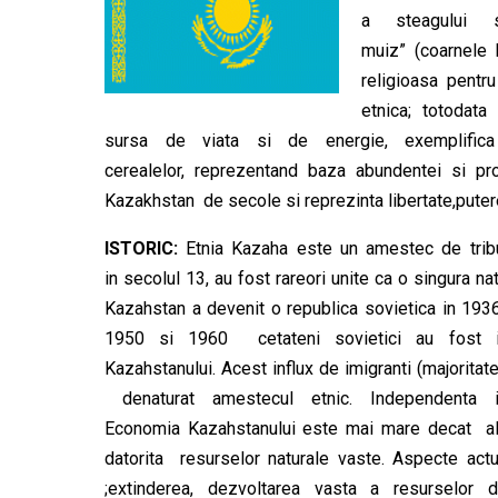
a steagului s
muiz” (coarnele 
religioasa pentru
etnica; totodata
sursa de viata si de energie, exemplifica
cerealelor, reprezentand baza abundentei si pros
Kazakhstan de secole si reprezinta libertate,putere 
ISTORIC:
Etnia Kazaha este un amestec de tribu
in secolul 13, au fost rareori unite ca o singura na
Kazahstan a devenit o republica sovietica in 1936
1950 si 1960 cetateni sovietici au fost inc
Kazahstanului. Acest influx de imigranti (majoritate
denaturat amestecul etnic. Independenta i
Economia Kazahstanului este mai mare decat ale 
datorita resurselor naturale vaste. Aspecte actua
;extinderea, dezvoltarea vasta a resurselor 