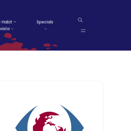
 Habit –
Specials
vista