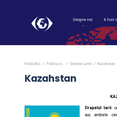
Despre noi
A fost 
PoliticALL
Politica si…
Statele Lumii
Kazahstan
Kazahstan
KA
Drapelul tarii:
u
aur, ambele cen