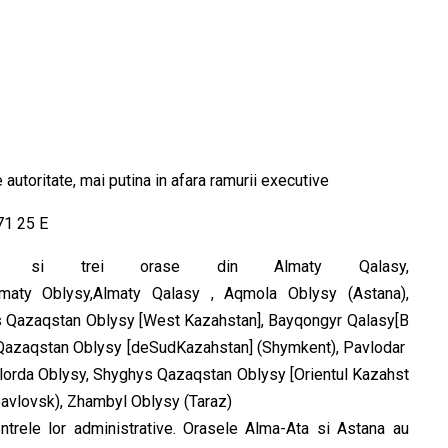
utoritate, mai putina in afara ramurii executive
71 25 E
vincii si trei orase din Almaty Qalasy,
lmaty Oblysy,Almaty Qalasy , Aqmola Oblysy (Astana),
ys Qazaqstan Oblysy [West Kazahstan], Bayqongyr Qalasy[B
k Qazaqstan Oblysy [deSudKazahstan] (Shymkent), Pavlodar
lorda Oblysy, Shyghys Qazaqstan Oblysy [Orientul Kazahst
avlovsk), Zhambyl Oblysy (Taraz)
entrele lor administrative. Orasele Alma-Ata si Astana au