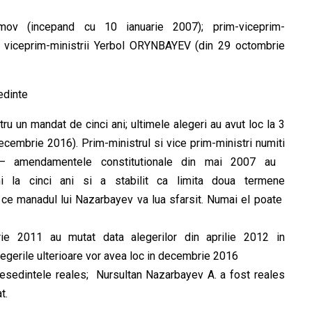
imov (incepand cu 10 ianuarie 2007); prim-viceprim-
 viceprim-ministrii Yerbol ORYNBAYEV (din 29 octombrie
edinte
ru un mandat de cinci ani; ultimele alegeri au avut loc la 3
ecembrie 2016). Prim-ministrul si vice prim-ministri numiti
– amendamentele constitutionale din mai 2007 au ​​
i la cinci ani si a stabilit ca limita doua termene
a ce manadul lui Nazarbayev va lua sfarsit. Numai el poate
rie 2011 au mutat data alegerilor din aprilie 2012 in
alegerile ulterioare vor avea loc in decembrie 2016
resedintele reales; Nursultan Nazarbayev A. a fost reales
t.