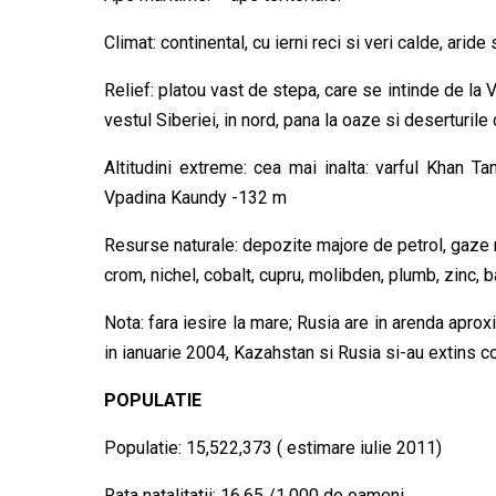
Climat: continental, cu ierni reci si veri calde, aride
Relief: platou vast de stepa, care se intinde de la Vo
vestul Siberiei, in nord, pana la oaze si deserturile
Altitudini extreme: cea mai inalta: varful
Khan Tan
Vpadina Kaundy -132 m
Resurse naturale: depozite majore de petrol, gaze 
crom, nichel, cobalt, cupru, molibden, plumb, zinc, ba
Nota: fara iesire la mare; Rusia are in arenda apr
in ianuarie 2004, Kazahstan si Rusia si-au extins co
POPULATIE
Populatie: 15,522,373 ( estimare iulie 2011­)
Rata natalitatii: 16,65 /1.000 de oameni