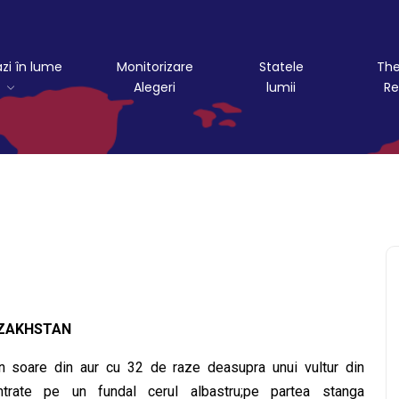
azi în lume
Monitorizare
Statele
The
Alegeri
lumii
Re
ZAKHSTAN
n soare din aur cu 32 de raze deasupra unui vultur din
trate pe un fundal cerul albastru;pe partea stanga