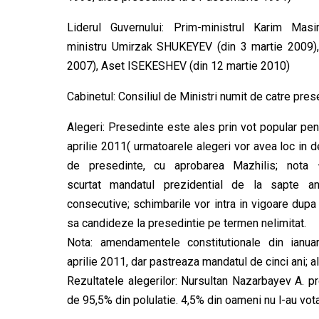
Liderul Guvernului: Prim-ministrul Karim Mas
ministru Umirzak SHUKEYEV (din 3 martie 2009),
2007), Aset ISEKESHEV (din 12 martie 2010)
Cabinetul: Consiliul de Ministri numit de catre pres
Alegeri: Presedinte este ales prin vot popular pent
aprilie 2011( urmatoarele alegeri vor avea loc in d
de presedinte, cu aprobarea Mazhilis; nota 
scurtat mandatul prezidential de la sapte an
consecutive; schimbarile vor intra in vigoare dup
sa candideze la presedintie pe termen nelimitat.
Nota: amendamentele constitutionale din ianua
aprilie 2011, dar pastreaza mandatul de cinci ani; 
Rezultatele alegerilor: Nursultan Nazarbayev A. p
de 95,5% din polulatie. 4,5% din oameni nu l-au vota