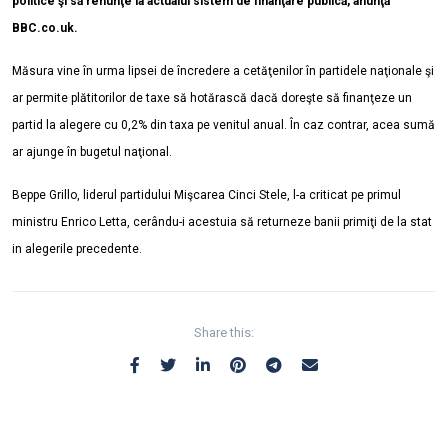
politice şi să renunţe la actualul sistem de finanţare publică, anunţă
BBC.co.uk.
Măsura vine în urma lipsei de încredere a cetăţenilor în partidele naţionale şi
ar permite plătitorilor de taxe să hotărască dacă doreşte să finanţeze un
partid la alegere cu 0,2% din taxa pe venitul anual. În caz contrar, acea sumă
ar ajunge în bugetul naţional.
Beppe Grillo, liderul partidului Mişcarea Cinci Stele, l-a criticat pe primul
ministru Enrico Letta, cerându-i acestuia să returneze banii primiţi de la stat
in alegerile precedente.
Share this: