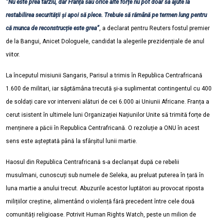
”Nu este prea târziu, dar Franța sau orice alte forțe nu pot doar să ajute la
restabilirea securității și apoi să plece. Trebuie să rămână pe termen lung pentru
că munca de reconstrucție este grea”
, a declarat pentru Reuters fostul premier
de la Bangui, Anicet Dologuele, candidat la alegerile prezidențiale de anul
viitor.
La începutul misiunii Sangaris, Parisul a trimis în Republica Centrafricană
1.600 de militari, iar săptămâna trecută și-a suplimentat contingentul cu 400
de soldați care vor interveni alături de cei 6.000 ai Uniunii Africane. Franța a
cerut isistent în ultimele luni Organizației Națiunilor Unite să trimită forțe de
menținere a păcii în Republica Centrafricană. O rezoluție a ONU în acest
sens este așteptată până la sfârșitul lunii martie.
Haosul din Republica Centrafricană s-a declanșat după ce rebelii
musulmani, cunoscuți sub numele de Seleka, au preluat puterea în țară în
luna martie a anului trecut. Abuzurile acestor luptători au provocat riposta
milițiilor creștine, alimentând o violență fără precedent între cele două
comunități religioase. Potrivit Human Rights Watch, peste un milion de