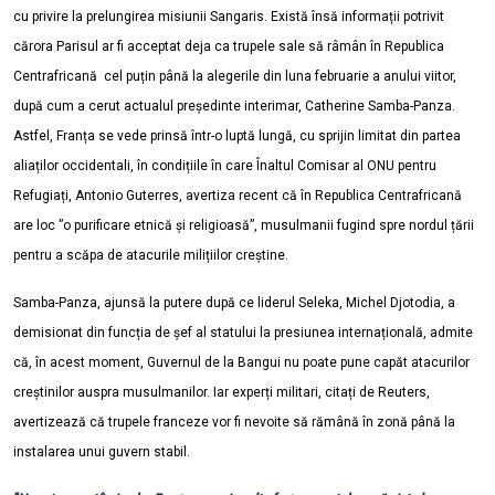
cu privire la prelungirea misiunii Sangaris. Există însă informații potrivit
cărora Parisul ar fi acceptat deja ca trupele sale să râmân în Republica
Centrafricană cel puțin până la alegerile din luna februarie a anului viitor,
după cum a cerut actualul președinte interimar, Catherine Samba-Panza.
Astfel, Franța se vede prinsă într-o luptă lungă, cu sprijin limitat din partea
aliaților occidentali, în condițiile în care
Înaltul Comisar al ONU pentru
Refugiați, Antonio Guterres
, avertiza recent că în Republica Centrafricană
are loc ”o purificare etnică și religioasă”, musulmanii fugind spre nordul țării
pentru a scăpa de atacurile milițiilor creștine.
Samba-Panza, ajunsă la putere după ce liderul Seleka, Michel Djotodia, a
demisionat din funcția de șef al statului la presiunea internațională, admite
că, în acest moment, Guvernul de la Bangui nu poate pune capăt atacurilor
creștinilor auspra musulmanilor. Iar experți militari, citați de Reuters,
avertizează că trupele franceze vor fi nevoite să rămână în zonă până la
instalarea unui guvern stabil.