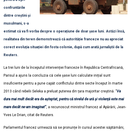
confruntările
dintre creștini și
musulmani, s-a
estimat că va fi vorba despre o operațiune de doar șase luni. Astăzi însă,
realitatea din teren demonstrează că autorităție franceze nu au apreciat
corect evoluția situației din fosta colonie, după cum arată jurnaliștii de la
Reuters.
La trei luni de la începutul intervenției franceze în Republica Centrafricană,
Parisul a ajuns la concluzia că cele șase luni calculate inițial sunt
insuficiente pentru a pune capăt conflictului dintre secte început în martie
2013 când rebelii Seleka a preluat puterea din țara majoritar creștină. ”
Va
dura mai mult decât era de așteptat, pentru că nivelul de ură și violență este mai
mare decât ne-am imaginat”
, a recunoscut ministrul francez al Apărării, Jean-
Yves Le Drian, citat de Reuters.
Parlamentul francez urmează să se pronunțe în cursul acestei săptămâni,