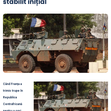
stabilit inițial
Când Franța a
trimis trupe în
Republica
Centrafricană
pentru a opri