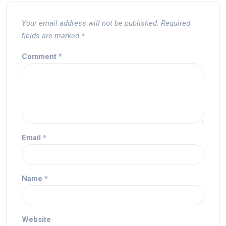
Your email address will not be published.
Required
fields are marked
*
Comment
*
Email
*
Name
*
Website