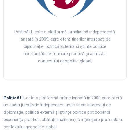
PoliticALL este o platformă jurnalistică independentă,
lansată în 2009, care oferă tinerilor interesați de
diplomație, politică externă și științe politice
oportunități de formare practică și analiză a
contextului geopolitic global.
PoliticALL
este o platformă online lansată în 2009 care oferă
un cadru jurnalistic independent, unde tinerii interesați de
diplomație, politică externă și științe politice pot dobândi
experiență practică, abilități analitice și o înțelegere profundă a
contextului geopolitic global.