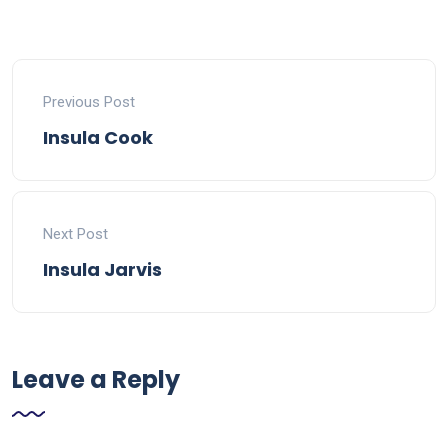
Previous Post
Insula Cook
Next Post
Insula Jarvis
Leave a Reply