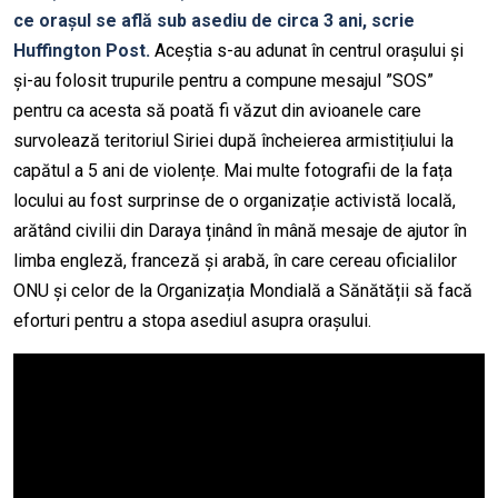
ce orașul se află sub asediu de circa 3 ani, scrie
Huffington Post.
Aceștia s-au adunat în centrul orașului și
și-au folosit trupurile pentru a compune mesajul ”SOS”
pentru ca acesta să poată fi văzut din avioanele care
survolează teritoriul Siriei după încheierea armistițiului la
capătul a 5 ani de violențe. Mai multe fotografii de la fața
locului au fost surprinse de o organizație activistă locală,
arătând civilii din Daraya ținând în mână mesaje de ajutor în
limba engleză, franceză și arabă, în care cereau oficialilor
ONU și celor de la Organizația Mondială a Sănătății să facă
eforturi pentru a stopa asediul asupra orașului.