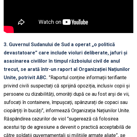
3. Guvernul Sudanului de Sud a operat „o politică
devastatoare” care include violuri deliberate, jafuri și
asasinarea civililor în timpul războiului civil de anul
trecut, se arată într-un raport al Organizației Națiunilor
Unite, potrivit ABC.
”Raportul conține informații terifiante
privind civili suspectați că sprijină opoziția, inclusiv copii și
persoane cu dizabilități, omorâți după ce au fost arși de vii,
sufocați în containere, împușcați, spânzurați de copaci sau
ciopârțiți în bucăți”, informează Organizația Națiunilor Unite.
Răspândirea cazurilor de viol ”sugerează că folosirea
acestui tip de agresiune a devenit o practică acceptabilă de
către soldații guvernamentali și milițiile armate aliate”, se