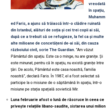
vreodată
în spațiu,
Muhamm
ed Faris, a ajuns să trăiască într-o clădire ruinată
din Istanbul, alături de soția și cei trei copii ai săi,
după ce a trebuit să se refugieze, la fel ca și multe
alte milioane de concetățeni de-ai săi, din cauza
războiului civil, scrie The Guardian.
”Am văzut
Pământul din spațiu. Este ca o minge, nu are granițe. Și
este minunat, pentru că în spațiu, nu există granițe între
țări. De acolo, Pământul este casa noastră, familia
noastră”, declară Faris. În 1987, el a fost selectat să
participe la o misiune de o săptămână în spațiu, într-o
misiune pe stația spațială sovietică Mir.
L
una februarie afost o lună de răscruce în ceea ce
privește relațiile libano-saudite, sistarea unui milion