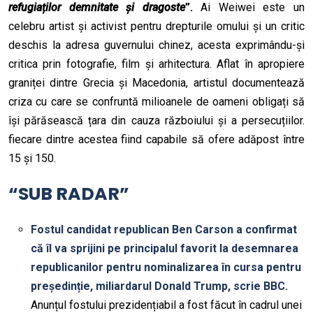
refugiaților demnitate și dragoste
”.
Ai Weiwei este un
celebru artist și activist pentru drepturile omului și un critic
deschis la adresa guvernului chinez, acesta exprimându-și
critica prin fotografie, film și arhitectura. Aflat în apropiere
graniței dintre Grecia și Macedonia, artistul documentează
criza cu care se confruntă milioanele de oameni obligați să
își părăsească țara din cauza războiului și a persecuțiilor.
fiecare dintre acestea fiind capabile să ofere adăpost între
15 și 150.
“SUB RADAR”
Fostul candidat republican Ben Carson a confirmat
că îl va sprijini pe principalul favorit la desemnarea
republicanilor pentru nominalizarea în cursa pentru
președinție, miliardarul Donald Trump, scrie BBC.
Anunțul fostului prezidențiabil a fost făcut în cadrul unei