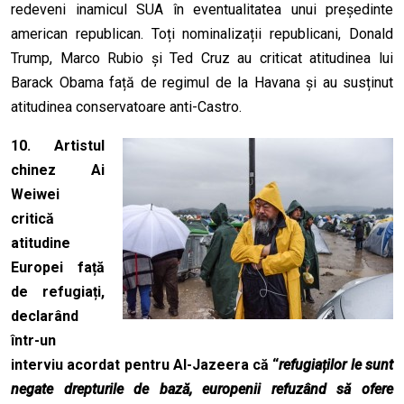
redeveni inamicul SUA în eventualitatea unui președinte
american republican. Toți nominalizații republicani, Donald
Trump, Marco Rubio și Ted Cruz au criticat atitudinea lui
Barack Obama față de regimul de la Havana și au susținut
atitudinea conservatoare anti-Castro.
10.
Artistul
chinez Ai
Weiwei
critică
atitudine
Europei față
de refugiați,
declarând
într-un
interviu acordat pentru Al-Jazeera că “
refugiaților le sunt
negate drepturile de bază, europenii refuzând să ofere