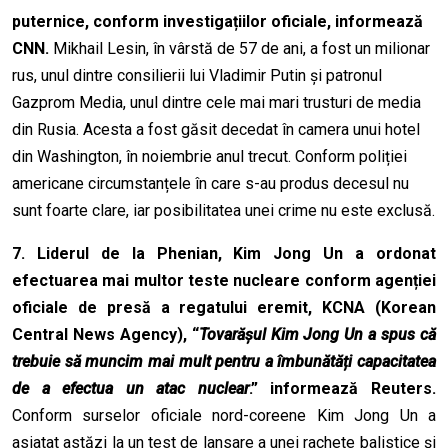
puternice, conform investigațiilor oficiale, informează
CNN.
Mikhail Lesin, în vârstă de 57 de ani, a fost un milionar
rus, unul dintre consilierii lui Vladimir Putin și patronul
Gazprom Media, unul dintre cele mai mari trusturi de media
din Rusia. Acesta a fost găsit decedat în camera unui hotel
din Washington, în noiembrie anul trecut. Conform poliției
americane circumstanțele în care s-au produs decesul nu
sunt foarte clare, iar posibilitatea unei crime nu este exclusă.
7.
Liderul de la Phenian, Kim Jong Un a ordonat
efectuarea mai multor teste nucleare conform agenției
oficiale de presă a regatului eremit, KCNA (Korean
Central News Agency),
“
Tovarășul Kim Jong Un a spus că
trebuie să muncim mai mult pentru a îmbunătăți capacitatea
de a efectua un atac nuclear
.” informează Reuters.
Conform surselor oficiale nord-coreene Kim Jong Un a
asiatat astăzi la un test de lansare a unei rachete balistice și