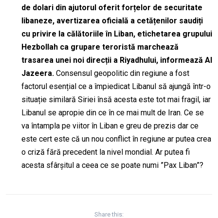
de dolari din ajutorul oferit forțelor de securitate
libaneze, avertizarea oficială a cetățenilor saudiți
cu privire la călătoriile în Liban, etichetarea grupului
Hezbollah ca grupare teroristă marchează
trasarea unei noi direcții a Riyadhului, informează Al
Jazeera.
Consensul geopolitic din regiune a fost
factorul esențial ce a împiedicat Libanul să ajungă într-o
situație similară Siriei însă acesta este tot mai fragil, iar
Libanul se apropie din ce în ce mai mult de Iran. Ce se
va întampla pe viitor în Liban e greu de prezis dar ce
este cert este că un nou conflict în regiune ar putea crea
o criză fără precedent la nivel mondial.
Ar putea fi
acesta sfârșitul a ceea ce se poate numi ”Pax Liban”?
Share this: