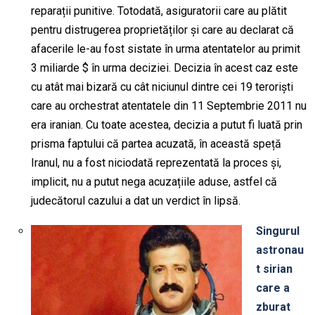
reparații punitive. Totodată, asiguratorii care au plătit
pentru distrugerea proprietăților și care au declarat că
afacerile le-au fost sistate în urma atentatelor au primit
3 miliarde $ în urma deciziei. Decizia în acest caz este
cu atât mai bizară cu cât niciunul dintre cei 19 teroriști
care au orchestrat atentatele din 11 Septembrie 2011 nu
era iranian. Cu toate acestea, decizia a putut fi luată prin
prisma faptului că partea acuzată, în această speță
Iranul, nu a fost niciodată reprezentată la proces și,
implicit, nu a putut nega acuzațiile aduse, astfel că
judecătorul cazului a dat un verdict în lipsă.
Singurul
astronau
t sirian
care a
zburat