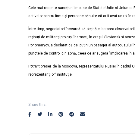
Cele mai recente sancțiuni impuse de Statele Unite și Uniunea E
activelor pentru firme și persoane bănuite că ar fi avut un rol î
Între timp, negociatori încearcă să obțină eliberarea observatori
reținuți de militanți pro-ruși înarmați, în orașul Sloviansk și ac
Ponomaryov, a declarat că cel puțin un pasager al autobuzului în
punctele de control din zonă, ceea ce ar sugera ”implicarea în act
Potrivit presei de la Moscova, reprezentatului Rusiei în cadrul O
reprezentanților” instituției.
Share this: