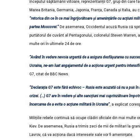
începutul săptămânii viitoare, reprezentanții G7, grup din care f
Marea Britania, Germania, Japonia, Franța, Canada și Italia, au
”retorica din ce în ce mai îngrijorătoare și amenințările cu acțiuni mili
partea Moscovei.”
De asemenea, Occidentul acuză Rusia că sprijină
purtătorul de cuvânt al Pentagonului, colonelul Steven Warren, a 
multe ori în ultimele 24 de ore.
”Având în vedere nevoia urgentă de a asigura desfășurarea cu succes,
Ucraina, ne-am luat angajamentul de a acționa urgent pentru intensifi
G7, citat de BBC News.
”Declarația G7 este fără echivoc – Rusia este acuzată că nu a pus în
crizei. (…) G7 are în vedere și alte sancțiuni mai cuprinzătoare împotr
încercarea de a evita o acțiune militară în Ucraina”
, a explicat cor
Milițiile rebele continuă să ocupe clădiri oficiale din mai multe 
Kiev. De asemenea, Rusia a trimis zeci de mii de militari la gran
Lavrov, că va acționa dacă interesele sale vor fi amenințate.