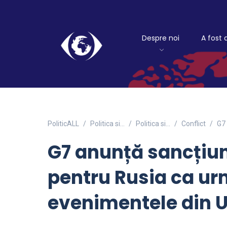
Despre noi
A fost 
PoliticALL
Politica si…
Politica si...
Conflict
G7 
G7 anunță sancțiu
pentru Rusia ca urm
evenimentele din 