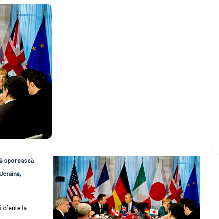
să sporească
Ucraina,
 oferite la