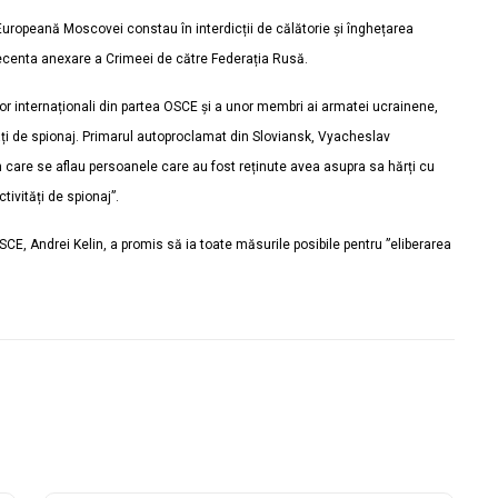
uropeană Moscovei constau în interdicții de călătorie și înghețarea
n recenta anexare a Crimeei de către Federația Rusă.
lor internaționali din partea OSCE și a unor membri ai armatei ucrainene,
uzați de spionaj. Primarul autoproclamat din Sloviansk, Vyacheslav
 care se aflau persoanele care au fost reținute avea asupra sa hărți cu
ivități de spionaj”.
SCE, Andrei Kelin, a promis să ia toate măsurile posibile pentru ”eliberarea