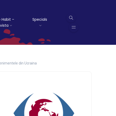
 Habit –
Specials
vista
venimentele din Ucraina