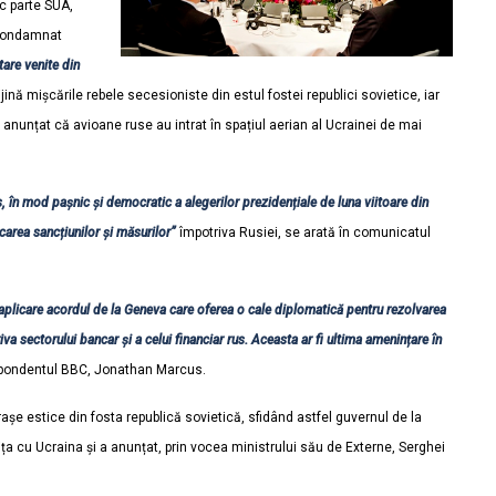
ac parte SUA,
 condamnat
tare venite din
 mișcările rebele secesioniste din estul fostei republici sovietice, iar
anunțat că avioane ruse au intrat în spațiul aerian al Ucrainei de mai
 în mod pașnic și democratic a alegerilor prezidențiale de luna viitoare din
carea sancțiunilor și măsurilor”
împotriva Rusiei, se arată în comunicatul
 aplicare acordul de la Geneva care oferea o cale diplomatică pentru rezolvarea
iva sectorului bancar și a celui financiar rus. Aceasta ar fi ultima amenințare în
espondentul BBC, Jonathan Marcus.
orașe estice din fosta republică sovietică, sfidând astfel guvernul de la
ița cu Ucraina și a anunțat, prin vocea ministrului său de Externe, Serghei