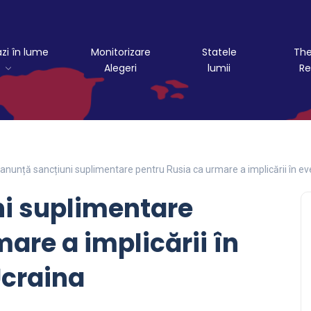
azi în lume
Monitorizare
Statele
The
Alegeri
lumii
Re
anunță sancțiuni suplimentare pentru Rusia ca urmare a implicării în e
ni suplimentare
are a implicării în
Ucraina